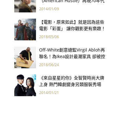
（American Hustle）再現70年代
炫目華服
2014/01/09
【電影，原來如此】就是因為這些
電影「彩蛋」 讓你觀影更有樂趣！
2018/05/06
Off-White創意總監Virgil Abloh再
聯名！為Ikea設計最潮家具 卻被控
抄襲？
2018/06/24
《來自星星的你》全智賢時尚大牌
上身 熱門韓劇變身另類服裝秀場
2014/01/21