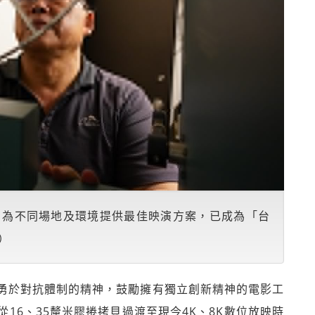
，為不同場地及環境提供最佳映演方案，已成為「台
）
勇於對抗體制的精神，鼓勵擁有獨立創新精神的電影工
16、35釐米膠捲拷貝過渡至現今4K、8K數位放映時