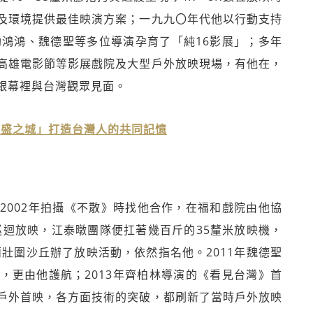
及環境提供最佳映演方案；一九九〇年代他以行動支持
助鴻鴻、魏德聖等多位導演孕育了「純16影展」；多年
高雄電影節等影展戲院及大型戶外放映現場，有他在，
銀幕裡與台灣觀眾見面。
豐盛之城」打造台灣人的共同記憶
2002年拍攝《不散》時找他合作，在福和戲院由他協
巡迴放映，江泰暾團隊便扛著幾百斤的35釐米放映機，
蘭壯圍沙丘辦了放映活動，依然指名他。2011年魏德聖
，更由他護航；2013年齊柏林導演的《看見台灣》首
戶外首映，各方面技術的突破，都刷新了當時戶外放映