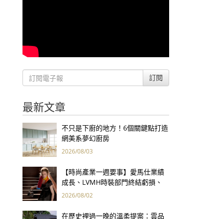
訂閱
最新文章
不只是下廚的地方！6個關鍵點打造
網美系夢幻廚房
2026/08/03
【時尚產業一週要事】愛馬仕業績
成長、LVMH時裝部門終結虧損、
Kering轉型策略初現成效、Prada
2026/08/02
集團財報亮眼
在歷史裡過一晚的溫柔提案：雲品