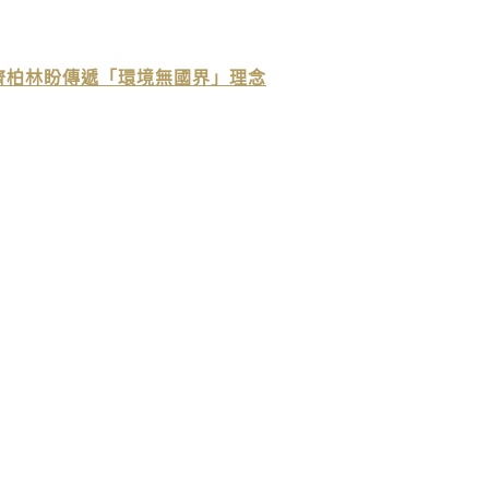
！齊柏林盼傳遞「環境無國界」理念