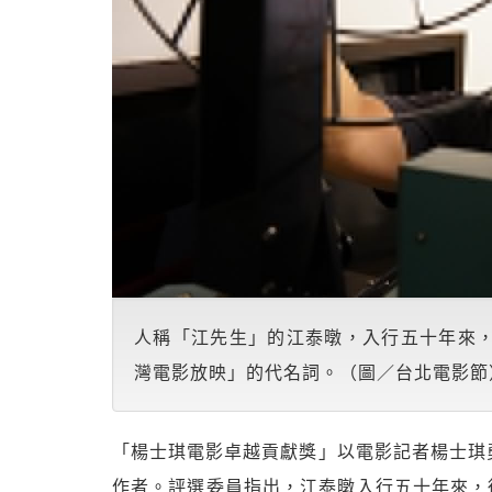
人稱「江先生」的江泰暾，入行五十年來
灣電影放映」的代名詞。（圖／台北電影節
「楊士琪電影卓越貢獻獎」以電影記者楊士琪
作者。評選委員指出，江泰暾入行五十年來，從