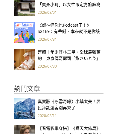
「寶桑小町」以女性限定青旅續寫
台東老屋記憶
2026/08/01
《威～連你也Podcast了！》
S21E9：有些錢，本來就不是你該
賺的——讀《一個投機者的告白》
2026/07/31
連續十年米其林三星、全球最難預
約！東京傳奇壽司「鮨さいとう」
為何破例首度來台？
2026/07/30
熱門文章
真實版《冰雪奇緣》小鎮太美！居
民拜託遊客別再來了
2020/02/11
【看電影學穿搭】《瞞天大佈局》