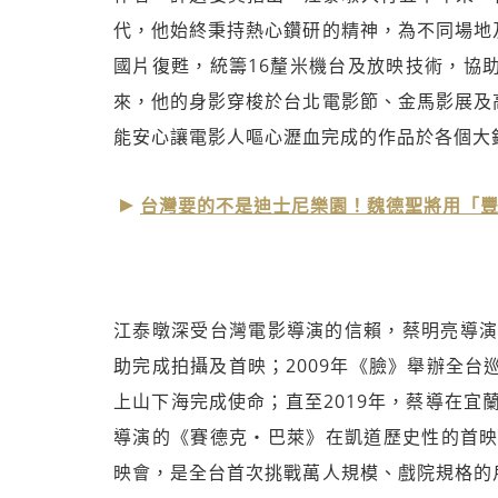
代，他始終秉持熱心鑽研的精神，為不同場地
國片復甦，統籌16釐米機台及放映技術，協
來，他的身影穿梭於台北電影節、金馬影展及
能安心讓電影人嘔心瀝血完成的作品於各個大
台灣要的不是迪士尼樂園！魏德聖將用「
江泰暾深受台灣電影導演的信賴，蔡明亮導演
助完成拍攝及首映；2009年《臉》舉辦全台
上山下海完成使命；直至2019年，蔡導在宜
導演的《賽德克‧巴萊》在凱道歷史性的首映
映會，是全台首次挑戰萬人規模、戲院規格的