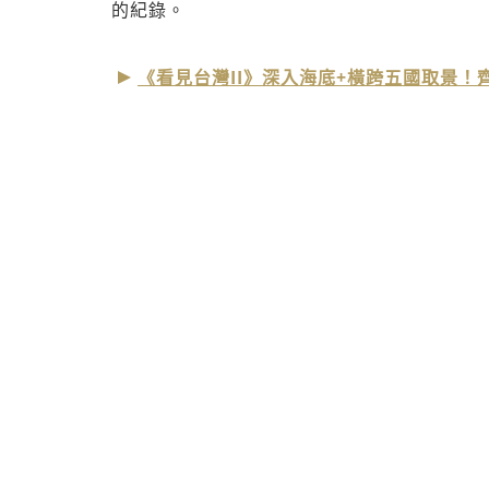
的紀錄。
《看見台灣II》深入海底+橫跨五國取景