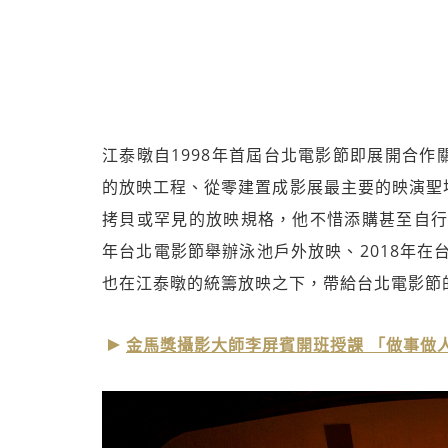
江泰暾自1998年首屆台北電影節即展開合
的放映工程、從零建置成影展最主要的映演聖
拷貝或罕見的放映規格，他不惜添購甚至自行
年台北電影節舉辦泳池戶外放映、2018年在
也在江泰暾的統籌放映之下，帶給台北電影節
金馬獎攝影大師李屏賓開班授課 「做事做