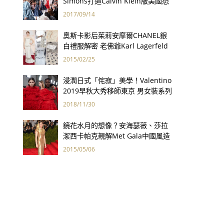
Simons打造Calvin Klein版美國恐
怖故事
2017/09/14
奧斯卡影后茱莉安摩爾CHANEL銀
白禮服解密 老佛爺Karl Lagerfeld
巧手打造
2015/02/25
浸潤日式「侘寂」美學！Valentino
2019早秋大秀移師東京 男女裝系列
首度同場發表
2018/11/30
鏡花水月的想像？安海瑟薇、莎拉
潔西卡帕克親解Met Gala中國風造
型
2015/05/06