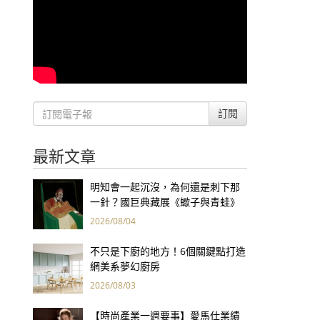
訂閱
最新文章
明知會一起沉沒，為何還是刺下那
一針？國巨典藏展《蠍子與青蛙》
用66件名作拷問人性
2026/08/04
不只是下廚的地方！6個關鍵點打造
網美系夢幻廚房
2026/08/03
【時尚產業一週要事】愛馬仕業績