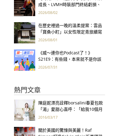
成長、LVMH時裝部門終結虧損、
Kering轉型策略初現成效、Prada
2026/08/02
集團財報亮眼
在歷史裡過一晚的溫柔提案：雲品
「寶桑小町」以女性限定青旅續寫
台東老屋記憶
2026/08/01
《威～連你也Podcast了！》
S21E9：有些錢，本來就不是你該
賺的——讀《一個投機者的告白》
2026/07/31
熱門文章
陳庭妮漂亮詮釋borsalini春夏包款
「渴」愛甜心直呼：「給我10個月
老！」
2016/03/17
關於美國的驚悚與美麗！Raf