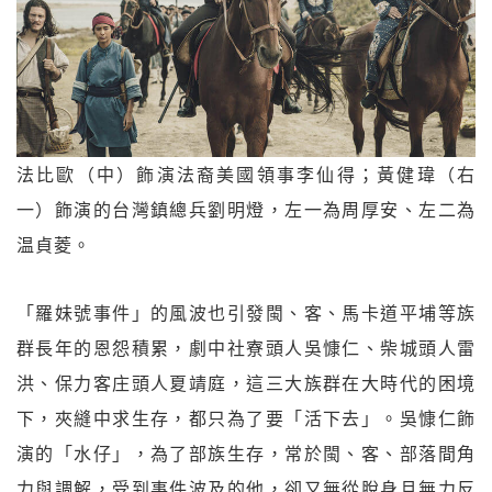
法比歐（中）飾演法裔美國領事李仙得；黃健瑋（右
一）飾演的台灣鎮總兵劉明燈，左一為周厚安、左二為
温貞菱。
「羅妹號事件」的風波也引發閩、客、馬卡道平埔等族
群長年的恩怨積累，劇中社寮頭人吳慷仁、柴城頭人雷
洪、保力客庄頭人夏靖庭，這三大族群在大時代的困境
下，夾縫中求生存，都只為了要「活下去」。吳慷仁飾
演的「水仔」，為了部族生存，常於閩、客、部落間角
力與調解，受到事件波及的他，卻又無從脫身且無力反