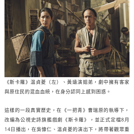
《斯卡羅》温貞菱（左）、黃遠演姐弟，劇中擁有客家
與原住民的混血血統，在身分認同上感到困惑。
這樣的一段真實歷史，在《一把青》曹瑞原的執導下，
改編為公視史詩旗艦戲劇《斯卡羅》，並正式定檔8月
14日播出，在吳慷仁、温貞菱的演出下，將帶著觀眾重