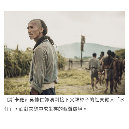
《斯卡羅》吳慷仁飾演剛接下父親棒子的社寮頭人「水
仔」，面對夾縫中求生存的艱難處境。