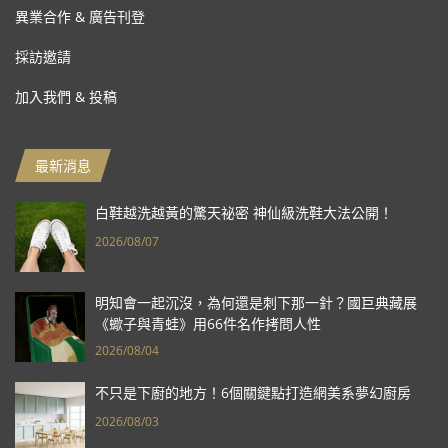
異業合作 & 廣告刊登
採訪邀請
加入我們 & 投稿
最新消息
白鞋越洗越黃的驚天祕密 神仙級洗鞋大法公開！
2026/08/07
明知會一起沉沒，為何還是刺下那一針？國巨典藏展
《蠍子與青蛙》用66件名作拷問人性
2026/08/04
不只是下廚的地方！6個關鍵點打造網美系夢幻廚房
2026/08/03