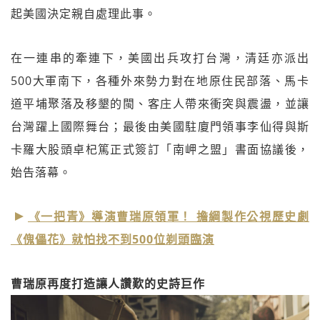
起美國決定親自處理此事。
在一連串的牽連下，美國出兵攻打台灣，清廷亦派出
500大軍南下，各種外來勢力對在地原住民部落、馬卡
道平埔聚落及移墾的閩、客庄人帶來衝突與震盪，並讓
台灣躍上國際舞台；最後由美國駐廈門領事李仙得與斯
卡羅大股頭卓杞篤正式簽訂「南岬之盟」書面協議後，
始告落幕。
《一把青》導演曹瑞原領軍！ 擔綱製作公視歷史劇
《傀儡花》就怕找不到500位剃頭臨演
曹瑞原再度打造讓人讚歎的史詩巨作