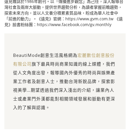
遠見雜誌於1986年創刊。以「傳播進步觀念」為己任，深入報導台
灣社會及兩岸大脈動，提供世界趨勢分析，為讀者掌握前瞻趨勢，
探索未來方向，並以人文養分積累素質品味，盼成為華人社會中
「前進的動力」。《遠見》官網：https://www.gvm.com.tw 《遠
見》臉書粉絲團：https://www.facebook.com/gv.monthly
BeautiMode創意生活風格網為
宏麗數位創意股份
有限公司
旗下最具時尚商業知識的線上媒體，我們
從人文角度出發，報導國內外優秀的時尚與娛樂產
業工作者及創意人士，推動台灣新銳品牌，探索影
視美學…期望透過我們深入淺出的介紹，讓業內人
士或產業門外漢都能對相關領域發展和脈動有更深
入的了解與認識。