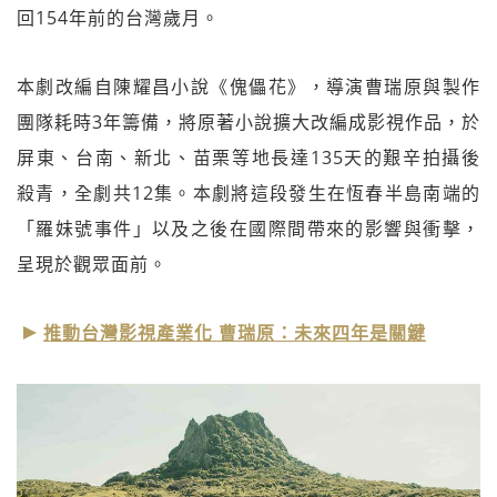
回154年前的台灣歲月。
本劇改編自陳耀昌小說《傀儡花》，導演曹瑞原與製作
團隊耗時3年籌備，將原著小說擴大改編成影視作品，於
屏東、台南、新北、苗栗等地長達135天的艱辛拍攝後
殺青，全劇共12集。本劇將這段發生在恆春半島南端的
「羅妹號事件」以及之後在國際間帶來的影響與衝擊，
呈現於觀眾面前。
推動台灣影視產業化 曹瑞原：未來四年是關鍵