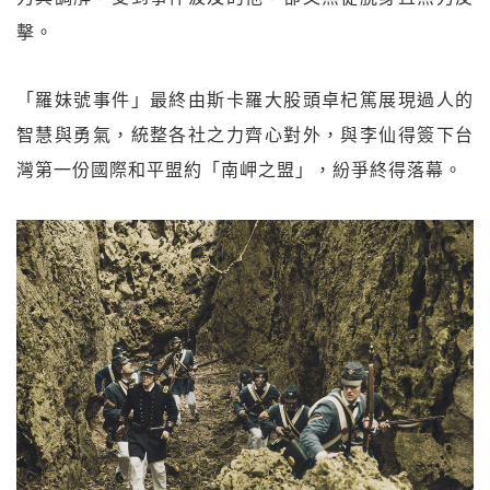
擊。
「羅妹號事件」最終由斯卡羅大股頭卓杞篤展現過人的
智慧與勇氣，統整各社之力齊心對外，與李仙得簽下台
灣第一份國際和平盟約「南岬之盟」，紛爭終得落幕。