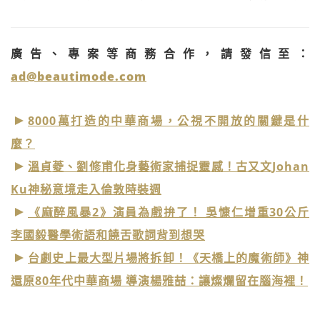
廣告、專案等商務合作，請發信至：
ad@beautimode.com
8000萬打造的中華商場，公視不開放的關鍵是什
麼？
溫貞菱、劉修甫化身藝術家捕捉靈感！古又文Johan
Ku神秘意境走入倫敦時裝週
《麻醉風暴2》演員為戲拚了！ 吳慷仁增重30公斤
李國毅醫學術語和饒舌歌詞背到想哭
台劇史上最大型片場將拆卸！《天橋上的魔術師》神
還原80年代中華商場 導演楊雅喆：讓燦爛留在腦海裡！