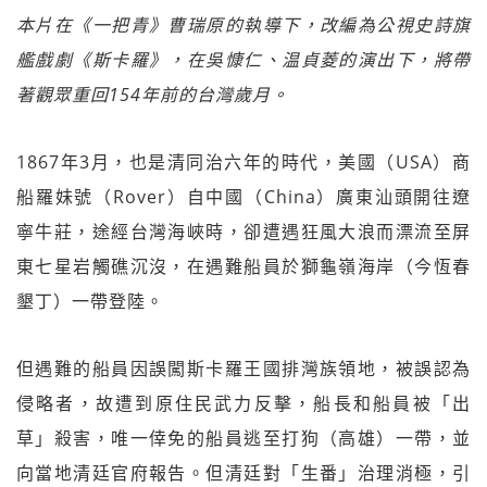
本片在《一把青》曹瑞原的執導下，改編為公視史詩旗
艦戲劇《斯卡羅》，在吳慷仁、温貞菱的演出下，將帶
著觀眾重回154年前的台灣歲月。
1867年3月，也是清同治六年的時代，美國（USA）商
船羅妹號（Rover）自中國（China）廣東汕頭開往遼
寧牛莊，途經台灣海峽時，卻遭遇狂風大浪而漂流至屏
東七星岩觸礁沉沒，在遇難船員於獅龜嶺海岸（今恆春
墾丁）一帶登陸。
但遇難的船員因誤闖斯卡羅王國排灣族領地，被誤認為
侵略者，故遭到原住民武力反擊，船長和船員被「出
草」殺害，唯一倖免的船員逃至打狗（高雄）一帶，並
向當地清廷官府報告。但清廷對「生番」治理消極，引