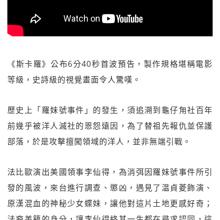
《斯卡羅》公布6分40秒首波預告，製作規格堪稱電影
等級，史詩級的視覺畫面令人驚嘆。
歷史上「羅妹號事件」的發生，須追溯到龜仔甪社百年
前幾乎被洋人滅社的恩怨遠因，為了替祖先報仇並保護
部落，於是攻擊擅闖領域的洋人，並非無端引戰。
法比歐演出美國領事李仙得，為消弭因羅妹號事件所引
發的風波，來台進行調查、懲凶，遇見了温貞菱飾演、
原漢混血的神秘少女蝶妹，讓他對這片土地更感好奇；
法裔美籍的身分，讓李仙得終其一生都在尋求認同，這