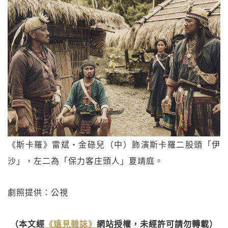
《斯卡羅》雷斌・金碌兒（中）飾演斯卡羅二股頭「伊
沙」，左二為「保力客庄頭人」夏靖庭。
劇照提供：公視
（本文經
《遠見雜誌》
網站授權，未經許可請勿轉載）