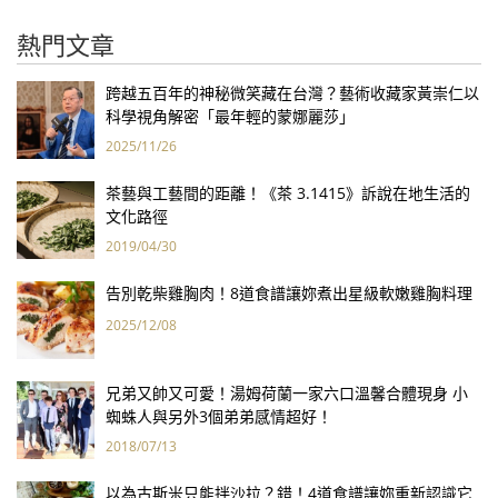
熱門文章
跨越五百年的神秘微笑藏在台灣？藝術收藏家黃崇仁以
科學視角解密「最年輕的蒙娜麗莎」
2025/11/26
茶藝與工藝間的距離！《茶 3.1415》訴說在地生活的
文化路徑
2019/04/30
告別乾柴雞胸肉！8道食譜讓妳煮出星級軟嫩雞胸料理
2025/12/08
兄弟又帥又可愛！湯姆荷蘭一家六口溫馨合體現身 小
蜘蛛人與另外3個弟弟感情超好！
2018/07/13
以為古斯米只能拌沙拉？錯！4道食譜讓妳重新認識它