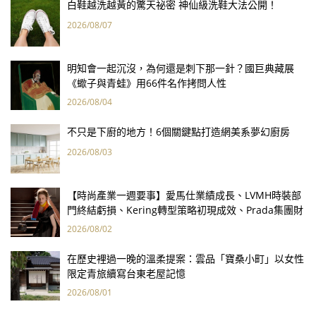
白鞋越洗越黃的驚天祕密 神仙級洗鞋大法公開！
2026/08/07
明知會一起沉沒，為何還是刺下那一針？國巨典藏展
《蠍子與青蛙》用66件名作拷問人性
2026/08/04
不只是下廚的地方！6個關鍵點打造網美系夢幻廚房
2026/08/03
【時尚產業一週要事】愛馬仕業績成長、LVMH時裝部
門終結虧損、Kering轉型策略初現成效、Prada集團財
報亮眼
2026/08/02
在歷史裡過一晚的溫柔提案：雲品「寶桑小町」以女性
限定青旅續寫台東老屋記憶
2026/08/01