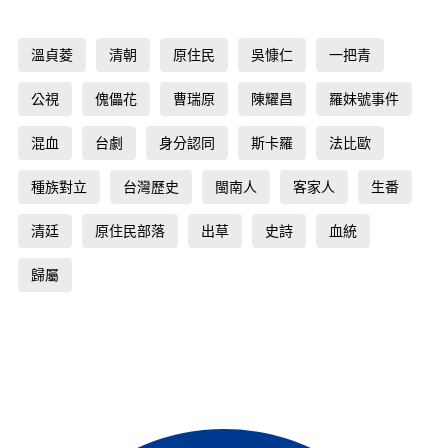
溫貞菱
清朝
原住民
吳慷仁
一把青
公視
傀儡花
曹瑞原
陳耀昌
羅妹號事件
混血
台劇
身分認同
斯卡羅
法比歐
種族對立
台灣歷史
閩南人
客家人
生番
清廷
原住民部落
出草
史詩
血統
歸屬