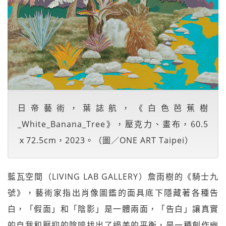
日帝藝術，葉誌航，《白色芭蕉樹
_White_Banana_Tree》，壓克力、畫布，60.5
ｘ72.5cm，2023。（圖／ONE ART Taipei）
藍瓦空間（LIVING LAB GALLERY）詹雨樹的《騎士九
號》，藝術家指出肖像圖鑑的面具底下隱藏著各種告
白，「假面」和「陰影」是一體兩面，「告白」讓真實
的自我和壓抑的陰喑找出了絕美的平衡，是一種創作幽