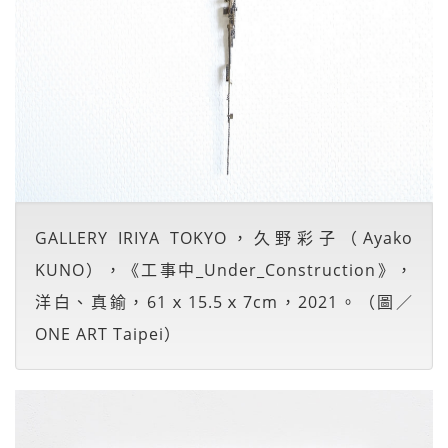
GALLERY IRIYA TOKYO，久野彩子（Ayako
KUNO），《工事中_Under_Construction》，
洋白、真鍮，61ｘ15.5ｘ7cm，2021。（圖／
ONE ART Taipei）