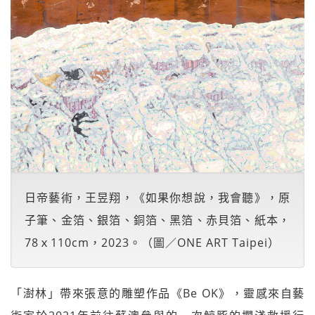
日帝藝術，王昱翔，《如果你想說，我會聽》，原
子筆、金箔、銀箔、銅箔、黑箔、赤貝箔、紙本，
78ｘ110cm，2023。（圖／ONE ART Taipei）
「澍林」帶來張意的雕塑作品《Be OK》，靈感來自藝