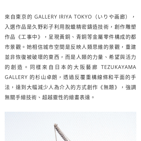
來自東京的 GALLERY IRIYA TOKYO（いりや画廊），
入選作品是久野彩子利用脫蠟精密鑄造技術，創作雕塑
作品《工事中》，呈現黃銅、青銅等金屬零件構成的都
市景觀。她相信城市空間是反映人類思維的景觀，重建
並非恢復被破壞的東西，而是人類的力量、希望與活力
的創造。同樣來自日本的大阪藝廊 TEZUKAYAMA
GALLERY 的杉山卓朗，透過反覆重構線條和平面的手
法，達到大幅減少人為介入的方式創作《無題》，強調
無關手繪技術、超越靈性的繪畫表達。