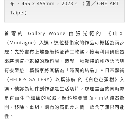
布，455ｘ455mm，2023。（圖／ONE ART
Taipei）
首爾的 Gallery Woong 由張光範的 《山》
（Montagne）入選，這位藝術家的作品可概括為兩步
驟：先於畫布上堆疊顏料並待其乾燥，接著利用研磨器
來磨削這些乾掉的顏料層，造就一種獨特的雕塑語言與
有機型態，藝術家將其稱為「時間的結晶」。日帝藝術
（HELIOS GALLERY）以葉誌航 的《白色芭蕉樹》入
選，他認為每件創作都是生活切片，處理畫面的同時亦
是直面生命細節的沉澱，顏料堆疊畫面，再以鈍器撕
開、移除、重組，幽微的高低差之間，蘊含了無限可能
性。