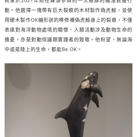
術家於2021年前往蘇澳參與的一次鯨豚的擱淺救援行
動。他選擇一塊帶有巨大裂痕的木材製作偽虎鯨，並使
用硬木製作OK繃形狀的榫修補偽虎鯨身上的裂痕，不僅
表達對海洋動物處境的關懷、人類活動涉及動物生命的
擔憂，亦是對動保議題實踐者的致敬。他盼望，無論海
中或是陸上的生命，都能Be OK。