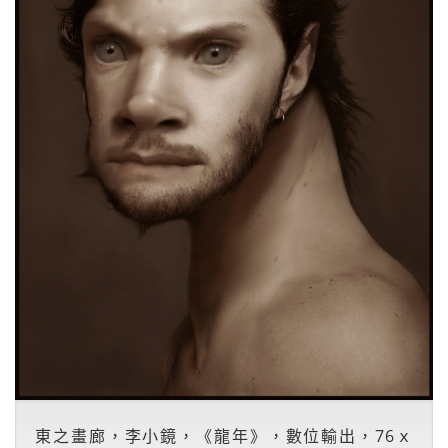
東之畫廊，李小鏡，《龍年》，數位輸出，76ｘ