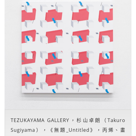
TEZUKAYAMA GALLERY，杉山卓朗（Takuro
Sugiyama），《無題_Untitled》，丙烯、畫