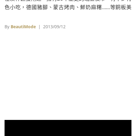
色小吃，德國豬腳、蒙古烤肉、鮮奶麻糬……等銅板美
食，成為高雄的代表夜市之一，最近新開的凱旋、金鑽
夜市裡，也有許多來自瑞豐夜市的分店，但要吃到老字
By
BeautiMode
| 2013/09/12
號的滋味，還是瑞豐比較多！ 地址：高雄市鼓山區裕誠
路1128號。 營業時間：每周二、四至日18:30-
01:00（依各店家營業時間）。 凱旋夜市 最近開幕的
凱旋、金鑽二大夜市，其實只有一&#