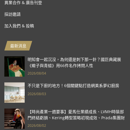
異業合作 & 廣告刊登
採訪邀請
加入我們 & 投稿
最新消息
明知會一起沉沒，為何還是刺下那一針？國巨典藏展
《蠍子與青蛙》用66件名作拷問人性
2026/08/04
不只是下廚的地方！6個關鍵點打造網美系夢幻廚房
2026/08/03
【時尚產業一週要事】愛馬仕業績成長、LVMH時裝部
門終結虧損、Kering轉型策略初現成效、Prada集團財
報亮眼
2026/08/02