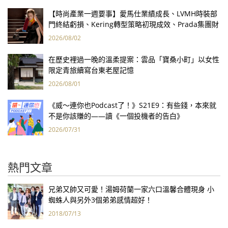
【時尚產業一週要事】愛馬仕業績成長、LVMH時裝部
門終結虧損、Kering轉型策略初現成效、Prada集團財
報亮眼
2026/08/02
在歷史裡過一晚的溫柔提案：雲品「寶桑小町」以女性
限定青旅續寫台東老屋記憶
2026/08/01
《威～連你也Podcast了！》S21E9：有些錢，本來就
不是你該賺的——讀《一個投機者的告白》
2026/07/31
熱門文章
兄弟又帥又可愛！湯姆荷蘭一家六口溫馨合體現身 小
蜘蛛人與另外3個弟弟感情超好！
2018/07/13