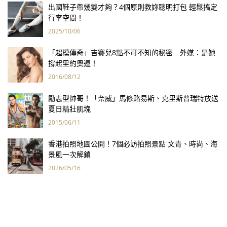
出國鞋子帶幾雙才夠？4個原則教妳聰明打包 輕鬆搞定
行李空間！
2025/10/06
「超模傳奇」吉賽兒8點不可不知的秘密 外媒：是她
撐起里約奧運！
2016/08/12
勵志型帥哥！「奈威」馬修路易斯、克里斯普瑞特放送
夏日精壯肌塊
2015/06/11
香港拍照地圖公開！7個必訪拍照景點 文青、時尚、海
景風一次解鎖
2026/05/16