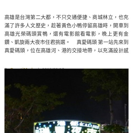
高雄是台灣第二大都，不只交通便捷、商城林立，也充
滿了許多人文歷史，趁著黃色小鴨停留高雄時，開車到
高雄光榮碼頭賞鴨，還有電影館看電影，晚上更有金
鑽、凱旋兩大夜市任君挑選。 真愛碼頭 第一站先來到
真愛碼頭，位在高雄河、港的交接地帶，以充滿設計感
的雙風帆造型聞名，在這不僅可以欣賞摩天大樓、海港
風景，還可以搭乘愛之船遊愛河，在水上拍攝黃色小鴨
By
BeautiMode
| 2013/09/17
側面，還有另外一個看小鴨的私房景點，就是碼頭的觀
景台，由制高點往小鴨拍去，海港味十足。 地址：高雄
市五福路橋旁轉公園路。 電話：07-5212463 開放時
間：全天開放。 【點此進入&#