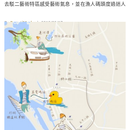
去駁二藝術特區感受藝術氣息，並在漁人碼頭度過迷人
的海港夜。收假前夕，就別再跑來跑去，推薦來「夢時
代」吃喝玩樂一整天。 光榮碼頭 中秋節的第一天剛好
By
BeautiMode
| 2013/09/17
是黃色小鴨正式入港的開幕日，在當天下午16:00是入
港開幕儀式，黃色小鴨預計是面對海邊路和新田路的入
口方向，建議早點到場尋找好位置，拍下這歷史性的一
刻！ 地址：高雄市苓雅區&#