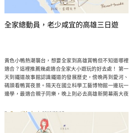
全家總動員，老少咸宜的高雄三日遊
黃色小鴨熱潮襲台，想要全家到高雄賞鴨但不知道哪裡
適合？這裡推薦幾處適合全家大小遊玩的好去處！ 第一
天到鐵道故事館認識鐵道的發展歷史，傍晚再到愛河、
碼頭看鴨賞夜景。隔天在國立科學工藝博物館一邊玩一
邊學，最適合親子同樂，晚上則必去高雄新開幕兩大夜
市嘗鮮。最後一天到大自然踏踏青，位於左營的洲仔濕
地公園、蓮池潭風景區和孔廟，三者相連，一次玩遍！
By
BeautiMode
| 2013/09/17
打狗鐵道故事館 捷運西子灣站旁的「打狗鐵道故事
館」，是高雄的第一個火車站，這裡保留許多舊型號列