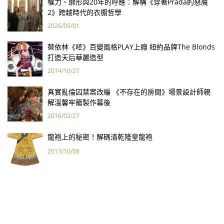
權力、廓形與20年的呼應：解構《穿著Prada的惡魔
2》跨越時代的衣櫥哲學
2026/05/01
蔡依林《呸》百變風格PLAY上癮 紐約品牌The Blonds
打造天后華麗造型
2014/10/27
真實亂倫囚禁案改編 《不存在的房間》場景設計師親
解溫馨牢籠製作幕後
2016/02/27
龍袍上的秘密！解碼清乾隆皇龍袍
2013/10/08