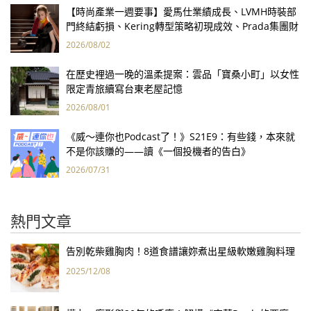
【時尚產業一週要事】愛馬仕業績成長、LVMH時裝部
門終結虧損、Kering轉型策略初現成效、Prada集團財
報亮眼
2026/08/02
在歷史裡過一晚的溫柔提案：雲品「寶桑小町」以女性
限定青旅續寫台東老屋記憶
2026/08/01
《威～連你也Podcast了！》S21E9：有些錢，本來就
不是你該賺的——讀《一個投機者的告白》
2026/07/31
熱門文章
告別乾柴雞胸肉！8道食譜讓妳煮出星級軟嫩雞胸料理
2025/12/08