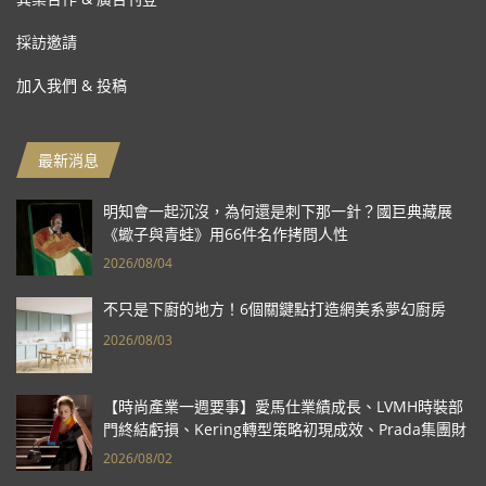
採訪邀請
加入我們 & 投稿
最新消息
明知會一起沉沒，為何還是刺下那一針？國巨典藏展
《蠍子與青蛙》用66件名作拷問人性
2026/08/04
不只是下廚的地方！6個關鍵點打造網美系夢幻廚房
2026/08/03
【時尚產業一週要事】愛馬仕業績成長、LVMH時裝部
門終結虧損、Kering轉型策略初現成效、Prada集團財
報亮眼
2026/08/02