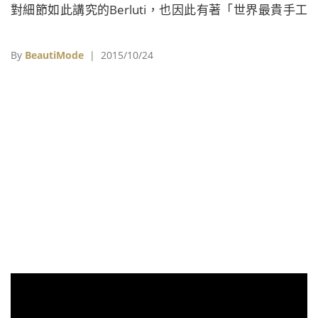
對細節如此講究的Berluti，也因此有著「世界最貴手工
鞋」稱號。如今Berluti為詮釋染製色彩的變化歷程，特
別邀請到藝術家Tobias Tovera進行一系列名為
By
BeautiMode
| 2015/10/24
《Diffusions of Pigment顏料擴散》的創作。