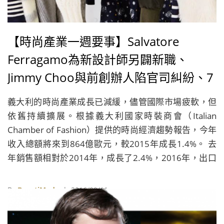
【時尚產業一週要事】Salvatore
Ferragamo為新設計師另闢新職、
Jimmy Choo與前創辦人陷官司糾紛、7
For All Mankind新東家裁員、義大利時
義大利的時尚產業成長已減緩，儘管國際市場疲軟，但
尚產業2016年小幅成長
依舊持續擴展。根據義大利國家時裝商會（Italian
Chamber of Fashion）提供的時尚經濟趨勢報告，今年
收入總額將來到864億歐元，較2015年成長1.4%。 去
年銷售額相對於2014年，成長了2.4%，2016年，出口
預計將成長1.5%，來到620億歐元。今年第二季相較於
第一季成長，但第三季預料將會遲緩，第四季銷售將會
By
BeautiMode
| 2016/09/11
迎頭趕上。今年7月、8月受到6月英國脫歐公投的影
響，但預計在未來幾個月影響將逐漸減少。