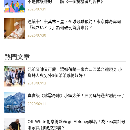
不是你該賺的——讀《一個投機者的告白》
2026/07/31
連續十年米其林三星、全球最難預約！東京傳奇壽司
「鮨さいとう」為何破例首度來台？
2026/07/30
熱門文章
兄弟又帥又可愛！湯姆荷蘭一家六口溫馨合體現身 小
蜘蛛人與另外3個弟弟感情超好！
2018/07/13
真實版《冰雪奇緣》小鎮太美！居民拜託遊客別再來了
2020/02/11
Off-White創意總監Virgil Abloh再聯名！為Ikea設計最
潮家具 卻被控抄襲？