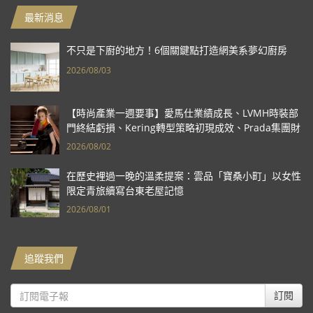
最新消息
不只是下廚的地方！6個關鍵點打造網美系夢幻廚房
2026/08/03
【時尚產業一週要事】愛馬仕業績成長、LVMH時裝部
門終結虧損、Kering轉型策略初現成效、Prada集團財
報亮眼
2026/08/02
在歷史裡過一晚的溫柔提案：雲品「寶桑小町」以女性
限定青旅續寫台東老屋記憶
2026/08/01
追蹤我們
訂閱