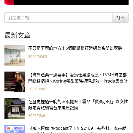
訂閱
最新文章
不只是下廚的地方！6個關鍵點打造網美系夢幻廚房
2026/08/03
【時尚產業一週要事】愛馬仕業績成長、LVMH時裝部
門終結虧損、Kering轉型策略初現成效、Prada集團財
報亮眼
2026/08/02
在歷史裡過一晚的溫柔提案：雲品「寶桑小町」以女性
限定青旅續寫台東老屋記憶
2026/08/01
《威～連你也Podcast了！》S21E9：有些錢，本來就