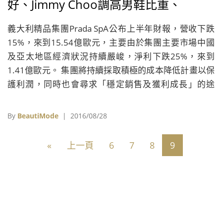
好、Jimmy Choo調高男鞋比重、
Tiffany成本降低受惠、利豐業績下跌
義大利精品集團Prada SpA公布上半年財報，營收下跌
14%
15%，來到15.54億歐元，主要由於集團主要市場中國
及亞太地區經濟狀況持續嚴峻，淨利下跌25%，來到
1.41億歐元。 集團將持續採取積極的成本降低計畫以保
護利潤，同時也會尋求「穩定銷售及獲利成長」的途
徑。集團主席Carlo Mazzi表示，這樣的目標應該最快
2017年可以達成。
By
BeautiMode
| 2016/08/28
«
上一頁
6
7
8
9