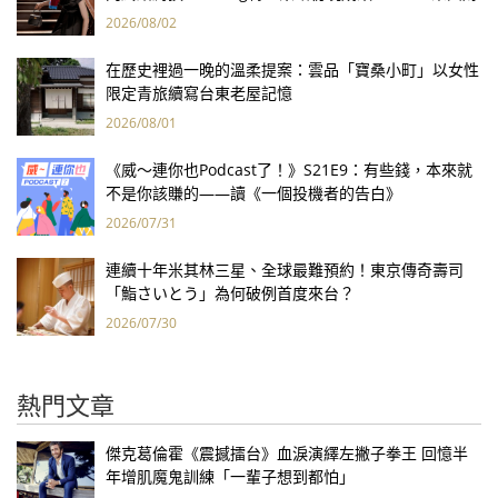
報亮眼
2026/08/02
在歷史裡過一晚的溫柔提案：雲品「寶桑小町」以女性
限定青旅續寫台東老屋記憶
2026/08/01
《威～連你也Podcast了！》S21E9：有些錢，本來就
不是你該賺的——讀《一個投機者的告白》
2026/07/31
連續十年米其林三星、全球最難預約！東京傳奇壽司
「鮨さいとう」為何破例首度來台？
2026/07/30
熱門文章
傑克葛倫霍《震撼擂台》血淚演繹左撇子拳王 回憶半
年增肌魔鬼訓練「一輩子想到都怕」