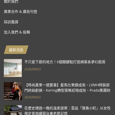
關於我們
異業合作 & 廣告刊登
採訪邀請
加入我們 & 投稿
最新消息
不只是下廚的地方！6個關鍵點打造網美系夢幻廚房
2026/08/03
【時尚產業一週要事】愛馬仕業績成長、LVMH時裝部
門終結虧損、Kering轉型策略初現成效、Prada集團財
報亮眼
2026/08/02
在歷史裡過一晚的溫柔提案：雲品「寶桑小町」以女性
限定青旅續寫台東老屋記憶