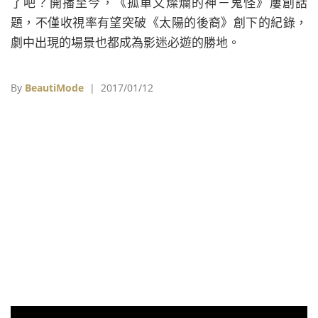
了吧？開播至今，《孤單又燦爛的神－鬼怪》屢創話
題，不僅收視率有望突破《太陽的後裔》創下的紀錄，
劇中出現的場景也都成為影迷必遊的勝地。
By
BeautiMode
| 2017/01/12