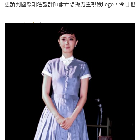
更請到國際知名設計師蕭青陽操刀主視覺Logo，今日也
首度公開全新2014年第51屆金馬獎主視覺面貌。對於此
次自己替金馬獎設計主視覺，蕭青陽表示自己從小就對
By
BeautiMode
| 2014/08/27
金馬獎得主手握獎座的欣喜姿態以及朗朗上口的「金馬
奔騰」旋律，記憶深刻。對他而言，「金馬」就是「經
典」！所以當他獲邀為第五十一屆金馬獎設計主視覺
時，決定要找回印象最深刻但近年較少被用在主視覺上
的金馬頭Logo，並賦予它全新的意義。譬如他在「5」
字內，以飽滿圓融的東方迴紋，來象徵過去半世紀所累
積的電影藝術，已經豐收；並特別在「1」字的最頂端，
變化成全新的尊貴馬頭權杖，象徵全新但更具權威性的
金馬奬。