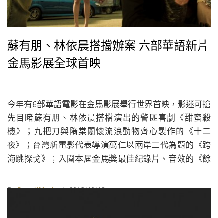
蘇有朋、林依晨搭擋辦案 六部華語新片
金馬影展全球首映
今年有6部華語電影在金馬影展舉行世界首映，影迷可搶
先目睹蘇有朋、林依晨搭檔演出的警匪喜劇《甜蜜殺
機》；九把刀與隋棠關懷流浪動物齊心製作的《十二
夜》；台灣新電影代表導演萬仁以兩岸三代為題的《跨
海跳探戈》；入圍本屆金馬獎最佳紀錄片、音效的《餘
生》；王柏傑嘗試恐怖類型演出的《怨鬼》；以及由黃
貫中、謝安琪、泰迪羅賓演出的港片《 末日‧派對》。
By
BeautiMode
| 2013/10/13
《甜蜜殺機》（Sweet Alibis）是《命運化妝師》導演連
奕琦最新奇趣大作，邀來睽違台灣影壇許久的蘇有朋與