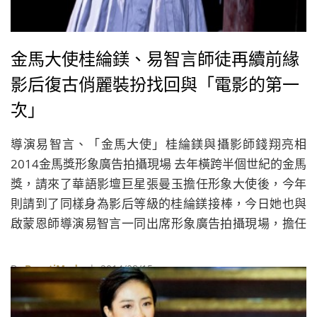
金馬大使桂綸鎂、易智言師徒再續前緣
影后復古俏麗裝扮找回與「電影的第一
次」
導演易智言、「金馬大使」桂綸鎂與攝影師錢翔亮相
2014金馬獎形象廣告拍攝現場 去年橫跨半個世紀的金馬
獎，請來了華語影壇巨星張曼玉擔任形象大使後，今年
則請到了同樣身為影后等級的桂綸鎂接­棒，今日她也與
啟蒙恩師導演易智言一同出席形象廣告拍攝現場，擔任
本屆「金馬大使」的影后桂綸鎂也現身拍攝現場，一襲
淡藍色復古俏麗裝扮，也讓導演易智言直呼「太美
By
BeautiMode
| 2014/08/15
了」！除了師徒兩人再度攜手合作外，當年擔任電影
《藍色大門》攝影師，目前也為導演身份的錢翔，也情