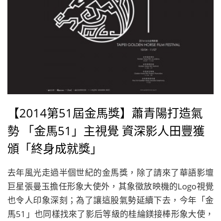
【2014第51屆金馬獎】蕭青陽打造氣
勢 「金馬51」主視覺 資深影人田豐獲
頒「終身成就獎」
去年風光走過半個世紀的金馬獎，除了請來了華語影壇
巨星張曼玉擔任形象大使外，其象徵放映機的Logo視覺
也令人印象深刻；為了讓這股氣勢延續下去，今年「金
馬51」也同樣找來了影后等級的桂綸鎂接棒形象大使，