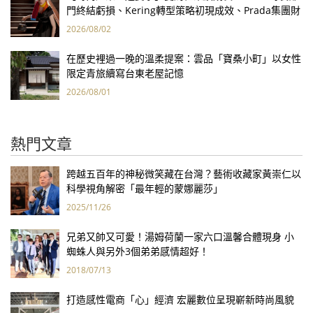
門終結虧損、Kering轉型策略初現成效、Prada集團財
報亮眼
2026/08/02
在歷史裡過一晚的溫柔提案：雲品「寶桑小町」以女性
限定青旅續寫台東老屋記憶
2026/08/01
熱門文章
跨越五百年的神秘微笑藏在台灣？藝術收藏家黃崇仁以
科學視角解密「最年輕的蒙娜麗莎」
2025/11/26
兄弟又帥又可愛！湯姆荷蘭一家六口溫馨合體現身 小
蜘蛛人與另外3個弟弟感情超好！
2018/07/13
打造感性電商「心」經濟 宏麗數位呈現嶄新時尚風貌