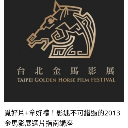
金鐘影后林依晨搭檔辦案。一場社區小狗誤食巧克力暴
斃的「涼」案，卻循線驚覺步步
覓好片+拿好禮！影迷不可錯過的2013
金馬影展選片指南講座