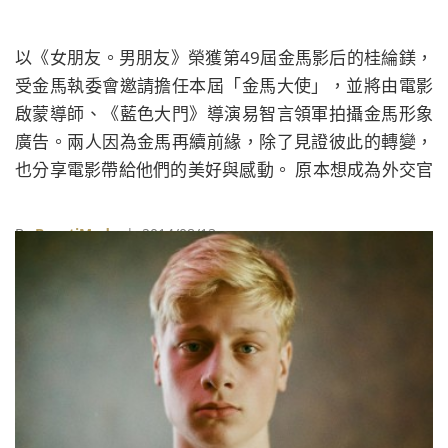
以《女朋友。男朋友》榮獲第49屆金馬影后的桂綸鎂，
受金馬執委會邀請擔任本屆「金馬大使」，並將由電影
啟蒙導師、《藍色大門》導演易智言領軍拍攝金馬形象
廣告。兩人因為金馬再續前緣，除了見證彼此的轉變，
也分享電影帶給他們的美好與感動。 原本想成為外交官
的桂綸鎂，高中時在西門町被《藍色大門》劇組發掘，
展開她與電影的第一次接觸。在易智言的打造下，桂綸
By
BeautiMode
| 2014/08/13
鎂以清新自然的表演成為影迷心中經典的青春形象。然
而出道十二年來，桂綸鎂展現高度的企圖心，挑戰各種
不同類型，磨練演技，表現有口皆碑。2012年，她以
《女朋友。男朋友》首次入