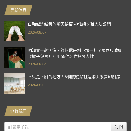
最新消息
白鞋越洗越黃的驚天祕密 神仙級洗鞋大法公開！
2026/08/07
明知會一起沉沒，為何還是刺下那一針？國巨典藏展
《蠍子與青蛙》用66件名作拷問人性
2026/08/04
不只是下廚的地方！6個關鍵點打造網美系夢幻廚房
2026/08/03
追蹤我們
訂閱