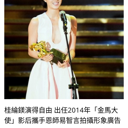
義相挺前來跨刀掌鏡。對於三人再度聚首，桂綸鎂也笑
說她的左右護法終於再度合體，
桂綸鎂演得自由 出任2014年「金馬大
使」影后攜手恩師易智言拍攝形象廣告