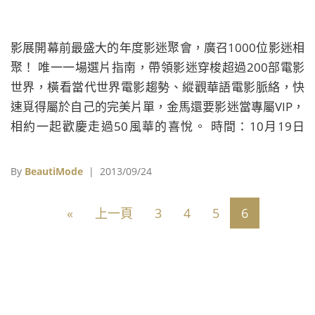
影展開幕前最盛大的年度影迷聚會，廣召1000位影迷相
聚！ 唯一一場選片指南，帶領影迷穿梭超過200部電影
世界，橫看當代世界電影趨勢、縱觀華語電影脈絡，快
速覓得屬於自己的完美片單，金馬還要影迷當專屬VIP，
相約一起歡慶走過50風華的喜悅。 時間：10月19日
（六） 13:00-16:00 （12:00起開始入場） 地點：臺北
文創大樓6樓多功能廳（台北市菸廠路88號6樓） 講者：
By
BeautiMode
| 2013/09/24
金馬影展執行長｜聞天祥 金馬影展部總監｜陳曉珮 金馬
影展國際行銷｜陳俊蓉 選片指南講座報名方式： 9月
«
上一頁
3
4
5
6
25日（六）中午12:00起至富邦講堂網頁
（www.fubonart.org.tw）報名，或於現場報名後，候
補排隊入場，座位有限，坐滿為止&