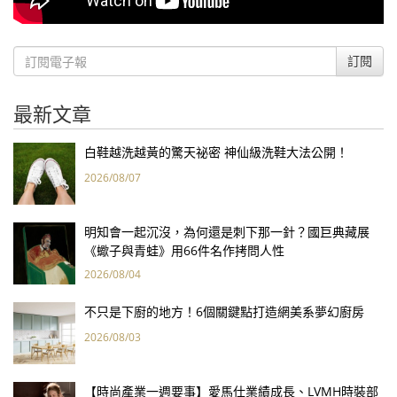
訂閱
最新文章
白鞋越洗越黃的驚天祕密 神仙級洗鞋大法公開！
2026/08/07
明知會一起沉沒，為何還是刺下那一針？國巨典藏展
《蠍子與青蛙》用66件名作拷問人性
2026/08/04
不只是下廚的地方！6個關鍵點打造網美系夢幻廚房
2026/08/03
【時尚產業一週要事】愛馬仕業績成長、LVMH時裝部