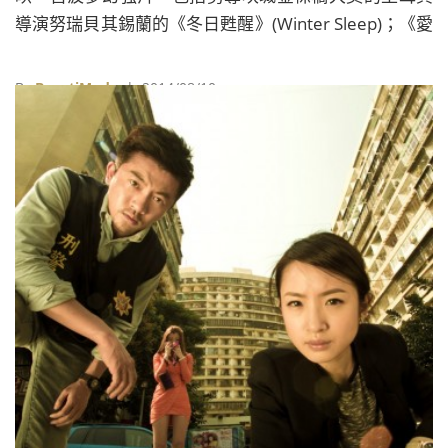
導演努瑞貝其錫蘭的《冬日甦醒》(Winter Sleep)；《愛
在午夜希臘時》名導李察林克雷特獲得柏林最佳導演的
《年少時代》(Boyhood)；囊括威尼斯影展最佳導演與
By
BeautiMode
| 2014/08/10
男主角的《暴力小姐》(Miss Violence)；義大利新銳女
導艾莉絲羅爾瓦雀以黑馬之姿擊敗多位名導拿下坎城評
審團大獎的《蜂蜜之夏》(The Wonders)；讓政府官僚
無所遁形、坎城最佳劇本《纏繞之蛇》(Leviathan)；中
國導演刁亦男獲得柏林金熊