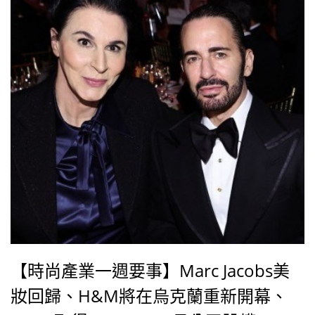
【時尚產業一週要事】Marc Jacobs美
妝回歸、H&M將在烏克蘭重新開幕、