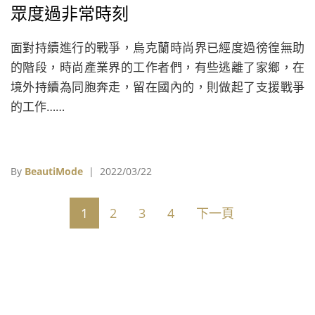
眾度過非常時刻
面對持續進行的戰爭，烏克蘭時尚界已經度過徬徨無助
的階段，時尚產業界的工作者們，有些逃離了家鄉，在
境外持續為同胞奔走，留在國內的，則做起了支援戰爭
的工作……
By
BeautiMode
| 2022/03/22
1
2
3
4
下一頁