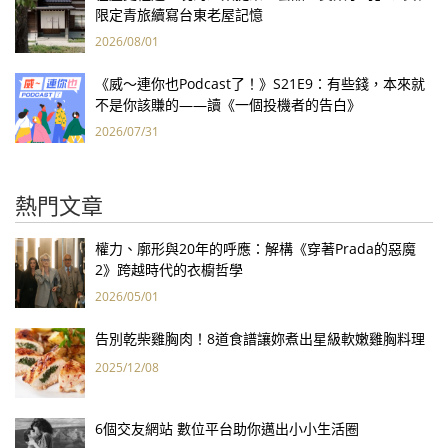
限定青旅續寫台東老屋記憶
2026/08/01
《威～連你也Podcast了！》S21E9：有些錢，本來就
不是你該賺的——讀《一個投機者的告白》
2026/07/31
熱門文章
權力、廓形與20年的呼應：解構《穿著Prada的惡魔
2》跨越時代的衣櫥哲學
2026/05/01
告別乾柴雞胸肉！8道食譜讓妳煮出星級軟嫩雞胸料理
2025/12/08
6個交友網站 數位平台助你邁出小小生活圈