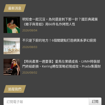
最新消息
明知會一起沉沒，為何還是刺下那一針？國巨典藏展
《蠍子與青蛙》用66件名作拷問人性
2026/08/04
不只是下廚的地方！6個關鍵點打造網美系夢幻廚房
2026/08/03
【時尚產業一週要事】愛馬仕業績成長、LVMH時裝部
門終結虧損、Kering轉型策略初現成效、Prada集團財
報亮眼
2026/08/02
追蹤我們
訂閱