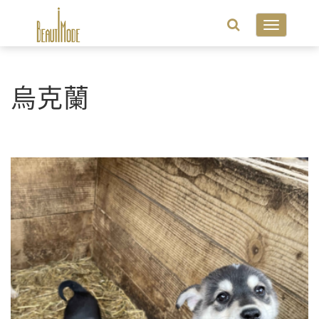
Toggle
navigatio
烏克蘭