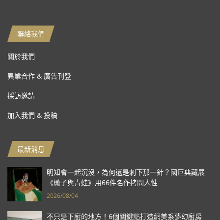
聯絡我們
關於我們
異業合作 & 廣告刊登
採訪邀請
加入我們 & 投稿
最新消息
明知會一起沉沒，為何還是刺下那一針？國巨典藏展
《蠍子與青蛙》用66件名作拷問人性
2026/08/04
不只是下廚的地方！6個關鍵點打造網美系夢幻廚房