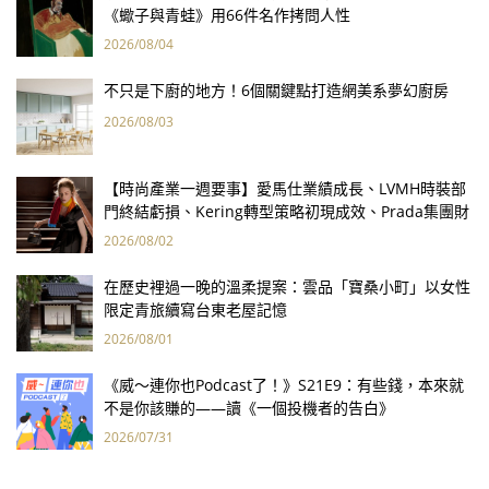
《蠍子與青蛙》用66件名作拷問人性
2026/08/04
不只是下廚的地方！6個關鍵點打造網美系夢幻廚房
2026/08/03
【時尚產業一週要事】愛馬仕業績成長、LVMH時裝部
門終結虧損、Kering轉型策略初現成效、Prada集團財
報亮眼
2026/08/02
在歷史裡過一晚的溫柔提案：雲品「寶桑小町」以女性
限定青旅續寫台東老屋記憶
2026/08/01
《威～連你也Podcast了！》S21E9：有些錢，本來就
不是你該賺的——讀《一個投機者的告白》
2026/07/31