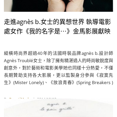
走進agnès b.女士的異想世界 執導電影
處女作《我的名字是⋯》金馬影展獻映
縱橫時尚界超過40年的法國時裝品牌agnès b.設計師
Agnès Troublé女士，除了擁有精湛過人的時尚敏銳度與
創意外，對於藝術和電影美學她也同樣十分熱愛，不僅
長期贊助支持各大影展，更以監製身分參與《寂寞先
生》(Mister Lonely)、《放浪青春》(Spring Breakers )
等多部精采電影製作。而去年她也首次從時裝設計師化
身為電影導演，同時身兼編劇、監製，以及場景設計，
By
BeautiMode
| 2014/10/13
獻出電影執導處女作《我的名字是...》(My Name Is
Hmmm...)，讓時尚迷們能藉由影像進入她的異想世