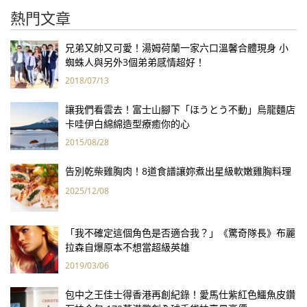
熱門文章
兄弟又帥又可愛！湯姆荷蘭一家六口溫馨合體現身 小
蜘蛛人與另外3個弟弟感情超好！
2018/07/13
讓我們看雲去！富士山腳下「ほうとう不動」烏龍麵店
卡哇伊白綿綿造型療癒你的心
2015/08/28
告別乾柴雞胸肉！8道食譜讓妳煮出星級軟嫩雞胸料理
2025/12/08
「我不確定這個角色是否適合我？」《驚奇隊長》布麗
拉森自爆原本不想當超級英雄
2019/03/06
包中之王佳士得香港再創紀錄！愛馬仕紫紅色鱷魚皮鑽