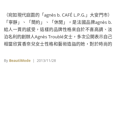
（宛如現代庭園的「agnès b. CAFÉ L.P.G.」大安門市）
「寧靜」、「簡約」、「休閒」，是法國品牌agnès b.
給人一貫的感受，這樣的品牌性格來自於不喜高調、淡
泊名利的創辦人Agnès Troublé女士，多次公開表示自己
相當欣賞香奈兒女士性格和藝術造詣的她，對於時尚的
想法，也與她的品牌所表現出來的樣貌一脈相承。「時
尚可分為兩種，一種是不跟隨潮流，只為自己而作的設
By
BeautiMode
| 2013/11/28
計，這種路線最終將會發展出獨樹一幟的風格，而不是
盲從趨勢的流行。另一種就是跟風的設計，但其實這是
最不合潮流的設計。」回歸內心，忠於自我，也造就了
她手下龐大的時尚王國。（agnès b. 2013年秋冬女&#