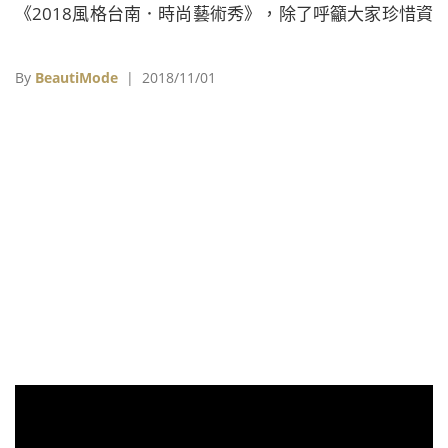
《2018風格台南．時尚藝術秀》，除了呼籲大家珍惜資
源，也讓更多紡織產業的研發成果與年輕設計師的才華
被世界看見。
By
BeautiMode
| 2018/11/01