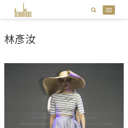
Toggle
navigatio
林彥汝