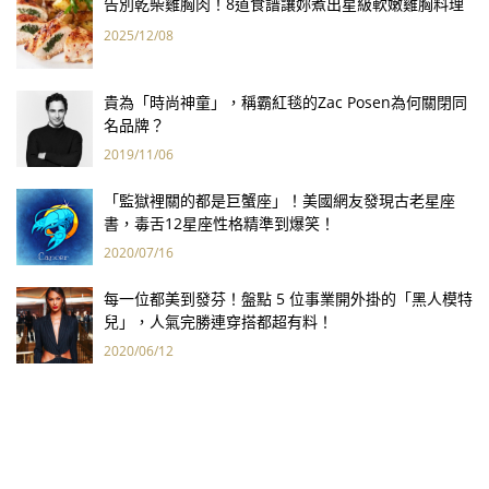
告別乾柴雞胸肉！8道食譜讓妳煮出星級軟嫩雞胸料理
2025/12/08
貴為「時尚神童」，稱霸紅毯的Zac Posen為何關閉同
名品牌？
2019/11/06
「監獄裡關的都是巨蟹座」！美國網友發現古老星座
書，毒舌12星座性格精準到爆笑！
2020/07/16
每一位都美到發芬！盤點 5 位事業開外掛的「黑人模特
兒」，人氣完勝連穿搭都超有料！
2020/06/12