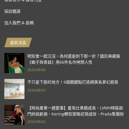
採訪邀請
加入我們 & 投稿
最新消息
明知會一起沉沒，為何還是刺下那一針？國巨典藏展
《蠍子與青蛙》用66件名作拷問人性
2026/08/04
不只是下廚的地方！6個關鍵點打造網美系夢幻廚房
2026/08/03
【時尚產業一週要事】愛馬仕業績成長、LVMH時裝部
門終結虧損、Kering轉型策略初現成效、Prada集團財
報亮眼
2026/08/02