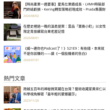
【時尚產業一週要事】愛馬仕業績成長、LVMH時裝部
門終結虧損、Kering轉型策略初現成效、Prada集團財
報亮眼
2026/08/02
在歷史裡過一晚的溫柔提案：雲品「寶桑小町」以女性
限定青旅續寫台東老屋記憶
2026/08/01
《威～連你也Podcast了！》S21E9：有些錢，本來就
不是你該賺的——讀《一個投機者的告白》
2026/07/31
熱門文章
跨越五百年的神秘微笑藏在台灣？藝術收藏家黃崇仁以
科學視角解密「最年輕的蒙娜麗莎」
2025/11/26