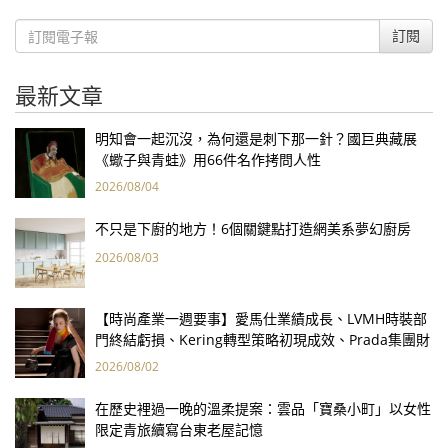
訂閱
最新文章
明知會一起沉沒，為何還是刺下那一針？國巨典藏展
《蠍子與青蛙》用66件名作拷問人性
2026/08/04
不只是下廚的地方！6個關鍵點打造網美系夢幻廚房
2026/08/03
【時尚產業一週要事】愛馬仕業績成長、LVMH時裝部
門終結虧損、Kering轉型策略初現成效、Prada集團財
報亮眼
2026/08/02
在歷史裡過一晚的溫柔提案：雲品「寶桑小町」以女性
限定青旅續寫台東老屋記憶