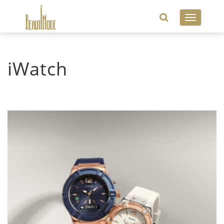
Toggle
navigatio
iWatch