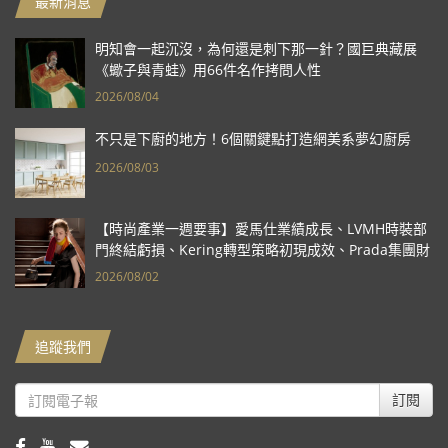
最新消息
明知會一起沉沒，為何還是刺下那一針？國巨典藏展
《蠍子與青蛙》用66件名作拷問人性
2026/08/04
不只是下廚的地方！6個關鍵點打造網美系夢幻廚房
2026/08/03
【時尚產業一週要事】愛馬仕業績成長、LVMH時裝部
門終結虧損、Kering轉型策略初現成效、Prada集團財
報亮眼
2026/08/02
追蹤我們
訂閱