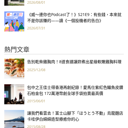
2026/08/01
《威～連你也Podcast了！》S21E9：有些錢，本來就
不是你該賺的——讀《一個投機者的告白》
2026/07/31
熱門文章
告別乾柴雞胸肉！8道食譜讓妳煮出星級軟嫩雞胸料理
2025/12/08
包中之王佳士得香港再創紀錄！愛馬仕紫紅色鱷魚皮鑽
石柏金包 172萬港幣創全球手袋拍賣最高價
2015/06/01
讓我們看雲去！富士山腳下「ほうとう不動」烏龍麵店
卡哇伊白綿綿造型療癒你的心
2015/08/28