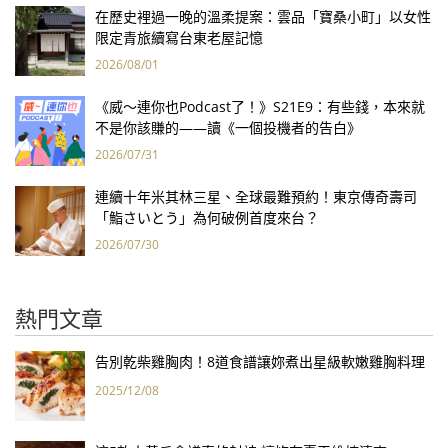
在歷史裡過一晚的溫柔提案：雲品「寶桑小町」以女性
限定青旅續寫台東老屋記憶
2026/08/01
《威～連你也Podcast了！》S21E9：有些錢，本來就
不是你該賺的——讀《一個投機者的告白》
2026/07/31
連續十年米其林三星、全球最難預約！東京傳奇壽司
「鮨さいとう」為何破例首度來台？
2026/07/30
熱門文章
告別乾柴雞胸肉！8道食譜讓妳煮出星級軟嫩雞胸料理
2025/12/08