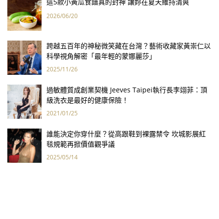
這5款小黃瓜食譜真的封神 讓妳在夏天維持清爽
2026/06/20
跨越五百年的神秘微笑藏在台灣？藝術收藏家黃崇仁以
科學視角解密「最年輕的蒙娜麗莎」
2025/11/26
過敏體質成創業契機 Jeeves Taipei執行長李翊菲：頂
級洗衣是最好的健康保險！
2021/01/25
誰能決定你穿什麼？從高跟鞋到裸露禁令 坎城影展紅
毯規範再掀價值觀爭議
2025/05/14