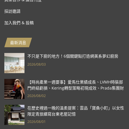
採訪邀請
加入我們 & 投稿
最新消息
不只是下廚的地方！6個關鍵點打造網美系夢幻廚房
2026/08/03
【時尚產業一週要事】愛馬仕業績成長、LVMH時裝部
門終結虧損、Kering轉型策略初現成效、Prada集團財
報亮眼
2026/08/02
在歷史裡過一晚的溫柔提案：雲品「寶桑小町」以女性
限定青旅續寫台東老屋記憶
2026/08/01