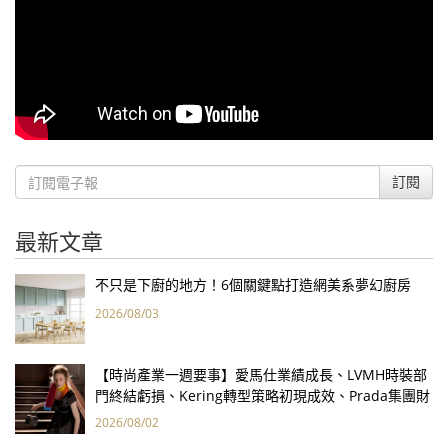
訂閱
最新文章
不只是下廚的地方！6個關鍵點打造網美系夢幻廚房
2026/08/03
【時尚產業一週要事】愛馬仕業績成長、LVMH時裝部
門終結虧損、Kering轉型策略初現成效、Prada集團財
報亮眼
2026/08/02