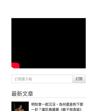
訂閱
最新文章
明知會一起沉沒，為何還是刺下那
一針？國巨典藏展《蠍子與青蛙》