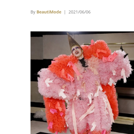
一季營業額成長88％；調查顯示，儘管消費者
意支持永續產品，但多數人不知道可以在哪裡
By
BeautiMode
| 2021/06/06
買，甚至不清楚哪些特質才算是「永續」
ANDAM獎公布決賽名單……