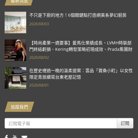
最新消息
不只是下廚的地方！6個關鍵點打造網美系夢幻廚房
2026/08/03
【時尚產業一週要事】愛馬仕業績成長、LVMH時裝部
門終結虧損、Kering轉型策略初現成效、Prada集團財
報亮眼
2026/08/02
在歷史裡過一晚的溫柔提案：雲品「寶桑小町」以女性
限定青旅續寫台東老屋記憶
2026/08/01
追蹤我們
訂閱