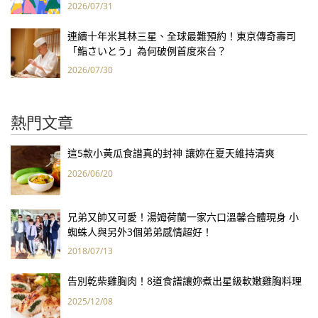
2026/07/31
連續十年米其林三星、全球最難預約！東京傳奇壽司
「鮨さいとう」為何破例首度來台？
2026/07/30
熱門文章
這5款小黃瓜食譜真的封神 讓妳在夏天維持清爽
2026/06/20
兄弟又帥又可愛！湯姆荷蘭一家六口溫馨合體現身 小
蜘蛛人與另外3個弟弟感情超好！
2018/07/13
告別乾柴雞胸肉！8道食譜讓妳煮出星級軟嫩雞胸料理
2025/12/08