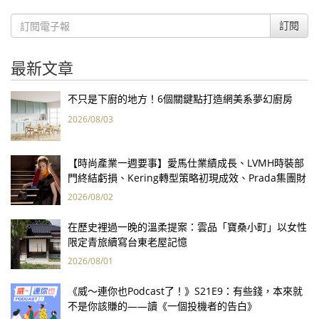
訂閱
最新文章
不只是下廚的地方！6個關鍵點打造網美系夢幻廚房
2026/08/03
【時尚產業一週要事】愛馬仕業績成長、LVMH時裝部
門終結虧損、Kering轉型策略初現成效、Prada集團財
報亮眼
2026/08/02
在歷史裡過一晚的溫柔提案：雲品「寶桑小町」以女性
限定青旅續寫台東老屋記憶
2026/08/01
《威～連你也Podcast了！》S21E9：有些錢，本來就
不是你該賺的——讀《一個投機者的告白》