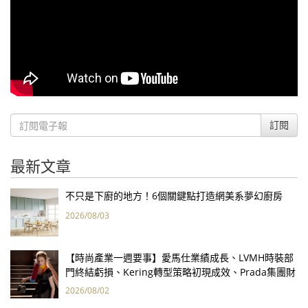
訂閱
最新文章
不只是下廚的地方！6個關鍵點打造網美系夢幻廚房
2026/08/03
【時尚產業一週要事】愛馬仕業績成長、LVMH時裝部
門終結虧損、Kering轉型策略初現成效、Prada集團財
報亮眼
2026/08/02