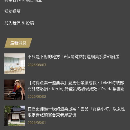
採訪邀請
加入我們 & 投稿
最新消息
不只是下廚的地方！6個關鍵點打造網美系夢幻廚房
2026/08/03
【時尚產業一週要事】愛馬仕業績成長、LVMH時裝部
門終結虧損、Kering轉型策略初現成效、Prada集團財
報亮眼
2026/08/02
在歷史裡過一晚的溫柔提案：雲品「寶桑小町」以女性
限定青旅續寫台東老屋記憶
2026/08/01