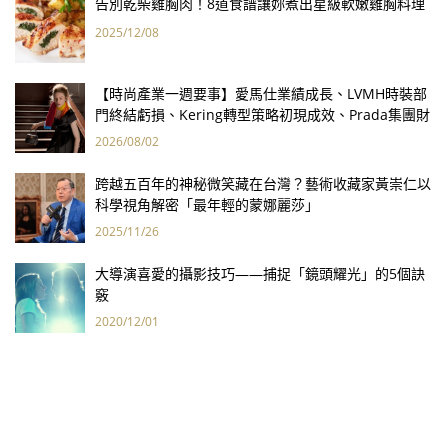
告別乾柴雞胸肉！8道食譜讓妳煮出星級軟嫩雞胸料理
2025/12/08
【時尚產業一週要事】愛馬仕業績成長、LVMH時裝部
門終結虧損、Kering轉型策略初現成效、Prada集團財
報亮眼
2026/08/02
跨越五百年的神秘微笑藏在台灣？藝術收藏家黃崇仁以
科學視角解密「最年輕的蒙娜麗莎」
2025/11/26
大導演喜愛的攝影技巧——捕捉「鏡頭耀光」的5個訣
竅
2020/12/01