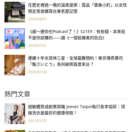
在歷史裡過一晚的溫柔提案：雲品「寶桑小町」以女性
限定青旅續寫台東老屋記憶
2026/08/01
《威～連你也Podcast了！》S21E9：有些錢，本來就
不是你該賺的——讀《一個投機者的告白》
2026/07/31
連續十年米其林三星、全球最難預約！東京傳奇壽司
「鮨さいとう」為何破例首度來台？
2026/07/30
熱門文章
過敏體質成創業契機 Jeeves Taipei執行長李翊菲：頂
級洗衣是最好的健康保險！
2021/01/25