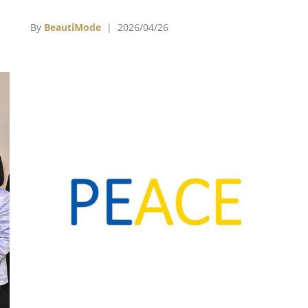
提
多消息激勵，ASOS股價在盤中一度大幅上升
大幅
10.7％至249便士。執行長José Antonio Ramos
By
BeautiMode
| 2026/04/26
主
Calamonte表示，新客戶回流證明品牌在面對廉
極為
價電商競爭時，透過優先保有利潤率的策略已展
月
現成效，營運體質正逐步增加韌性。