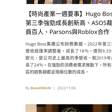
【時尚產業一週要事】Hugo Bos
第三季強勁成長創新高、ASOS
員百人、Parsons與Roblox合作
Stella McCartney與Lenovo選出
Hugo Boss集團公布財務數據，2022年第
聖馬汀永續設計競賽得主
營收經匯率調整後，成長了18％，達到9.33
歐元，是公司史上最高的季營收，較2019年
長了24％。在強勁的消費者需求推動下，所有
區的銷售額都呈現兩位數的成長。
By
BeautiMode
| 2022/11/06