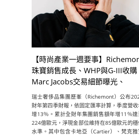
【時尚產業一週要事】Richemon
珠寶銷售成長、WHP與G-III收購
Marc Jacobs交易細節曝光、
ASOS推出AI造型師應用程式
瑞士奢侈品集團歷峯（Richemont）公布20
財年第四季財報，依固定匯率計算，季度營收
增13％。累計全財年集團銷售額年增11％達
224億歐元，淨現金部位維持在85億歐元的穩
水準。其中包含卡地亞（Cartier）、梵克雅