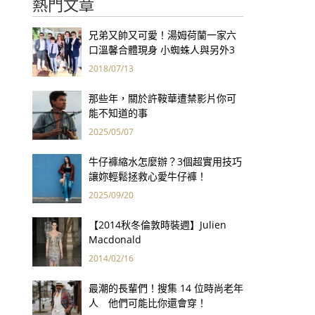
熱門文章
兄弟又帥又可愛！湯姆荷蘭一家六
口溫馨合體現身 小蜘蛛人與另外3
個弟弟感情超好！
2018/07/13
那些年，關於許鞍華遭禁影片你可
能不知道的事
2025/05/07
牛仔褲縮水怎麼辦？3個超實用技巧
讓妳輕鬆拯救心愛牛仔褲！
2025/09/20
【2014秋冬倫敦時裝週】Julien
Macdonald
2014/02/16
最潮的長輩們！搜集 14 位時尚老年
人 他們可能比你還會穿！