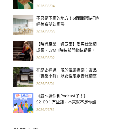
用66件名作拷問人性
2026/08/04
不只是下廚的地方！6個關鍵點打造
網美系夢幻廚房
2026/08/03
【時尚產業一週要事】愛馬仕業績
成長、LVMH時裝部門終結虧損、
Kering轉型策略初現成效、Prada
2026/08/02
集團財報亮眼
在歷史裡過一晚的溫柔提案：雲品
「寶桑小町」以女性限定青旅續寫
台東老屋記憶
2026/08/01
《威～連你也Podcast了！》
S21E9：有些錢，本來就不是你該
賺的——讀《一個投機者的告白》
2026/07/31