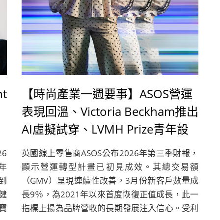
t
【時尚產業一週要事】ASOS營運
表現回溫、Victoria Beckham推出
AI虛擬試穿、LVMH Prize青年設
計師大獎決賽名單揭曉
26
英國線上零售商ASOS公布2026年第三季財報，
年
顯示營運轉型計畫已初見成效。其總交易額
到
（GMV）呈現連續性改善，3月份新客戶數量成
健
長9％，為2021年以來首度恢復正值成長，此一
寶
指標上揚為品牌營收的長期發展注入信心。受利