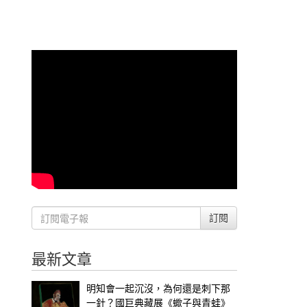
訂閱
最新文章
明知會一起沉沒，為何還是刺下那
一針？國巨典藏展《蠍子與青蛙》