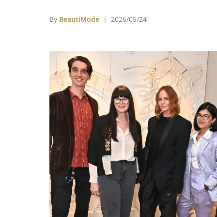
（Van Cleef & Arpels）與布契拉
（Buccellati）在內的珠寶部門，在第四季
By
BeautiMode
| 2026/05/24
成長16％，遠超市場預期的11％增幅。集團
席Johann Rupert指出，本財年現金流表現
強勁，讓管理層得以從容應對未來18至24個
的市場變化。