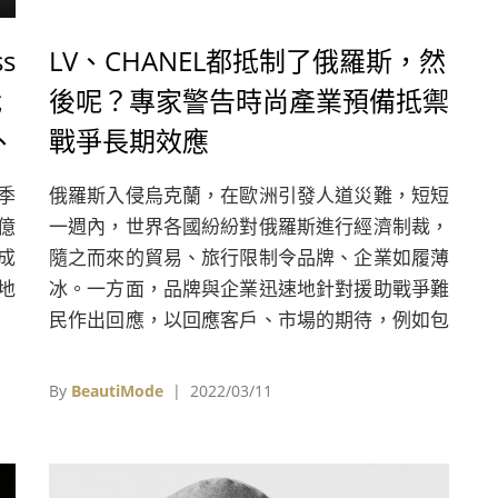
s
LV、CHANEL都抵制了俄羅斯，然
裁
後呢？專家警告時尚產業預備抵禦
、
戰爭長期效應
三季
俄羅斯入侵烏克蘭，在歐洲引發人道災難，短短
億
一週內，世界各國紛紛對俄羅斯進行經濟制裁，
成
隨之而來的貿易、旅行限制令品牌、企業如履薄
地
冰。一方面，品牌與企業迅速地針對援助戰爭難
民作出回應，以回應客戶、市場的期待，例如包
括開雲（Kering）、OTB集團、Burberry、
LVMH等時尚集團，也分吸對聯合國難民組織
By
BeautiMode
| 2022/03/11
（UNHCR）、國際紅十字會進行捐款以及開啟
援助計畫。