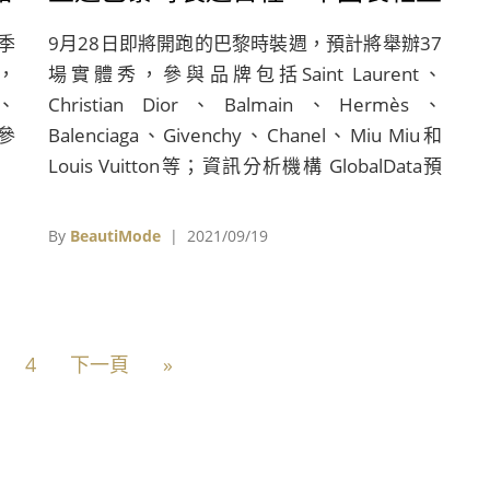
鎮蒲田疫情爆發、新疆棉事件令
季
9月28日即將開跑的巴黎時裝週，預計將舉辦37
H&M上季業績慘淡
，
場實體秀，參與品牌包括Saint Laurent、
r、
Christian Dior、Balmain、Hermès、
期參
Balenciaga、Givenchy、Chanel、Miu Miu和
Louis Vuitton等；資訊分析機構 GlobalData預
計，目前已經全球最大電商市場的中國，2025
年電商商機將突破3.3兆美元……
By
BeautiMode
| 2021/09/19
4
下一頁
»