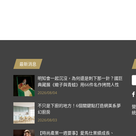
最新消息
明知會一起沉沒，為何還是刺下那一針？國巨
典藏展《蠍子與青蛙》用66件名作拷問人性
2026/08/04
不只是下廚的地方！6個關鍵點打造網美系夢
營
幻廚房
統
2026/08/03
【時尚產業一週要事】愛馬仕業績成長、