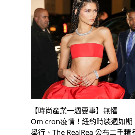
【時尚產業一週要事】無懼
Omicron疫情！紐約時裝週如期
舉行、The RealReal公布二手精