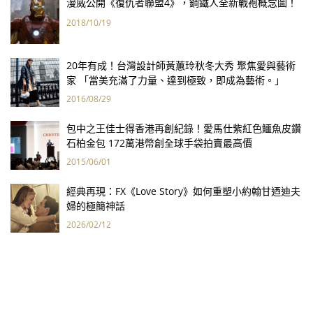
漫威公開《復仇者聯盟4》，鋼鐵人全新戰袍概念圖！
2018/10/19
20年有成！台灣設計師黃蕙玲秋冬大秀 聚焦愛與藝術
家 「當美充滿了力量、達到極致，即成為藝術。」
2016/08/29
包中之王佳士得香港再創紀錄！愛馬仕紫紅色鱷魚皮鑽
石柏金包 172萬港幣創全球手袋拍賣最高價
2015/06/01
經典再現：FX《Love Story》如何重塑小約翰甘迺迪夫
婦的極簡神話
2026/02/12