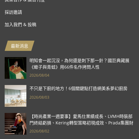
採訪邀請
加入我們 & 投稿
最新消息
明知會一起沉沒，為何還是刺下那一針？國巨典藏展
《蠍子與青蛙》用66件名作拷問人性
2026/08/04
不只是下廚的地方！6個關鍵點打造網美系夢幻廚房
2026/08/03
【時尚產業一週要事】愛馬仕業績成長、LVMH時裝部
門終結虧損、Kering轉型策略初現成效、Prada集團財
報亮眼
2026/08/02