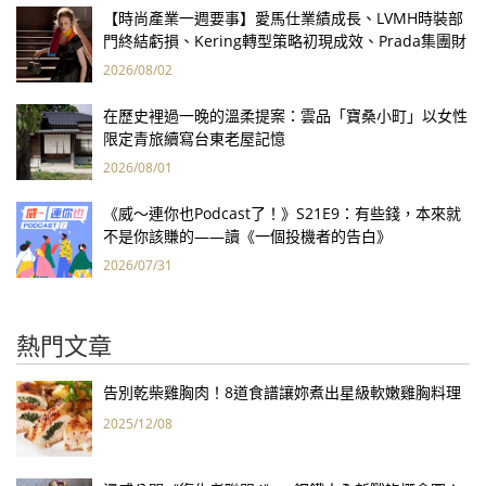
【時尚產業一週要事】愛馬仕業績成長、LVMH時裝部
門終結虧損、Kering轉型策略初現成效、Prada集團財
報亮眼
2026/08/02
在歷史裡過一晚的溫柔提案：雲品「寶桑小町」以女性
限定青旅續寫台東老屋記憶
2026/08/01
《威～連你也Podcast了！》S21E9：有些錢，本來就
不是你該賺的——讀《一個投機者的告白》
2026/07/31
熱門文章
告別乾柴雞胸肉！8道食譜讓妳煮出星級軟嫩雞胸料理
2025/12/08