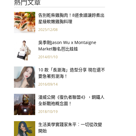
熱門文章
告別乾柴雞胸肉！8道食譜讓妳煮出
星級軟嫩雞胸料理
2025/12/08
吳季剛Jason Wu x Montaigne
Market聯名芭比娃娃
2014/01/10
10 款「長瀏海」造型分享 現在還不
要急著剪瀏海！
2016/09/14
漫威公開《復仇者聯盟4》，鋼鐵人
全新戰袍概念圖！
2018/10/19
生活美學實踐家朱平︰一切從改變
開始