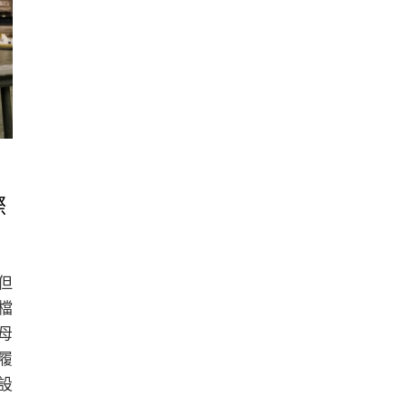
際
，但
檔
父母
履
設