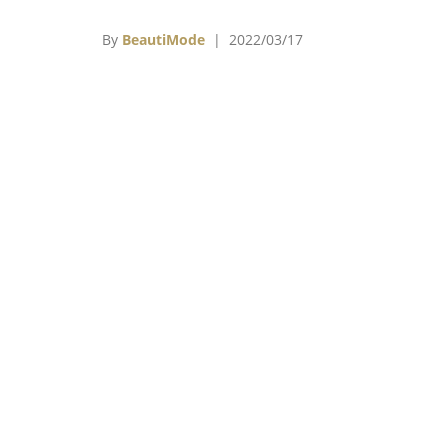
計、生產、行銷均一手包辦的品牌經營模式，
1996年創立了品牌CHARLES & KEITH。
By
BeautiMode
| 2022/03/17