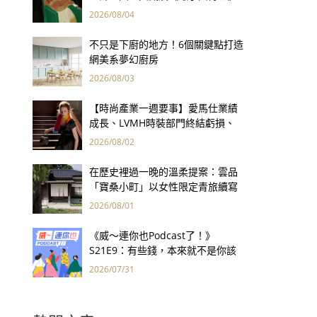
用66件名作拷問人性
2026/08/04
不只是下廚的地方！6個關鍵點打造
網美系夢幻廚房
2026/08/03
【時尚產業一週要事】愛馬仕業績
成長、LVMH時裝部門終結虧損、
Kering轉型策略初現成效、Prada
2026/08/02
集團財報亮眼
在歷史裡過一晚的溫柔提案：雲品
「寶桑小町」以女性限定青旅續寫
台東老屋記憶
2026/08/01
《威～連你也Podcast了！》
S21E9：有些錢，本來就不是你該
賺的——讀《一個投機者的告白》
2026/07/31