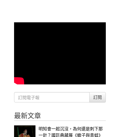
訂閱
最新文章
明知會一起沉沒，為何還是刺下那
一針？國巨典藏展《蠍子與青蛙》