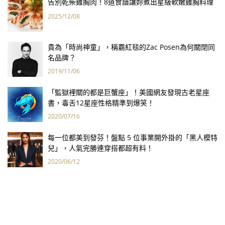
告別乾柴雞胸肉！8道食譜讓妳煮出星級軟嫩雞胸料理
2025/12/08
貴為「時尚神童」，稱霸紅毯的Zac Posen為何關閉同
名品牌？
2019/11/06
「監獄裡關的都是巨蟹座」！美國網友發現古老星座
書，毒舌12星座性格精準到爆笑！
2020/07/16
每一位都美到發芬！盤點 5 位事業開外掛的「黑人模特
兒」，人氣完勝連穿搭都超有料！
2020/06/12