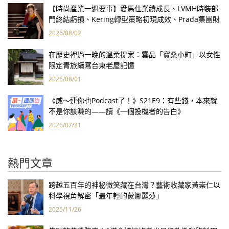
【時尚產業一週要事】愛馬仕業績成長、LVMH時裝部
門終結虧損、Kering轉型策略初現成效、Prada集團財
報亮眼
2026/08/02
在歷史裡過一晚的溫柔提案：雲品「寶桑小町」以女性
限定青旅續寫台東老屋記憶
2026/08/01
《威～連你也Podcast了！》S21E9：有些錢，本來就
不是你該賺的——讀《一個投機者的告白》
2026/07/31
熱門文章
跨越五百年的神秘微笑藏在台灣？藝術收藏家黃崇仁以
科學視角解密「最年輕的蒙娜麗莎」
2025/11/26