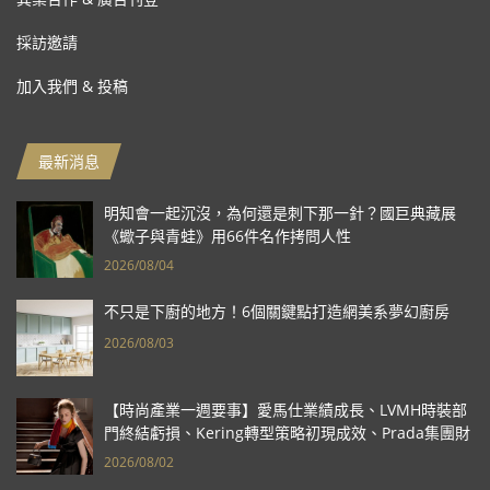
採訪邀請
加入我們 & 投稿
最新消息
明知會一起沉沒，為何還是刺下那一針？國巨典藏展
《蠍子與青蛙》用66件名作拷問人性
2026/08/04
不只是下廚的地方！6個關鍵點打造網美系夢幻廚房
2026/08/03
【時尚產業一週要事】愛馬仕業績成長、LVMH時裝部
門終結虧損、Kering轉型策略初現成效、Prada集團財
報亮眼
2026/08/02