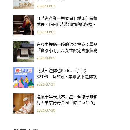
2026/08/03
【時尚產業一週要事】愛馬仕業績
成長、LVMH時裝部門終結虧損、
Kering轉型策略初現成效、Prada
2026/08/02
集團財報亮眼
在歷史裡過一晚的溫柔提案：雲品
「寶桑小町」以女性限定青旅續寫
台東老屋記憶
2026/08/01
《威～連你也Podcast了！》
S21E9：有些錢，本來就不是你該
賺的——讀《一個投機者的告白》
2026/07/31
連續十年米其林三星、全球最難預
約！東京傳奇壽司「鮨さいとう」
為何破例首度來台？
2026/07/30