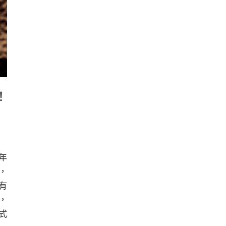
！
年
，
有
，
式