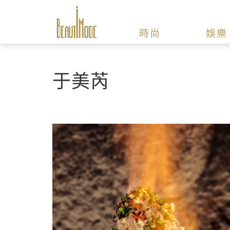
時尚
娛樂
于美芮