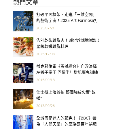
熱門文章
打破平面框架，走進「三維空間」
的藝術宇宙！2025 Art Formosa打
開立體創作的大門
2025/07/21
告別乾柴雞胸肉！8道食譜讓妳煮出
星級軟嫩雞胸料理
2025/12/08
傑克葛倫霍《震撼擂台》血淚演繹
左撇子拳王 回憶半年增肌魔鬼訓練
「一輩子想到都怕」
2015/09/18
佳士得上海首拍 蔡國強放火賣"故
鄉"
2013/09/26
全城盡是迷人的藍色！《BBC》譽
為「人間天堂」的摩洛哥百年祕境