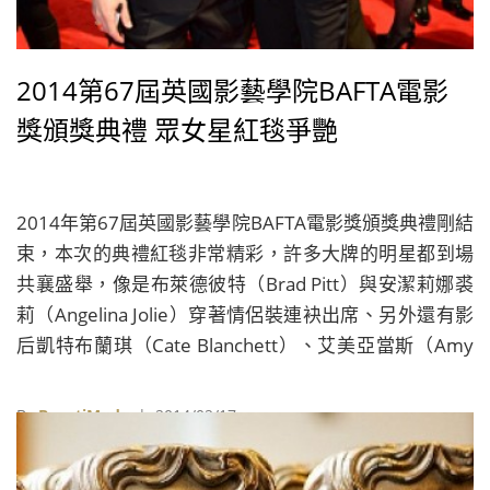
2014第67屆英國影藝學院BAFTA電影
獎頒獎典禮 眾女星紅毯爭艷
2014年第67屆英國影藝學院BAFTA電影獎頒獎典禮剛結
束，本次的典禮紅毯非常精彩，許多大牌的明星都到場
共襄盛舉，像是布萊德彼特（Brad Pitt）與安潔莉娜裘
莉（Angelina Jolie）穿著情侶裝連袂出席、另外還有影
后凱特布蘭琪（Cate Blanchett）、艾美亞當斯（Amy
Adams）、茱蒂丹契（Judi Dench）、烏瑪舒曼（Uma
Thurman）、湯姆漢克斯（Tom Hanks）、布萊德利庫
By
BeautiMode
| 2014/02/17
柏（Bradley Cooper）、李奧納多狄卡皮歐（Leonardo
DiCaprio）、麥克法斯賓達（Michael Fassbender）與