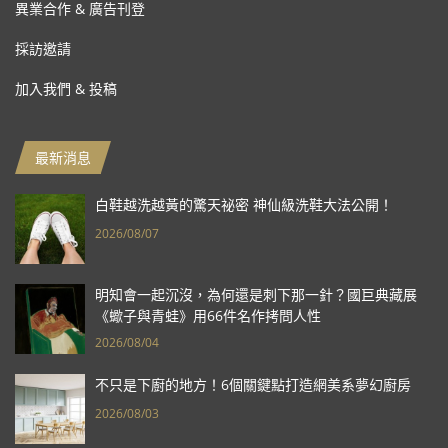
異業合作 & 廣告刊登
採訪邀請
加入我們 & 投稿
最新消息
白鞋越洗越黃的驚天祕密 神仙級洗鞋大法公開！
2026/08/07
明知會一起沉沒，為何還是刺下那一針？國巨典藏展
《蠍子與青蛙》用66件名作拷問人性
2026/08/04
不只是下廚的地方！6個關鍵點打造網美系夢幻廚房
2026/08/03