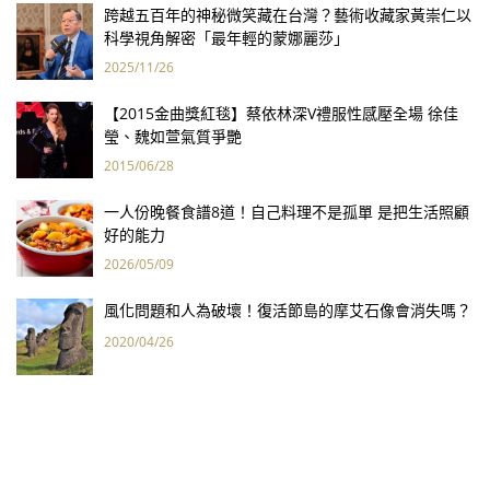
跨越五百年的神秘微笑藏在台灣？藝術收藏家黃崇仁以
科學視角解密「最年輕的蒙娜麗莎」
2025/11/26
【2015金曲獎紅毯】蔡依林深V禮服性感壓全場 徐佳
瑩、魏如萱氣質爭艷
2015/06/28
一人份晚餐食譜8道！自己料理不是孤單 是把生活照顧
好的能力
2026/05/09
風化問題和人為破壞！復活節島的摩艾石像會消失嗎？
2020/04/26