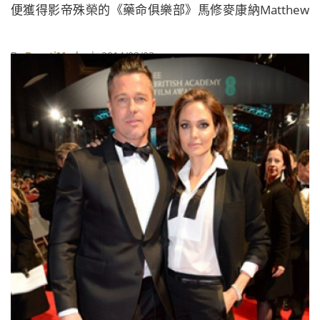
便獲得影帝殊榮的《藥命俱樂部》馬修麥康納Matthew
McConaughey；影后則不負眾望由《藍色茉莉》的凱特
布蘭琪Cate Blanchett奪下；男配角則頒給了從獎季開
By
BeautiMode
| 2014/03/03
始便一路橫掃各大獎《藥命俱樂部》的 傑瑞李圖Jared
Leto；女配角頒給了首次入圍並在《自由之心》中有亮
眼表現的黑人女星露琵塔尼詠歐Lupita Nyong’o；至於
本屆的大贏家則為由導演艾方索柯朗Alfonso Cuarón執
導的科幻電影《地心引力》，除了拿下最佳導演外，其
他還有最佳Ă