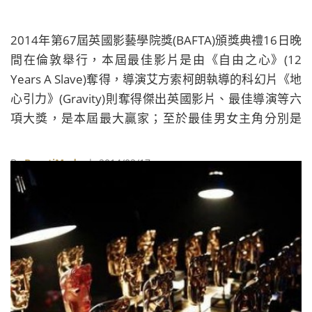
2014年第67屆英國影藝學院獎(BAFTA)頒獎典禮16日晚
間在倫敦舉行，本屆最佳影片是由《自由之心》(12
Years A Slave)奪得，導演艾方索柯朗執導的科幻片《地
心引力》(Gravity)則奪得傑出英國影片、最佳導演等六
項大獎，是本屆最大贏家；至於最佳男女主角分別是
《自由之心》的奇威特伊歐佛(Chiwetel Ejiofor)及《藍
色茉莉》(Blue Jasmine)的凱特布蘭琪(Cate
By
BeautiMode
| 2014/02/17
Blanchett)。 第67屆英國影藝學院BAFTA電影獎完整得
獎名單 最佳影片 Best Film： 《自由之心（12 Years a
Slave）》 《瞞天大佈局（American Hustle）》 《怒海
劫 （Captain Phillips）》 《遲來的守護者
（Philomena）》 《地心引力（Gravity）》 傑出英國
影片 Outstanding British Film： 《地心引力
（Gravity）》 《曼德拉：漫漫自由路（Mandela: Long