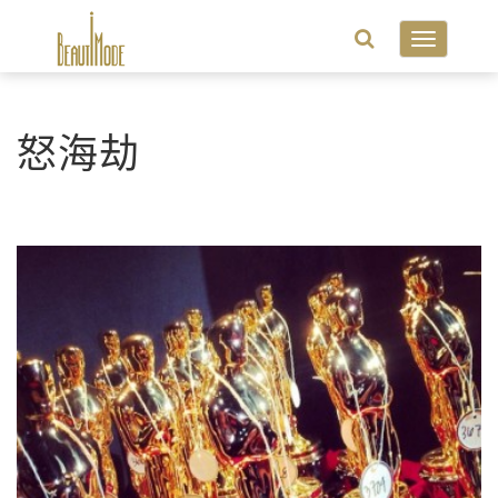
Toggle
navigatio
怒海劫