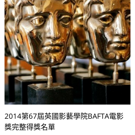
名脫口秀主持人歐普拉（Oprah Winfrey），英國威廉
王子（Prince William）本次則沒有與凱特王妃一同亮
相，獨自出席觀禮。 本次典禮的紅毯，女星們幾乎都是
穿著品牌特別訂製的禮服，少有直接穿服裝秀上的設
2014第67屆英國影藝學院BAFTA電影
獎完整得獎名單