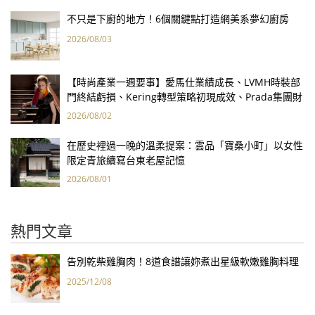
不只是下廚的地方！6個關鍵點打造網美系夢幻廚房
2026/08/03
【時尚產業一週要事】愛馬仕業績成長、LVMH時裝部
門終結虧損、Kering轉型策略初現成效、Prada集團財
報亮眼
2026/08/02
在歷史裡過一晚的溫柔提案：雲品「寶桑小町」以女性
限定青旅續寫台東老屋記憶
2026/08/01
熱門文章
告別乾柴雞胸肉！8道食譜讓妳煮出星級軟嫩雞胸料理
2025/12/08