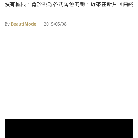
沒有極限，勇於挑戰各式角色的她，近來在新片《曲終
人不散》(Ricki and the Flash)中則大畫煙燻妝，穿上皮
衣緊身褲，一身勁裝在鏡頭前化身超殺Rocker高唱搖滾
By
BeautiMode
| 2015/05/08
樂！