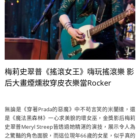
梅莉史翠普《搖滾女王》嗨玩搖滾樂 影
后大畫煙燻妝穿皮衣樂當Rocker
無論是《穿著Prada的惡魔》中不苟言笑的米蘭達，還
是《魔法黑森林》一心求美貌的壞女巫，金獎影后梅莉
史翠普Meryl Streep皆透過她精湛的演技，展示令人為
之驚豔的角色面貌，而這位現年66歲的女星，似乎真的