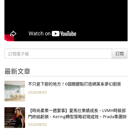
訂閱
最新文章
不只是下廚的地方！6個關鍵點打造網美系夢幻廚房
2026/08/03
【時尚產業一週要事】愛馬仕業績成長、LVMH時裝部
門終結虧損、Kering轉型策略初現成效、Prada集團財
報亮眼
2026/08/02