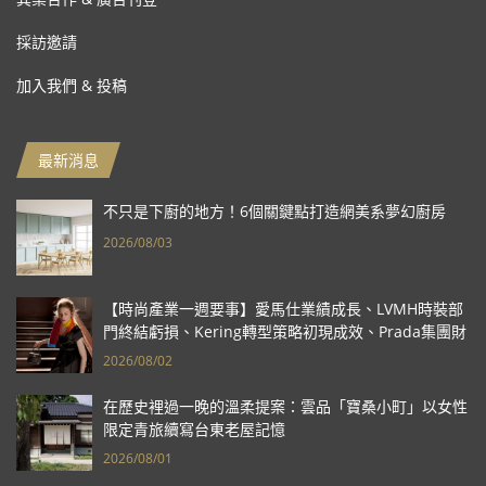
採訪邀請
加入我們 & 投稿
最新消息
不只是下廚的地方！6個關鍵點打造網美系夢幻廚房
2026/08/03
【時尚產業一週要事】愛馬仕業績成長、LVMH時裝部
門終結虧損、Kering轉型策略初現成效、Prada集團財
報亮眼
2026/08/02
在歷史裡過一晚的溫柔提案：雲品「寶桑小町」以女性
限定青旅續寫台東老屋記憶
2026/08/01