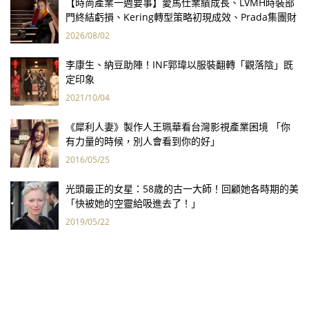
【時尚產業一週要事】愛馬仕業績成長、LVMH時裝部
門終結虧損、Kering轉型策略初現成效、Prada集團財
報亮眼
2026/08/02
李康生、納豆助陣！INF郭瑋以服裝翻轉「觀落陰」既
定印象
2021/10/04
《犀利人妻》製作人王珮華看台灣影視產業困境 「你
有力量的時候，別人會看到你的好」
2016/05/25
光頭最正的女星：58歲的古一大師！回顧她各時期的美
「快被她的空靈給吸進去了！」
2019/05/22