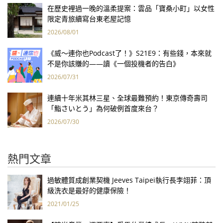
在歷史裡過一晚的溫柔提案：雲品「寶桑小町」以女性
限定青旅續寫台東老屋記憶
2026/08/01
《威～連你也Podcast了！》S21E9：有些錢，本來就
不是你該賺的——讀《一個投機者的告白》
2026/07/31
連續十年米其林三星、全球最難預約！東京傳奇壽司
「鮨さいとう」為何破例首度來台？
2026/07/30
熱門文章
過敏體質成創業契機 Jeeves Taipei執行長李翊菲：頂
級洗衣是最好的健康保險！
2021/01/25