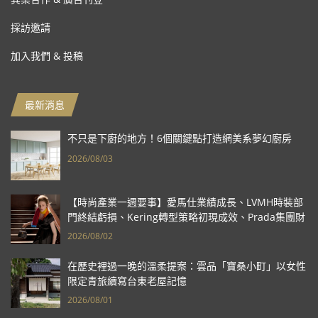
採訪邀請
加入我們 & 投稿
最新消息
不只是下廚的地方！6個關鍵點打造網美系夢幻廚房
2026/08/03
【時尚產業一週要事】愛馬仕業績成長、LVMH時裝部
門終結虧損、Kering轉型策略初現成效、Prada集團財
報亮眼
2026/08/02
在歷史裡過一晚的溫柔提案：雲品「寶桑小町」以女性
限定青旅續寫台東老屋記憶
2026/08/01