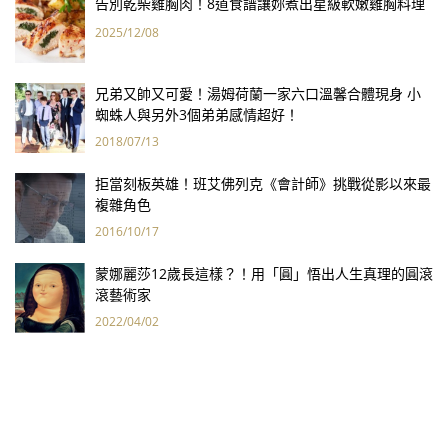
告別乾柴雞胸肉！8道食譜讓妳煮出星級軟嫩雞胸料理
2025/12/08
兄弟又帥又可愛！湯姆荷蘭一家六口溫馨合體現身 小
蜘蛛人與另外3個弟弟感情超好！
2018/07/13
拒當刻板英雄！班艾佛列克《會計師》挑戰從影以來最
複雜角色
2016/10/17
蒙娜麗莎12歲長這樣？！用「圓」悟出人生真理的圓滾
滾藝術家
2022/04/02