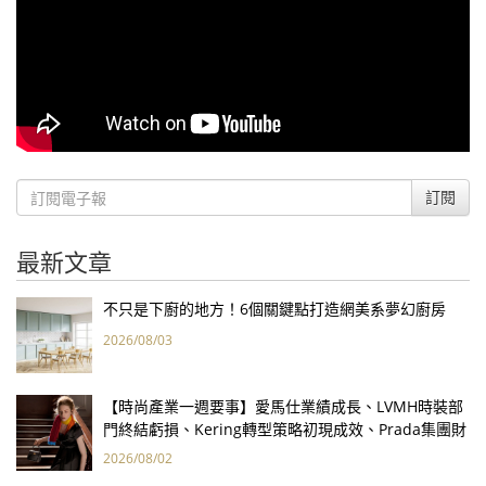
訂閱
最新文章
不只是下廚的地方！6個關鍵點打造網美系夢幻廚房
2026/08/03
【時尚產業一週要事】愛馬仕業績成長、LVMH時裝部
門終結虧損、Kering轉型策略初現成效、Prada集團財
報亮眼
2026/08/02