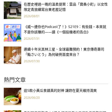
在歷史裡過一晚的溫柔提案：雲品「寶桑小町」以女性
限定青旅續寫台東老屋記憶
2026/08/01
《威～連你也Podcast了！》S21E9：有些錢，本來就
不是你該賺的——讀《一個投機者的告白》
2026/07/31
連續十年米其林三星、全球最難預約！東京傳奇壽司
「鮨さいとう」為何破例首度來台？
2026/07/30
熱門文章
這5款小黃瓜食譜真的封神 讓妳在夏天維持清爽
2026/06/20