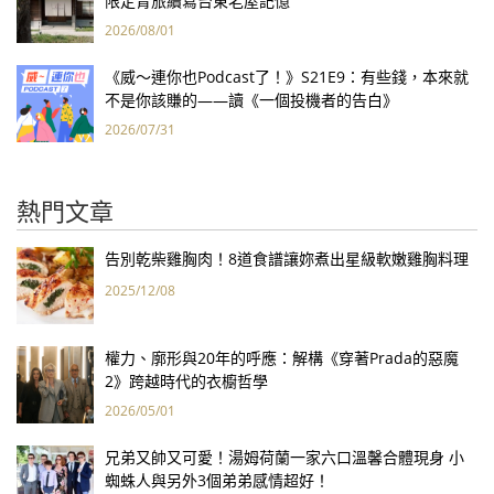
限定青旅續寫台東老屋記憶
2026/08/01
《威～連你也Podcast了！》S21E9：有些錢，本來就
不是你該賺的——讀《一個投機者的告白》
2026/07/31
熱門文章
告別乾柴雞胸肉！8道食譜讓妳煮出星級軟嫩雞胸料理
2025/12/08
權力、廓形與20年的呼應：解構《穿著Prada的惡魔
2》跨越時代的衣櫥哲學
2026/05/01
兄弟又帥又可愛！湯姆荷蘭一家六口溫馨合體現身 小
蜘蛛人與另外3個弟弟感情超好！