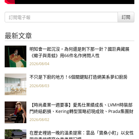
訂閱
最新文章
明知會一起沉沒，為何還是刺下那一針？國巨典藏展
《蠍子與青蛙》用66件名作拷問人性
2026/08/04
不只是下廚的地方！6個關鍵點打造網美系夢幻廚房
2026/08/03
【時尚產業一週要事】愛馬仕業績成長、LVMH時裝部
門終結虧損、Kering轉型策略初現成效、Prada集團財
報亮眼
2026/08/02
在歷史裡過一晚的溫柔提案：雲品「寶桑小町」以女性