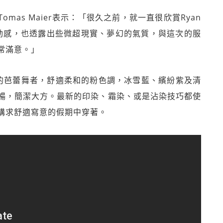
監Tomas Maier表示：「很久之前，就一直很欣賞Ryan
力與動感，也透露出些微超現實、夢幻的氣質，與這次的服
常滿意。」
於優雅的芭蕾舞者，舒適柔和的粉色調，冰雪藍、繽紛紫及清
暢，簡潔大方。最新的印染、霜染、或是沾染技巧都使
講求舒適寫意的假期中穿著。