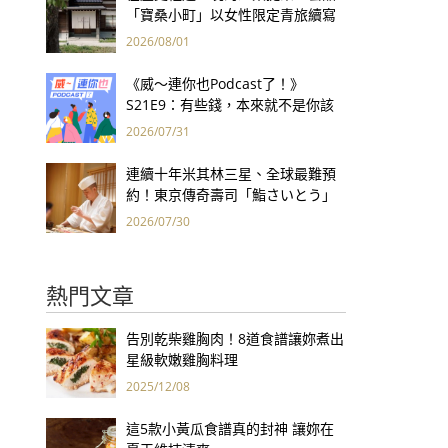
「寶桑小町」以女性限定青旅續寫
台東老屋記憶
2026/08/01
《威～連你也Podcast了！》
S21E9：有些錢，本來就不是你該
賺的——讀《一個投機者的告白》
2026/07/31
連續十年米其林三星、全球最難預
約！東京傳奇壽司「鮨さいとう」
為何破例首度來台？
2026/07/30
熱門文章
告別乾柴雞胸肉！8道食譜讓妳煮出
星級軟嫩雞胸料理
2025/12/08
這5款小黃瓜食譜真的封神 讓妳在