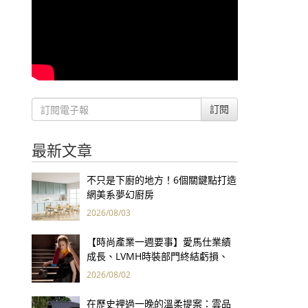
訂閱
最新文章
不只是下廚的地方！6個關鍵點打造
網美系夢幻廚房
2026/08/03
【時尚產業一週要事】愛馬仕業績
成長、LVMH時裝部門終結虧損、
Kering轉型策略初現成效、Prada
2026/08/02
集團財報亮眼
在歷史裡過一晚的溫柔提案：雲品