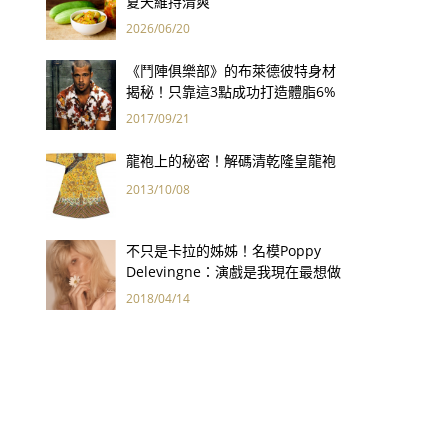
夏天維持清爽
2026/06/20
《鬥陣俱樂部》的布萊德彼特身材
揭秘！只靠這3點成功打造體脂6%
完美身材
2017/09/21
龍袍上的秘密！解碼清乾隆皇龍袍
2013/10/08
不只是卡拉的姊姊！名模Poppy
Delevingne：演戲是我現在最想做
的事
2018/04/14