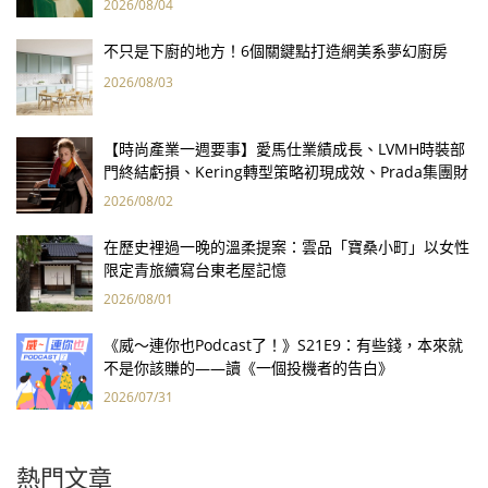
2026/08/04
不只是下廚的地方！6個關鍵點打造網美系夢幻廚房
2026/08/03
【時尚產業一週要事】愛馬仕業績成長、LVMH時裝部
門終結虧損、Kering轉型策略初現成效、Prada集團財
報亮眼
2026/08/02
在歷史裡過一晚的溫柔提案：雲品「寶桑小町」以女性
限定青旅續寫台東老屋記憶
2026/08/01
《威～連你也Podcast了！》S21E9：有些錢，本來就
不是你該賺的——讀《一個投機者的告白》
2026/07/31
熱門文章