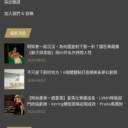
採訪邀請
加入我們 & 投稿
最新消息
明知會一起沉沒，為何還是刺下那一針？國巨典藏展
《蠍子與青蛙》用66件名作拷問人性
2026/08/04
不只是下廚的地方！6個關鍵點打造網美系夢幻廚房
2026/08/03
【時尚產業一週要事】愛馬仕業績成長、LVMH時裝部
門終結虧損、Kering轉型策略初現成效、Prada集團財
報亮眼
2026/08/02