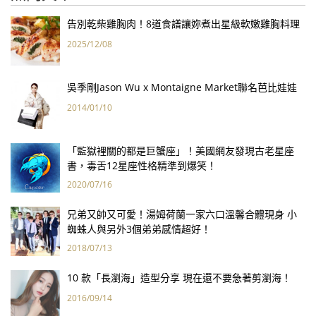
告別乾柴雞胸肉！8道食譜讓妳煮出星級軟嫩雞胸料理
2025/12/08
吳季剛Jason Wu x Montaigne Market聯名芭比娃娃
2014/01/10
「監獄裡關的都是巨蟹座」！美國網友發現古老星座
書，毒舌12星座性格精準到爆笑！
2020/07/16
兄弟又帥又可愛！湯姆荷蘭一家六口溫馨合體現身 小
蜘蛛人與另外3個弟弟感情超好！
2018/07/13
10 款「長瀏海」造型分享 現在還不要急著剪瀏海！
2016/09/14