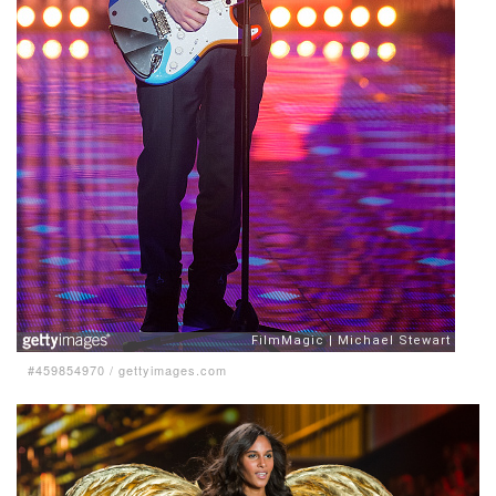
#459854970
/
gettyimages.com