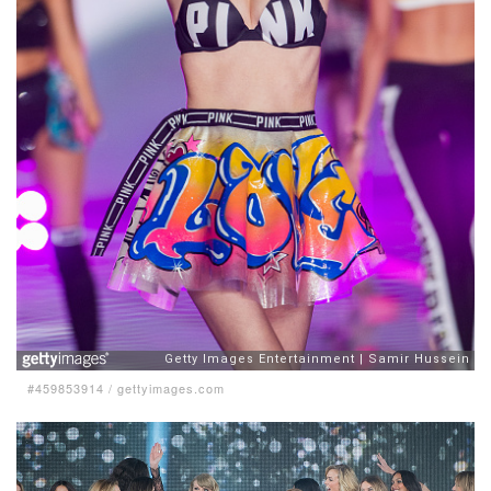
#459853914
/
gettyimages.com