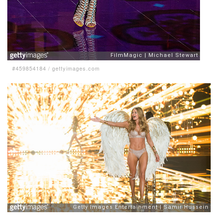
#459854184
/
gettyimages.com