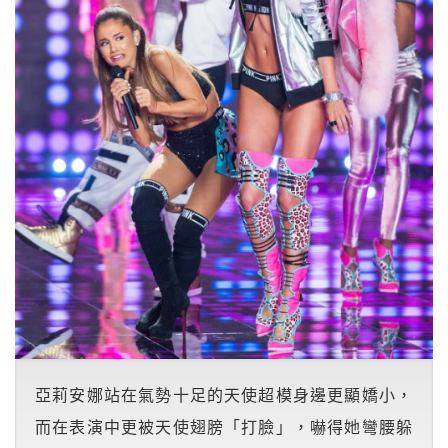
亞莉安娜站在氣勢十足的天使超模身邊更顯嬌小，
而在表演中更被天使翅膀「打臉」，嚇得她彎腰躲