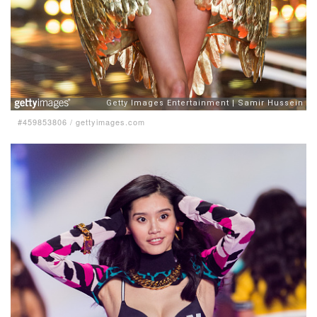
#459853806
/
gettyimages.com