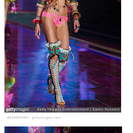
#459855380
/
gettyimages.com