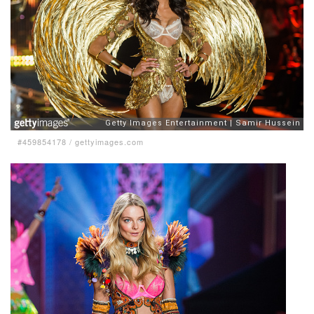
#459854178
/
gettyimages.com