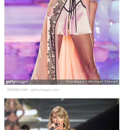
#459861248
/
gettyimages.com