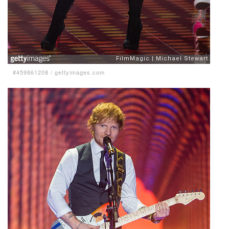
#459861208
/
gettyimages.com