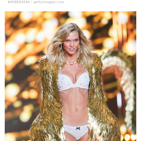
#459853044
/
gettyimages.com