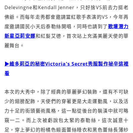
Delevingne和Kendall Jenner，只好捨VS前去力挺老
佛爺。而每年走秀都會邀請當紅歌手表演的VS，今年再
度邀請國民小天后泰勒絲開唱，同時也請到了
歌壇潛力
新星亞莉安娜
和紅髮艾德，首次站上充滿美麗天使的華
麗舞台。
▶維多莉亞的秘密Victoria's Secret秀服製作祕辛這裡
看
本次的大秀中，除了經典的華麗夢幻裝飾，還有不可缺
少的翅膀配飾，天使們的穿著更是大走運動風，以及活
力十足的街頭藝術風格，這一點從後台的裝潢中就可略
窺一二。而上次被虧說包太緊的泰勒絲，這次誠意十
足，穿上夢幻的粉橘色緞面蕾絲睡衣和黑色蕾絲長薄紗