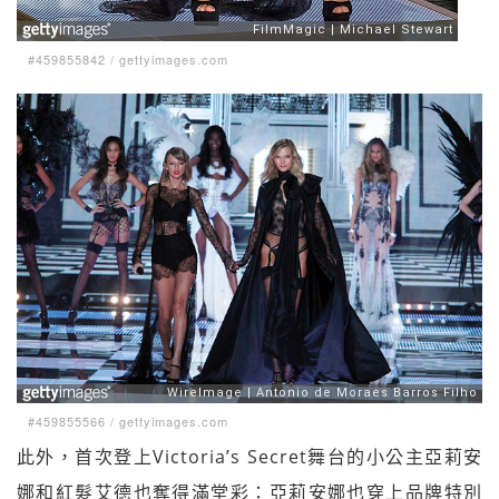
#459855842
/
gettyimages.com
#459855566
/
gettyimages.com
此外，首次登上Victoria’s Secret舞台的小公主亞莉安
娜和紅髮艾德也奪得滿堂彩：亞莉安娜也穿上品牌特別