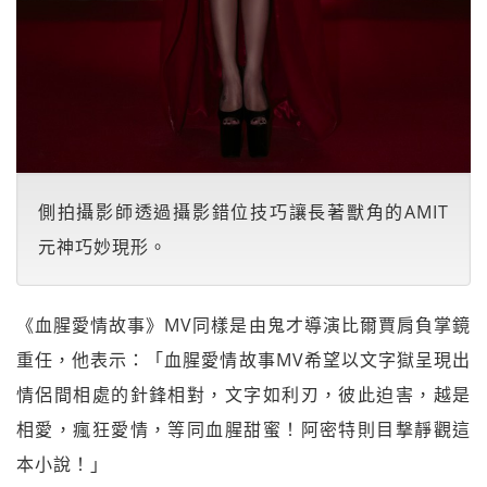
側拍攝影師透過攝影錯位技巧讓長著獸角的AMIT
元神巧妙現形。
《血腥愛情故事》MV同樣是由鬼才導演比爾賈肩負掌鏡
重任，他表示：「血腥愛情故事MV希望以文字獄呈現出
情侶間相處的針鋒相對，文字如利刃，彼此迫害，越是
相愛，瘋狂愛情，等同血腥甜蜜！阿密特則目撃靜觀這
本小說！」