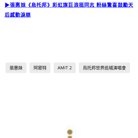
▶張惠妹《烏托邦》彩虹旗巨浪挺同志 粉絲驚喜鼓勵天
后感動淚崩
張惠妹
阿密特
AMIT 2
烏托邦世界巡城演唱會