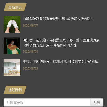
最新消息
白鞋越洗越黃的驚天祕密 神仙級洗鞋大法公開！
2026/08/07
明知會一起沉沒，為何還是刺下那一針？國巨典藏展
《蠍子與青蛙》用66件名作拷問人性
2026/08/04
不只是下廚的地方！6個關鍵點打造網美系夢幻廚房
2026/08/03
追蹤我們
訂閱