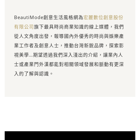
BeautiMode創意生活風格網為
宏麗數位創意股份
有限公司
旗下最具時尚商業知識的線上媒體，我們
從人文角度出發，報導國內外優秀的時尚與娛樂產
業工作者及創意人士，推動台灣新銳品牌，探索影
視美學…期望透過我們深入淺出的介紹，讓業內人
士或產業門外漢都能對相關領域發展和脈動有更深
入的了解與認識。