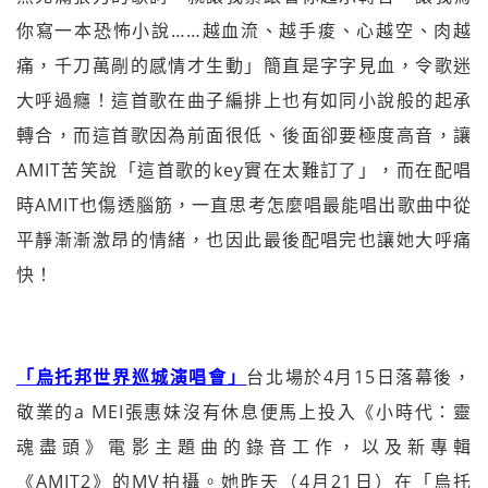
你寫一本恐怖小說……越血流、越手痠、心越空、肉越
痛，千刀萬剮的感情才生動」簡直是字字見血，令歌迷
大呼過癮！這首歌在曲子編排上也有如同小說般的起承
轉合，而這首歌因為前面很低、後面卻要極度高音，讓
AMIT苦笑說「這首歌的key實在太難訂了」，而在配唱
時AMIT也傷透腦筋，一直思考怎麼唱最能唱出歌曲中從
平靜漸漸激昂的情緒，也因此最後配唱完也讓她大呼痛
快！
「烏托邦世界巡城演唱會」
台北場於4月15日落幕後，
敬業的a MEI張惠妹沒有休息便馬上投入《小時代：靈
魂盡頭》電影主題曲的錄音工作，以及新專輯
《AMIT2》的MV拍攝。她昨天（4月21日）在「烏托