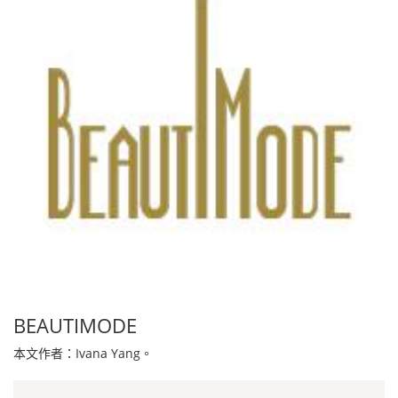
BEAUTIMODE
本文作者：Ivana Yang。