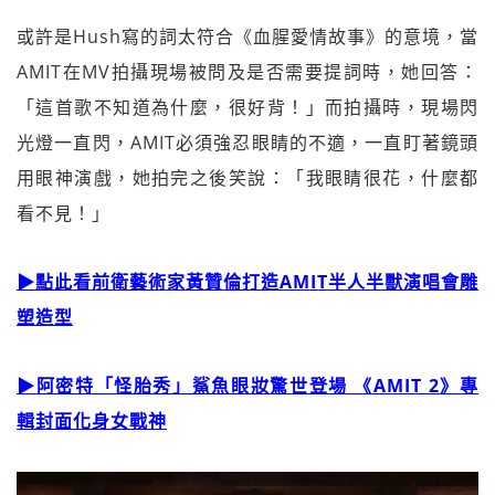
或許是Hush寫的詞太符合《血腥愛情故事》的意境，當
AMIT在MV拍攝現場被問及是否需要提詞時，她回答：
「這首歌不知道為什麼，很好背！」而拍攝時，現場閃
光燈一直閃，AMIT必須強忍眼睛的不適，一直盯著鏡頭
用眼神演戲，她拍完之後笑說：「我眼睛很花，什麼都
看不見！」
▶點此看前衛藝術家黃贊倫打造AMIT半人半獸演唱會雕
塑造型
▶
阿密特「怪胎秀」鯊魚眼妝驚世登場 《AMIT 2》專
輯封面化身女戰神