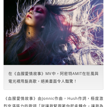
在《血腥愛情故事》MV中，阿密特AMIT在狂風與
電光裡甩髮高歌，絕美畫面令人豔驚！
《血腥愛情故事》由Jonnic作曲，Hush作詞，極度激
烈充滿張力的歌詞「就讓我緊跟著你起承轉合，讓我為