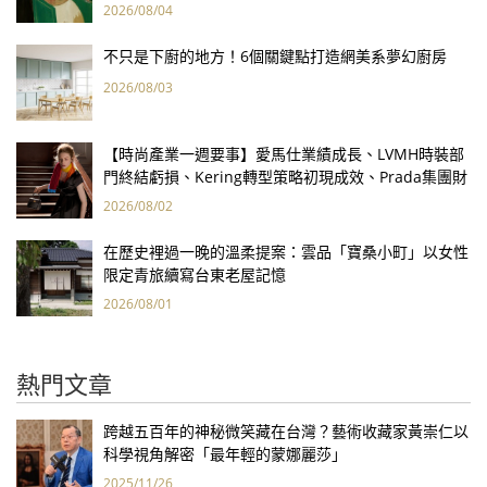
2026/08/04
不只是下廚的地方！6個關鍵點打造網美系夢幻廚房
2026/08/03
【時尚產業一週要事】愛馬仕業績成長、LVMH時裝部
門終結虧損、Kering轉型策略初現成效、Prada集團財
報亮眼
2026/08/02
在歷史裡過一晚的溫柔提案：雲品「寶桑小町」以女性
限定青旅續寫台東老屋記憶
2026/08/01
熱門文章
跨越五百年的神秘微笑藏在台灣？藝術收藏家黃崇仁以
科學視角解密「最年輕的蒙娜麗莎」
2025/11/26