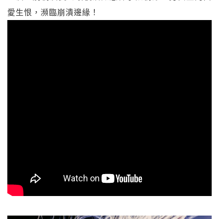
愛生恨，瀕臨崩潰邊緣！