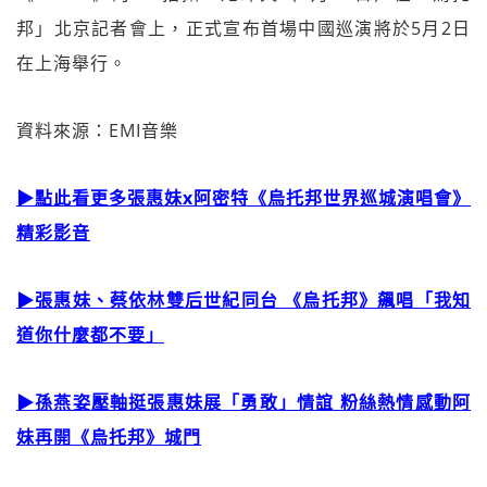
邦」北京記者會上，正式宣布首場中國巡演將於5月2日
在上海舉行。
資料來源：EMI音樂
▶點此看更多張惠妹x阿密特《烏托邦世界巡城演唱會》
精彩影音
▶張惠妹、蔡
依林雙后世紀同台 《烏托邦》飆唱「我知
道你什麼都不要」
▶孫燕姿壓軸挺張惠妹展「勇敢」情誼 粉絲熱情感動阿
妹再開《烏托邦》城門