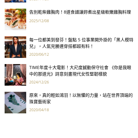
告別乾柴雞胸肉！8道食譜讓妳煮出星級軟嫩雞胸料理
2025/12/08
每一位都美到發芬！盤點 5 位事業開外掛的「黑人模特
兒」，人氣完勝連穿搭都超有料！
2020/06/12
TIME年度十大電影！大尺度撼動保守社會 《你是我眼
中的那道光》詩意刻畫現代女性堅韌樣貌
2024/12/26
原來，真的輕如鴻羽！以無懼的力量，站在世界頂端的
珠寶藝術家
2020/04/18