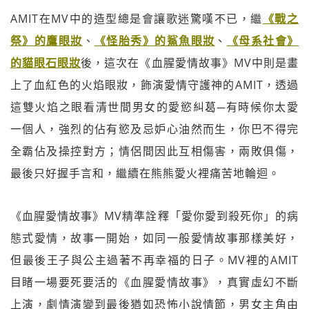
AMIT在MV中的造型總是會讓歌迷驚嘆不已，繼
《戰之
祭》的鷹眼妝
、
《怪胎秀》的鯊魚眼妝
、
《母系社會》
的貓眼石眼妝
後，這次在《血腥愛情故事》MV中則是畫
上了血紅色的火焰眼妝，飾演愛情守護神的AMIT，透過
這雙火焰之眼看清世間男女的愛慾糾葛─有時候你太愛
一個人，強烈的佔有慾及忌妒心油然而生，你巴不得完
全霸佔及操控對方；情侶間因此互相傷害，兩敗俱傷，
最後只好握手言和，繼續在熊熊愛火裡痛苦地輪迴。
《血腥愛情故事》MV精準詮釋「愛你愛到殺死你」的病
態式愛情，故事一開始，如同一般愛情故事那樣美好，
但最後王子與公主過著不再幸福的日子。MV裡的AMIT
目睹一場要死要活的《血腥愛情故事》，真實虛幻不斷
上演，劇情演變到最後猶如恐怖小說情節，男女主角由