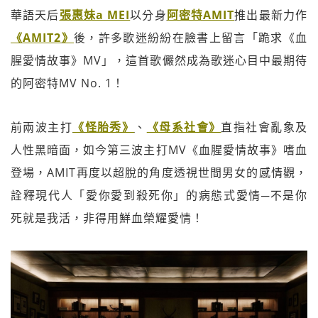
華語天后
張惠妹a MEI
以分身
阿密特
AMIT
推出最新力作
《
AMIT2
》
後，許多歌迷紛紛在臉書上留言「跪求《血
腥愛情故事》MV」，這首歌儼然成為歌迷心目中最期待
的阿密特MV No. 1！
前兩波主打
《
怪胎秀》
、
《母系社會》
直指社會亂象及
人性黑暗面，如今第三波主打MV《血腥愛情故事》嗜血
登場，AMIT再度以超脫的角度透視世間男女的感情觀，
詮釋現代人「愛你愛到殺死你」的病態式愛情─不是你
死就是我活，非得用鮮血榮耀愛情！