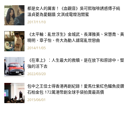
都是女人的厲害！《血觀音》吳可熙咖啡誘惑傅子純
溫貞菱為愛翻牆 文淇成電燈泡閨蜜
2017/11/10
《太平輪：亂世浮生》金城武、長澤雅美、宋慧喬、黃
曉明、章子怡、佟大為動人譜寫亂世戀曲
2014/11/05
《在車上》：人生最大的救贖，是在放下和原諒中，堅
強的活下去
2022/03/20
包中之王佳士得香港再創紀錄！愛馬仕紫紅色鱷魚皮鑽
石柏金包 172萬港幣創全球手袋拍賣最高價
2015/06/01