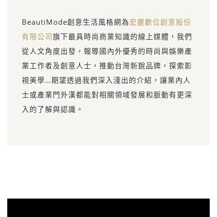
BeautiMode創意生活風格網為
宏麗數位創意股份
有限公司
旗下最具時尚商業知識的線上媒體，我們
從人文角度出發，報導國內外優秀的時尚與娛樂產
業工作者及創意人士，推動台灣新銳品牌，探索影
視美學…期望透過我們深入淺出的介紹，讓業內人
士或產業門外漢都能對相關領域發展和脈動有更深
入的了解與認識。