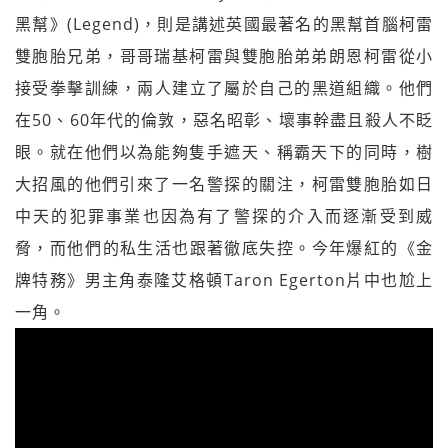
黑幫》(Legend)，則是講述英國最著名的黑幫首腦柯雷
雙胞胎兄弟，哥哥瑞基柯雷與雙胞胎弟弟朗恩柯雷從小
接受拳擊訓­練，兩人建立了屬於自己的黑道組織。他們
在50、60年代的倫敦，惡名昭彰、壞事幹盡­且殺人不眨
眼。就在他們以為能夠隻手遮天、稱霸天下的同時，樹
大招風的他們引來了一名­警探的關注，柯雷雙胞胎如日
中天的犯罪事業也因為有了警探的介入而逐漸受到威
脅，而他­們的私生活也跟著徹底失控。今年爆紅的《金
牌特務》男主角泰隆艾格頓Taron Egerton片中也尬上
一角。