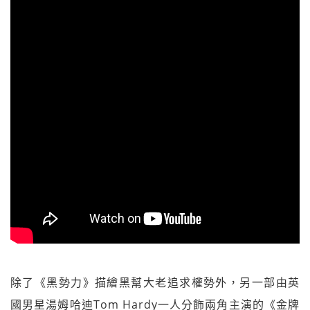
除了《黑勢力》描繪黑幫大老追求權勢外，另一部由英
國男星湯姆哈迪Tom Hardy一人分飾兩角主演的《金牌