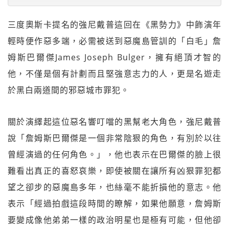
三度奧斯卡提名的強尼戴普這回在《黑勢力》中飾演年
輕時便作惡多端，必需被送到惡魔島管訓的「白毛」詹
姆斯巴爾傑James Joseph Bulger，擁有絕頂才智的
他，不僅是個有計劃而且堅強意志力的人，更是名遊走
於黑白兩道間的邪惡城市罪犯。
關於演繹起這位惡名響叮噹的黑幫老大角色，強尼戴普
說「詹姆斯巴爾傑是一個非常陰狠的角色，有別於以往
曾經演過的任何角色。」，他也表示在巴爾傑的臉上很
難看出真正的喜怒哀樂，即使被關在讓所有凶狠罪犯都
望之卻步的惡魔島多年，也絲毫不能折損他的意志。他
表示「經過拍戲這段時間的瞭解，如果他願意，詹姆斯
要變成像他弟弟一樣的政治明星也是極有可能，但他卻