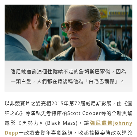
強尼戴普飾演個性陰晴不定的詹姆斯巴爾傑，因為
一頭白髮，人們都在背後稱他為「白毛巴爾傑」。
以非競賽片之姿亮相2015年第72屆威尼斯影展，由《瘋
狂之心》導演執史考特庫柏Scott Cooper導的全新黑幫
電影《黑勢力》(Black Mass)，讓
強尼戴普Johnny
Depp
一改過去幾年喜劇路線，收起搞怪姿態改以逞兇