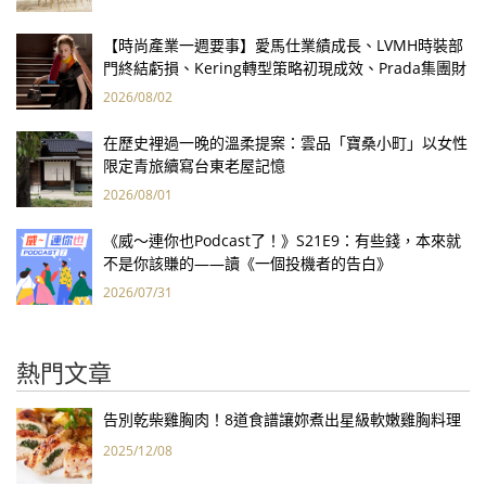
【時尚產業一週要事】愛馬仕業績成長、LVMH時裝部
門終結虧損、Kering轉型策略初現成效、Prada集團財
報亮眼
2026/08/02
在歷史裡過一晚的溫柔提案：雲品「寶桑小町」以女性
限定青旅續寫台東老屋記憶
2026/08/01
《威～連你也Podcast了！》S21E9：有些錢，本來就
不是你該賺的——讀《一個投機者的告白》
2026/07/31
熱門文章
告別乾柴雞胸肉！8道食譜讓妳煮出星級軟嫩雞胸料理
2025/12/08