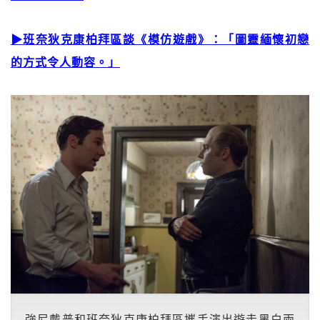
▶班奈狄克康柏拜區談《模仿遊戲》：「圖靈緬懷初戀
的方式令人動容。」
強尼戴普和班奈狄克康柏拜區攜手演出遊走黑白兩