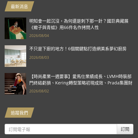
最新消息
明知會一起沉沒，為何還是刺下那一針？國巨典藏展
《蠍子與青蛙》用66件名作拷問人性
2026/08/04
不只是下廚的地方！6個關鍵點打造網美系夢幻廚房
2026/08/03
【時尚產業一週要事】愛馬仕業績成長、LVMH時裝部
門終結虧損、Kering轉型策略初現成效、Prada集團財
報亮眼
2026/08/02
追蹤我們
訂閱