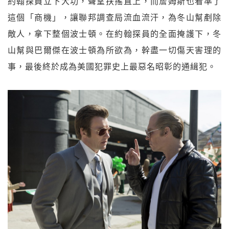
約翰探員立下大功，聲望扶搖直上，而詹姆斯也看準了
這個「商機」，讓聯邦調查局流血流汗，為冬山幫剷除
敵人，拿下整個波士頓。在約翰探員的全面掩護下，冬
山幫與巴爾傑在波士頓為所欲為，幹盡一切傷天害理的
事，最後終於成為美國犯罪史上最惡名昭彰的通緝犯。