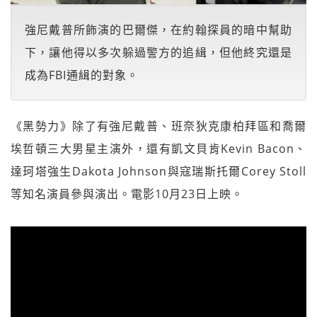
強尼戴普所飾演的巴爾傑，在約翰探員的暗中幫助
下，讓他得以多次躲過警方的追緝，但他終究還是
成為FBI通緝的對象。
《黑勢力》除了有強尼戴普、班奈狄克康柏拜區和喬爾
埃哲頓三大男星主演外，還有凱文貝肯Kevin Bacon、
達珂塔強生Dakota Johnson與寇瑞斯托爾Corey Stoll
等知名演員參與演出。電影10月23日上映。