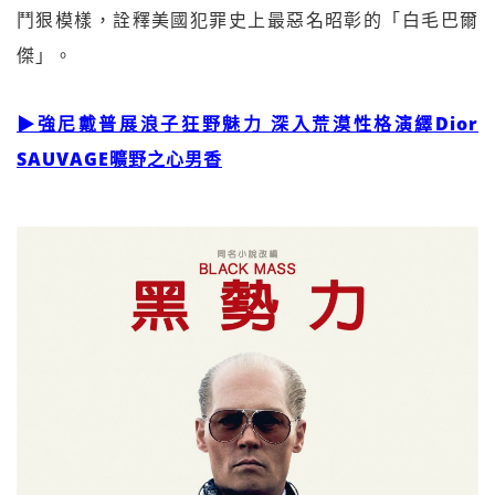
鬥狠模樣，詮釋美國犯罪史上最惡名昭彰的「白毛巴爾
傑」。
▶強尼戴普展浪子狂野魅力 深入荒漠性格演繹Dior
SAUVAGE曠野之心男香