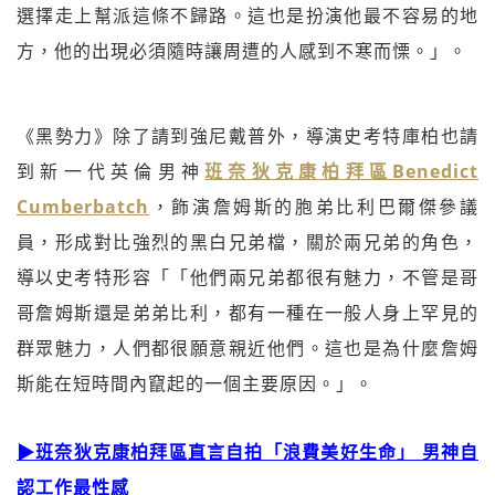
選擇走上幫派這條不歸路。這也是扮演他最不容易的地
方，他的出現必須隨時讓周遭的人感到不寒而慄。」。
《黑勢力》除了請到強尼戴普外，導演史考特庫柏也請
到新一代英倫男神
班奈狄克康柏拜區Benedict
Cumberbatch
，飾演詹姆斯的胞弟比利巴爾傑參議
員，形成對比強烈的黑白兄弟檔，關於兩兄弟的角色，
導以史考特形容「「他們兩兄弟都很有魅力，不管是哥
哥詹姆斯還是弟弟比利，都有一種在一般人身上罕見的
群眾魅力，人們都很願意親近他們。這也是為什麼詹姆
斯能在短時間內竄起的一個主要原因。」。
▶班奈狄克康柏拜區直言自拍「浪費美好生命」 男神自
認工作最性感