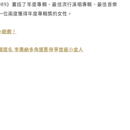
989》囊括了年度專輯、最佳流行演唱專輯、最佳音樂
一位兩度獲得年度專輯獎的女性。
小遊戲！
2項提名 李奧納多角逐影帝爭首座小金人