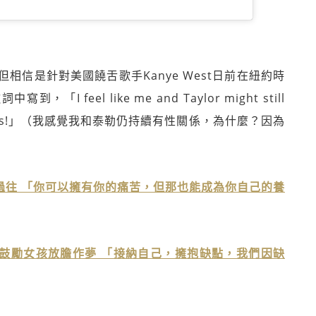
信是針對美國饒舌歌手Kanye West日前在紐約時
 feel like me and Taylor might still
tch famous!」（我感覺我和泰勒仍持續有性關係，為什麼？因為
性侵過往 「你可以擁有你的痛苦，但那也能成為你自己的養
ngne鼓勵女孩放膽作夢 「接納自己，擁抱缺點，我們因缺