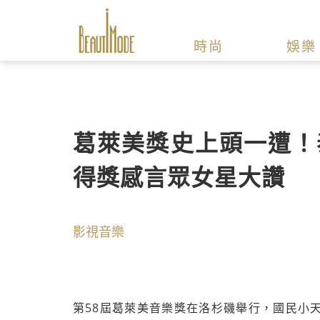
時尚
娛樂
葛萊美獎史上頭一遭！
得獎感言眾女星大讚
影視音樂
第58屆葛萊美音樂獎在洛杉磯舉行，國民小天后泰勒絲