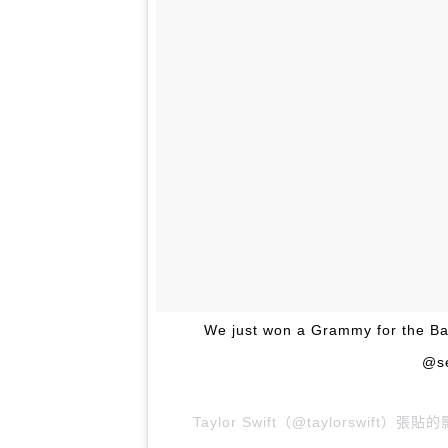
We just won a Grammy for the B
@s
Taylor Swift（@taylorswift）張