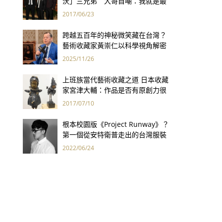
沃」三兄弟 大哥自嘲：我就是最
矮的那一個！
2017/06/23
跨越五百年的神秘微笑藏在台灣？
藝術收藏家黃崇仁以科學視角解密
「最年輕的蒙娜麗莎」
2025/11/26
上班族當代藝術收藏之道 日本收藏
家宮津大輔：作品是否有原創力很
重要
2017/07/10
根本校園版《Project Runway》？
第一個從安特衛普走出的台灣服裝
設計師
2022/06/24