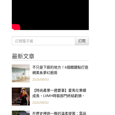
訂閱
最新文章
不只是下廚的地方！6個關鍵點打造
網美系夢幻廚房
2026/08/03
【時尚產業一週要事】愛馬仕業績
成長、LVMH時裝部門終結虧損、
Kering轉型策略初現成效、Prada
2026/08/02
集團財報亮眼
在歷史裡過一晚的溫柔提案：雲品