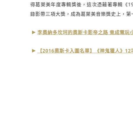
得葛萊美年度專輯獎後，這次憑藉著專輯《1
錄影帶三項大獎，成為葛萊美音樂獎史上，第
李奧納多坎坷的奧斯卡影帝之路 竟成電玩
【2016奧斯卡入圍名單】《神鬼獵人》1