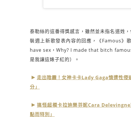
泰勒絲的這番得獎感言，雖然並未指名道姓，但相
裝週上新歌發表內容的回應，《Famous》歌詞中寫到，「I
have sex，Why? I made that bi
是我讓這婊子紅的）。
走出陰霾！女神卡卡Lady Gaga憶遭
分」
搞怪超模卡拉迪樂芬妮Cara Delevi
點而特別」