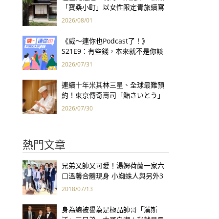
「寶桑小町」以女性限定青旅續寫
台東老屋記憶
2026/08/01
《威～連你也Podcast了！》
S21E9：有些錢，本來就不是你該
賺的——讀《一個投機者的告白》
2026/07/31
連續十年米其林三星、全球最難預
約！東京傳奇壽司「鮨さいとう」
為何破例首度來台？
2026/07/30
熱門文章
兄弟又帥又可愛！湯姆荷蘭一家六
口溫馨合體現身 小蜘蛛人與另外3
個弟弟感情超好！
2018/07/13
身為總被譽為是極品帥哥「漢斯