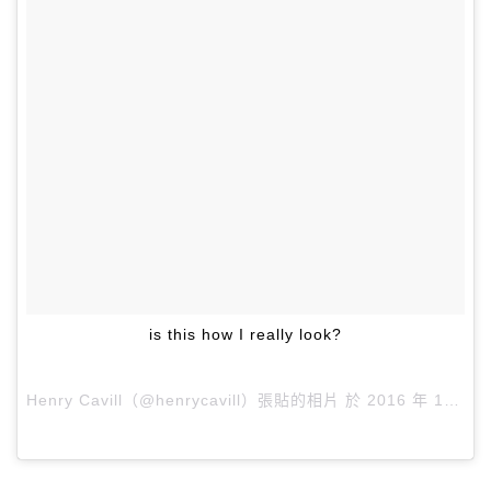
is this how I really look?
Henry Cavill（@henrycavill）張貼的相片 於
2016 年 1月 月 26 3:35下午 PST