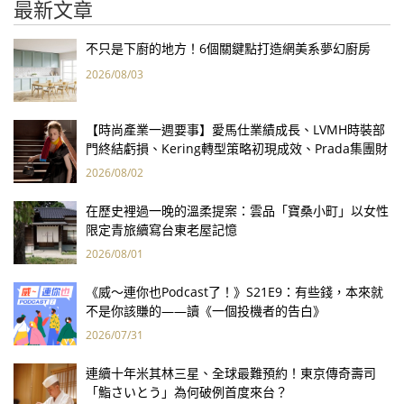
最新文章
不只是下廚的地方！6個關鍵點打造網美系夢幻廚房
2026/08/03
【時尚產業一週要事】愛馬仕業績成長、LVMH時裝部
門終結虧損、Kering轉型策略初現成效、Prada集團財
報亮眼
2026/08/02
在歷史裡過一晚的溫柔提案：雲品「寶桑小町」以女性
限定青旅續寫台東老屋記憶
2026/08/01
《威～連你也Podcast了！》S21E9：有些錢，本來就
不是你該賺的——讀《一個投機者的告白》
2026/07/31
連續十年米其林三星、全球最難預約！東京傳奇壽司
「鮨さいとう」為何破例首度來台？