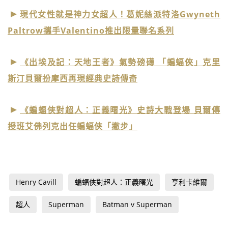
現代女性就是神力女超人！葛妮絲派特洛Gwyneth
Paltrow攜手Valentino推出限量聯名系列
《出埃及記：天地王者》氣勢磅礡 「蝙蝠俠」克里
斯汀貝爾扮摩西再現經典史詩傳奇
《蝙蝠俠對超人：正義曙光》史詩大戰登場 貝爾傳
授班艾佛列克出任蝙蝠俠「撇步」
Henry Cavill
蝙蝠俠對超人：正義曙光
亨利卡維爾
超人
Superman
Batman v Superman