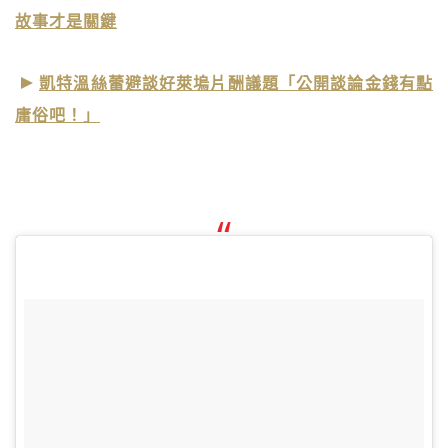
故事才是關鍵
凱特溫絲蕾避談好萊塢片酬議題「公開談論金錢有點
庸俗吧！」