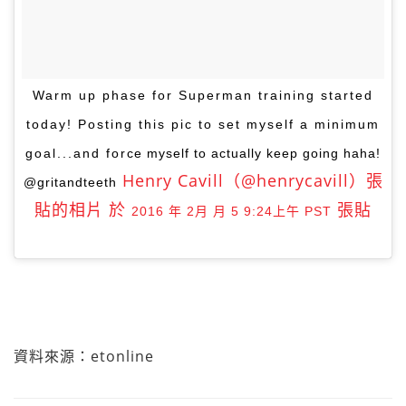
Warm up phase for Superman training started
today! Posting this pic to set myself a minimum
goal...and force myself to actually keep going haha!
Henry Cavill（@henrycavill）張
@gritandteeth
貼的相片 於
張貼
2016 年 2月 月 5 9:24上午 PST
資料來源：etonline