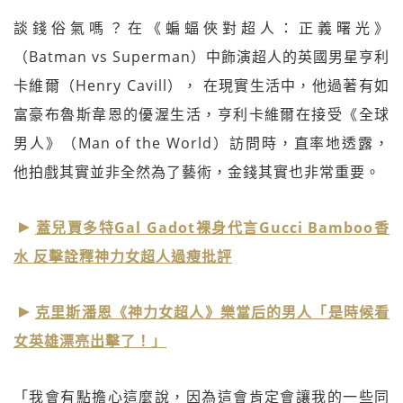
談錢俗氣嗎？在《蝙蝠俠對超人：正義曙光》
（Batman vs Superman）中飾演超人的英國男星亨利
卡維爾（Henry Cavill）， 在現實生活中，他過著有如
富豪布魯斯韋恩的優渥生活，亨利卡維爾在接受《全球
男人》（Man of the World）訪問時，直率地透露，
他拍戲其實並非全然為了藝術，金錢其實也非常重要。
蓋兒賈多特Gal Gadot裸身代言Gucci Bamboo香
水 反擊詮釋神力女超人過瘦批評
克里斯潘恩《神力女超人》樂當后的男人「是時候看
女英雄漂亮出擊了！」
「我會有點擔心這麼說，因為這會肯定會讓我的一些同