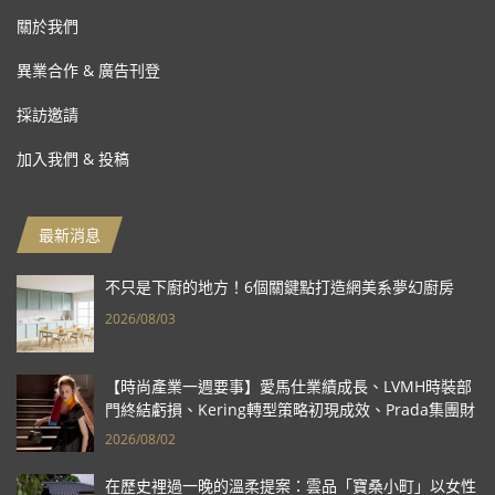
關於我們
異業合作 & 廣告刊登
採訪邀請
加入我們 & 投稿
最新消息
不只是下廚的地方！6個關鍵點打造網美系夢幻廚房
2026/08/03
【時尚產業一週要事】愛馬仕業績成長、LVMH時裝部
門終結虧損、Kering轉型策略初現成效、Prada集團財
報亮眼
2026/08/02
在歷史裡過一晚的溫柔提案：雲品「寶桑小町」以女性