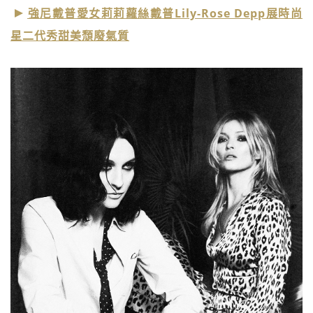
強尼戴普愛女莉莉蘿絲戴普Lily-Rose Depp展時尚
星二代秀甜美頹廢氣質