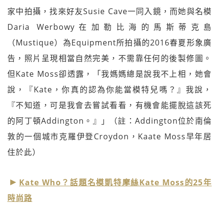
家中拍攝，找來好友Susie Cave一同入鏡，而她與名模
Daria Werbowy在加勒比海的馬斯蒂克島
（Mustique）為Equipment所拍攝的2016春夏形象廣
告，照片呈現相當自然完美，不需靠任何的後製修圖。
但Kate Moss卻透露，「我媽媽總是說我不上相，她會
說，『Kate，你真的認為你能當模特兒嗎？』我說，
『不知道，可是我會去嘗試看看，有機會能擺脫這該死
的阿丁頓Addington。』」（註：Addington位於南倫
敦的一個城市克羅伊登Croydon，Kaate Moss早年居
住於此）
Kate Who？話題名模凱特摩絲Kate Moss的25年
時尚路