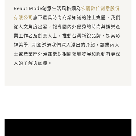
BeautiMode創意生活風格網為
宏麗數位創意股份
有限公司
旗下最具時尚商業知識的線上媒體，我們
從人文角度出發，報導國內外優秀的時尚與娛樂產
業工作者及創意人士，推動台灣新銳品牌，探索影
視美學…期望透過我們深入淺出的介紹，讓業內人
士或產業門外漢都能對相關領域發展和脈動有更深
入的了解與認識。