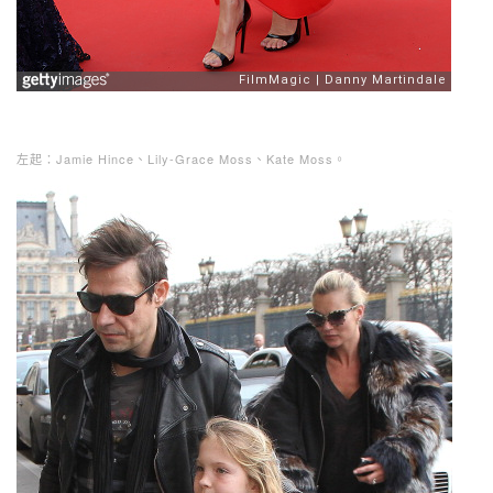
左起：Jamie Hince、Lily-Grace Moss、Kate Moss。