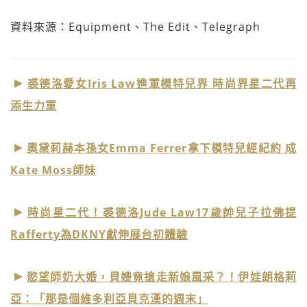
資料來源：Equipment、The Edit、Telegraph
裘德洛愛女Iris Law進軍模特兒界 時尚界星二代再
添生力軍
奧黛莉赫本孫女Emma Ferrer拿下模特兒經紀約 成
Kate Moss師妹
時尚星二代！裘德洛Jude Law17歲帥兒子拉佛提
Rafferty為DKNY獻伸展台初體驗
慾望師奶大婚，貝嫂竟搶走新娘風采？！伊娃朗格莉
亞：「那是個維多利亞貝克漢的週末」