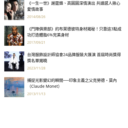
《一生一世》謝霆鋒、高圓圓深情演出 共譜感人揪心
愛情故事
2014/08/26
《鬥陣俱樂部》的布萊德彼特身材揭秘！只靠這3點成
功打造體脂6%完美身材
2017/09/21
台灣服飾設計師協會24品牌服裝大匯演 首屆時尚獎得
獎名單揭曉
2023/11/28
捕捉光影變幻的瞬間──印象主義之父克勞德‧莫內
（Claude Monet）
2013/11/13