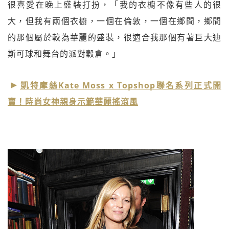
很喜愛在晚上盛裝打扮，「我的衣櫥不像有些人的很
大，但我有兩個衣櫥，一個在倫敦，一個在鄉間，鄉間
的那個屬於較為華麗的盛裝，很適合我那個有著巨大迪
斯可球和舞台的派對穀倉。」
凱特摩絲Kate Moss x Topshop聯名系列正式開
賣！時尚女神親身示範華麗搖滾風