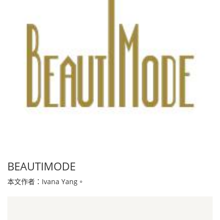
BEAUTIMODE
本文作者：Ivana Yang。