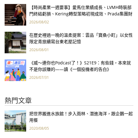
【時尚產業一週要事】愛馬仕業績成長、LVMH時裝部
門終結虧損、Kering轉型策略初現成效、Prada集團財
報亮眼
2026/08/02
在歷史裡過一晚的溫柔提案：雲品「寶桑小町」以女性
限定青旅續寫台東老屋記憶
2026/08/01
《威～連你也Podcast了！》S21E9：有些錢，本來就
不是你該賺的——讀《一個投機者的告白》
2026/07/31
熱門文章
把世界搬進水族館！步入雨林、潛進海洋，跟企鵝一起
用餐
2020/08/05