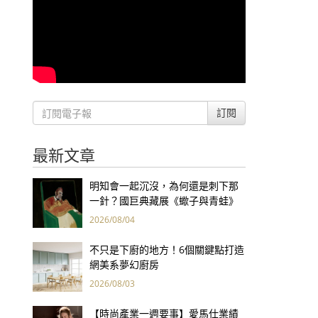
訂閱
最新文章
明知會一起沉沒，為何還是刺下那
一針？國巨典藏展《蠍子與青蛙》
用66件名作拷問人性
2026/08/04
不只是下廚的地方！6個關鍵點打造
網美系夢幻廚房
2026/08/03
【時尚產業一週要事】愛馬仕業績