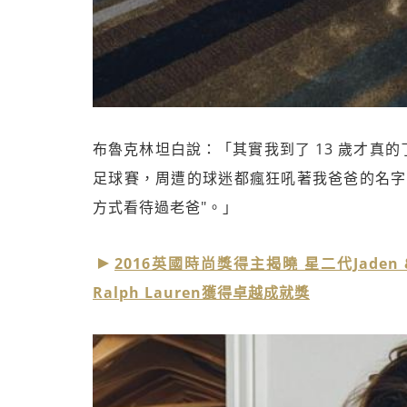
布魯克林坦白說：「其實我到了 13 歲才真
足球賽，周遭的球迷都瘋狂吼著我爸爸的名字
方式看待過老爸"。」
2016英國時尚獎得主揭曉 星二代Jaden 
Ralph Lauren獲得卓越成就獎