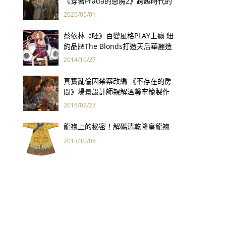
《穿著Prada的惡魔2》跨越時代的
衣櫥哲學
2026/05/01
蔡依林《呸》百變風格PLAY上癮 紐
約品牌The Blonds打造天后華麗造
型
2014/10/27
真實亂倫囚禁案改編 《不存在的房
間》場景設計師親解溫馨牢籠製作
幕後
2016/02/27
龍袍上的秘密！解碼清乾隆皇龍袍
2013/10/08