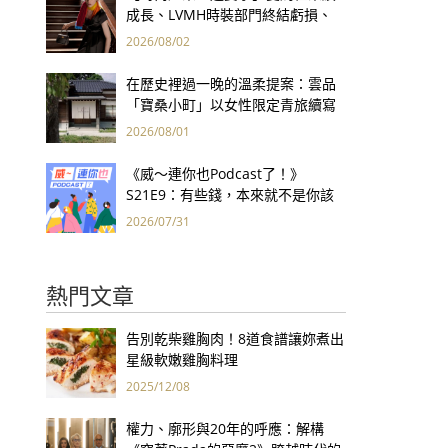
成長、LVMH時裝部門終結虧損、
Kering轉型策略初現成效、Prada
2026/08/02
集團財報亮眼
在歷史裡過一晚的溫柔提案：雲品
「寶桑小町」以女性限定青旅續寫
台東老屋記憶
2026/08/01
《威～連你也Podcast了！》
S21E9：有些錢，本來就不是你該
賺的——讀《一個投機者的告白》
2026/07/31
熱門文章
告別乾柴雞胸肉！8道食譜讓妳煮出
星級軟嫩雞胸料理
2025/12/08
權力、廓形與20年的呼應：解構