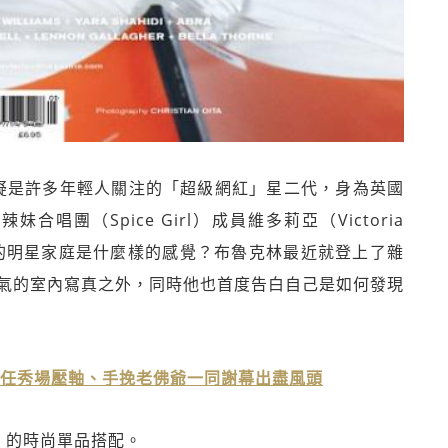
ham）無疑是許多年輕人關注的「超級網紅」星二代，身為英國
妹合唱團（Spice Girl）成員維多莉亞（Victoria
名的明星家庭是什麼樣的感覺？布魯克林最近就登上了雜
他帥氣的室內寫真之外，同時他也首度告白自己是如何發現
普擔任秀場壓軸、手挽老佛爺一同謝幕出盡風頭
I 的時尚單品搭配。