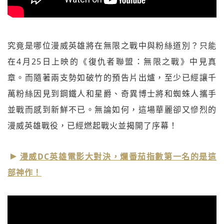
究竟是哪位漫威英雄將在無限之戰中與粉絲道別？只能
在4月25日上映的《復仇者聯盟：無限之戰》中見真
章。而隨著兩支勢如破竹的預告片出爐，至少已經讓千
萬粉絲因見到鋼鐵人和星爵、奇異博士將和蜘蛛人攜手
並戰而感到新鮮不已。無論如何，這場華麗卻又慘烈的
漫威英雄戰役，已經燃起戰火並揭開了序幕！
漫威DC英雄電影大對決，爛番茄指數第一名的是這
部神作！