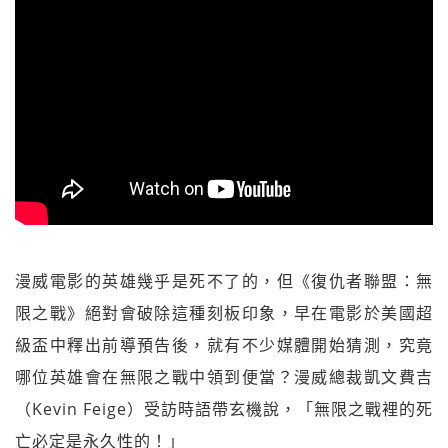
漫威電影的英雄幾乎是死不了的，但《復仇者聯盟：無
限之戰》絕對會破除這種刻板印象，早在電影於美國超
級盃中釋出前導預告後，就有不少媒體開始猜測，究竟
哪位英雄會在無限之戰中領到便當？漫威總裁凱文費吉
（Kevin Feige）受訪時語帶玄機說，「無限之戰裡的死
亡必定是永久性的！」