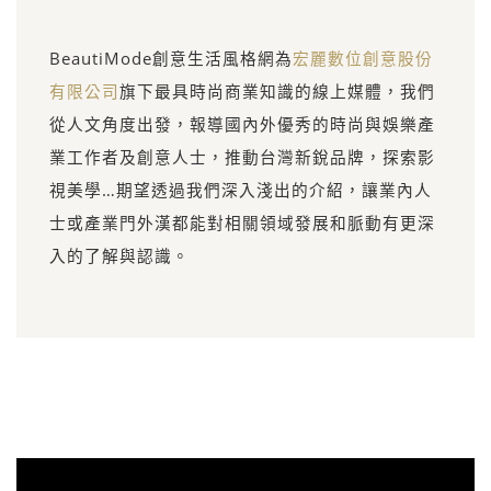
BeautiMode創意生活風格網為
宏麗數位創意股份
有限公司
旗下最具時尚商業知識的線上媒體，我們
從人文角度出發，報導國內外優秀的時尚與娛樂產
業工作者及創意人士，推動台灣新銳品牌，探索影
視美學…期望透過我們深入淺出的介紹，讓業內人
士或產業門外漢都能對相關領域發展和脈動有更深
入的了解與認識。