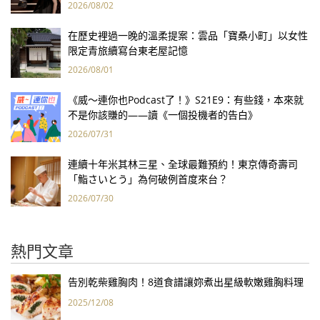
報亮眼
2026/08/02
在歷史裡過一晚的溫柔提案：雲品「寶桑小町」以女性
限定青旅續寫台東老屋記憶
2026/08/01
《威～連你也Podcast了！》S21E9：有些錢，本來就
不是你該賺的——讀《一個投機者的告白》
2026/07/31
連續十年米其林三星、全球最難預約！東京傳奇壽司
「鮨さいとう」為何破例首度來台？
2026/07/30
熱門文章
告別乾柴雞胸肉！8道食譜讓妳煮出星級軟嫩雞胸料理
2025/12/08