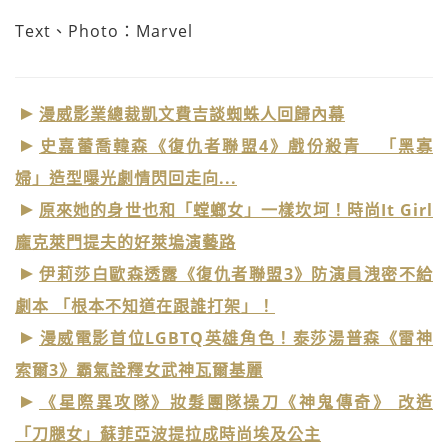
Text、Photo：Marvel
漫威影業總裁凱文費吉談蜘蛛人回歸內幕
史嘉蕾喬韓森《復仇者聯盟4》戲份殺青 「黑寡
婦」造型曝光劇情閃回走向...
原來她的身世也和「螳螂女」一樣坎坷！時尚It Girl
龐克萊門提夫的好萊塢演藝路
伊莉莎白歐森透露《復仇者聯盟3》防演員洩密不給
劇本 「根本不知道在跟誰打架」！
漫威電影首位LGBTQ英雄角色！泰莎湯普森《雷神
索爾3》霸氣詮釋女武神瓦爾基麗
《星際異攻隊》妝髮團隊操刀《神鬼傳奇》 改造
「刀腿女」蘇菲亞波提拉成時尚埃及公主