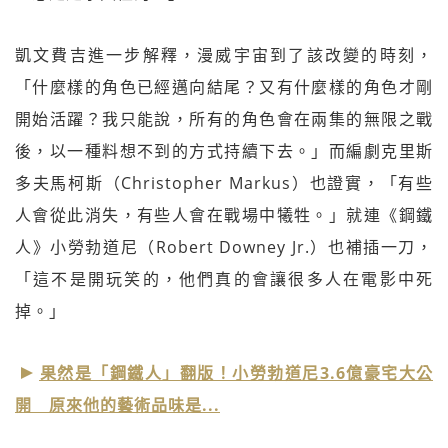
凱文費吉進一步解釋，漫威宇宙到了該改變的時刻，
「什麼樣的角色已經邁向結尾？又有什麼樣的角色才剛
開始活躍？我只能說，所有的角色會在兩集的無限之戰
後，以一種料想不到的方式持續下去。」而編劇克里斯
多夫馬柯斯（Christopher Markus）也證實，「有些
人會從此消失，有些人會在戰場中犧牲。」就連《鋼鐵
人》小勞勃道尼（Robert Downey Jr.）也補插一刀，
「這不是開玩笑的，他們真的會讓很多人在電影中死
掉。」
果然是「鋼鐵人」翻版！小勞勃道尼3.6億豪宅大公
開 原來他的藝術品味是...