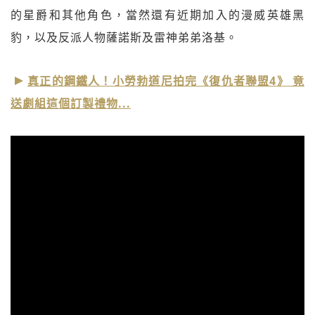
的星爵和其他角色，當然還有近期加入的漫威英雄黑
豹，以及反派人物薩諾斯及雷神弟弟洛基。
真正的鋼鐵人！小勞勃道尼拍完《復仇者聯盟4》 竟
送劇組這個訂製禮物...