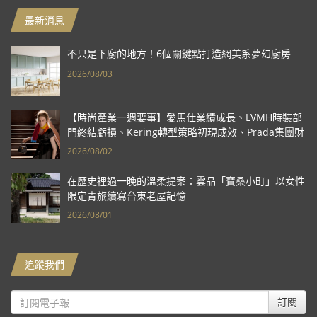
最新消息
不只是下廚的地方！6個關鍵點打造網美系夢幻廚房
2026/08/03
【時尚產業一週要事】愛馬仕業績成長、LVMH時裝部
門終結虧損、Kering轉型策略初現成效、Prada集團財
報亮眼
2026/08/02
在歷史裡過一晚的溫柔提案：雲品「寶桑小町」以女性
限定青旅續寫台東老屋記憶
2026/08/01
追蹤我們
訂閱