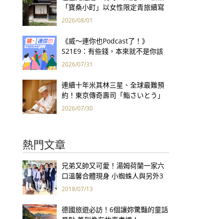
「寶桑小町」以女性限定青旅續寫
台東老屋記憶
2026/08/01
《威～連你也Podcast了！》
S21E9：有些錢，本來就不是你該
賺的——讀《一個投機者的告白》
2026/07/31
連續十年米其林三星、全球最難預
約！東京傳奇壽司「鮨さいとう」
為何破例首度來台？
2026/07/30
張貼
熱門文章
兄弟又帥又可愛！湯姆荷蘭一家六
口溫馨合體現身 小蜘蛛人與另外3
個弟弟感情超好！
2018/07/13
德國旅遊必訪！6個讓妳驚豔的童話