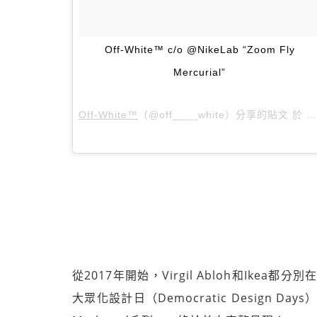
Off-White™ c/o @NikeLab “Zoom Fly
Mercurial”
Off-White™
（@off____white）分享的貼文 於
P
從2017年開始，Virgil Abloh和Ikea都分
大眾化設計日（Democratic Design Days）