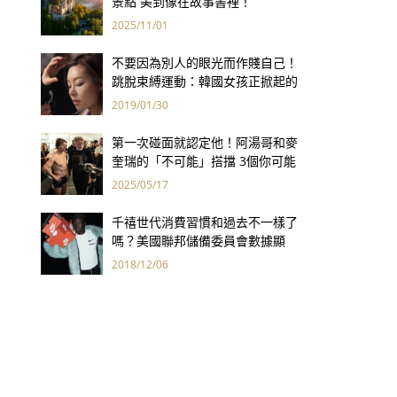
景點 美到像在故事書裡！
2025/11/01
不要因為別人的眼光而作賤自己！
跳脫束縛運動：韓國女孩正掀起的
素顏革命
2019/01/30
第一次碰面就認定他！阿湯哥和麥
奎瑞的「不可能」搭擋 3個你可能
不知道的小故事
2025/05/17
千禧世代消費習慣和過去不一樣了
嗎？美國聯邦儲備委員會數據顯
示：沒啥大不同，美國年輕人只是
2018/12/06
更窮了而已！