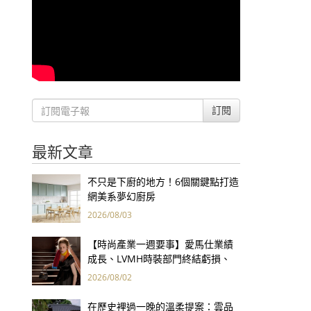
訂閱
最新文章
不只是下廚的地方！6個關鍵點打造
網美系夢幻廚房
2026/08/03
【時尚產業一週要事】愛馬仕業績
成長、LVMH時裝部門終結虧損、
Kering轉型策略初現成效、Prada
2026/08/02
集團財報亮眼
在歷史裡過一晚的溫柔提案：雲品