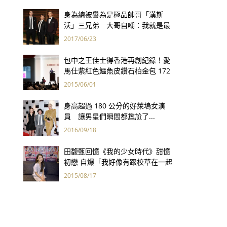
身為總被譽為是極品帥哥「漢斯
沃」三兄弟 大哥自嘲：我就是最
矮的那一個！
2017/06/23
包中之王佳士得香港再創紀錄！愛
馬仕紫紅色鱷魚皮鑽石柏金包 172
萬港幣創全球手袋拍賣最高價
2015/06/01
身高超過 180 公分的好萊塢女演
員 讓男星們瞬間都尷尬了...
2016/09/18
田馥甄回憶《我的少女時代》甜憶
初戀 自爆「我好像有跟校草在一起
過！」
2015/08/17