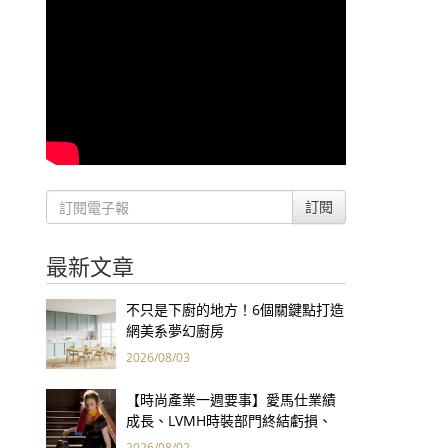
訂閱
最新文章
不只是下廚的地方！6個關鍵點打造
網美系夢幻廚房
2026/08/03
【時尚產業一週要事】愛馬仕業績
成長、LVMH時裝部門終結虧損、
Kering轉型策略初現成效、Prada
2026/08/02