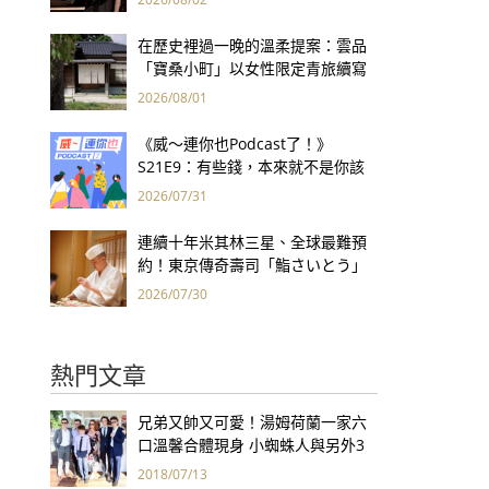
集團財報亮眼
在歷史裡過一晚的溫柔提案：雲品
「寶桑小町」以女性限定青旅續寫
台東老屋記憶
2026/08/01
《威～連你也Podcast了！》
S21E9：有些錢，本來就不是你該
賺的——讀《一個投機者的告白》
2026/07/31
連續十年米其林三星、全球最難預
約！東京傳奇壽司「鮨さいとう」
為何破例首度來台？
2026/07/30
熱門文章
兄弟又帥又可愛！湯姆荷蘭一家六
口溫馨合體現身 小蜘蛛人與另外3
個弟弟感情超好！
2018/07/13