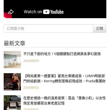
訂閱
最新文章
不只是下廚的地方！6個關鍵點打造網美系夢幻廚房
2026/08/03
【時尚產業一週要事】愛馬仕業績成長、LVMH時裝部
門終結虧損、Kering轉型策略初現成效、Prada集團財
報亮眼
2026/08/02
在歷史裡過一晚的溫柔提案：雲品「寶桑小町」以女性
限定青旅續寫台東老屋記憶
2026/08/01