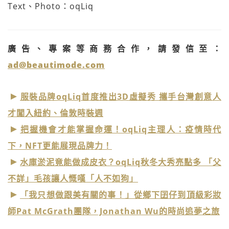
Text、Photo：oqLiq
廣告、專案等商務合作，請發信至：
ad@beautimode.com
服裝品牌oqLiq首度推出3D虛擬秀 攜手台灣創意人
才闖入紐約、倫敦時裝週
把握機會才能掌握命運！oqLiq主理人：疫情時代
下，NFT更能展現品牌力！
水庫淤泥竟能做成皮衣？oqLiq秋冬大秀亮點多 「父
不詳」毛孩讓人慨嘆「人不如狗」
「我只想做跟美有關的事！」從鄉下囝仔到頂級彩妝
師Pat McGrath團隊，Jonathan Wu的時尚追夢之旅