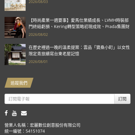
2026/08/03
【時尚產業一週要事】愛馬仕業績成長、LVMH時裝部
門終結虧損、Kering轉型策略初現成效、Prada集團財
報亮眼
2026/08/02
在歷史裡過一晚的溫柔提案：雲品「寶桑小町」以女性
限定青旅續寫台東老屋記憶
2026/08/01
追蹤我們
訂閱
營業人名稱：宏麗數位創意股份有限公司
統一編號：54151074