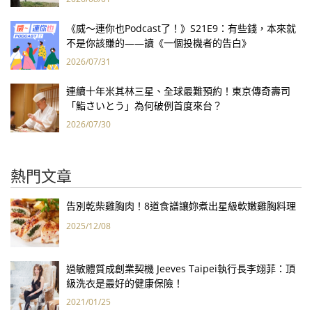
《威～連你也Podcast了！》S21E9：有些錢，本來就
不是你該賺的——讀《一個投機者的告白》
2026/07/31
連續十年米其林三星、全球最難預約！東京傳奇壽司
「鮨さいとう」為何破例首度來台？
2026/07/30
熱門文章
告別乾柴雞胸肉！8道食譜讓妳煮出星級軟嫩雞胸料理
2025/12/08
過敏體質成創業契機 Jeeves Taipei執行長李翊菲：頂
級洗衣是最好的健康保險！
2021/01/25