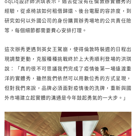
oqLiq設計師洪琪表示，過去從沒有在倫敦辦實體秀的
經驗，從桌椅該如何租借歸還、後台電壓的容許度，到
研究如何以外國公司的身份購買辦秀場地的公共責任險
等，每個細節都需要費心安排打理。
這次辦秀更遇到英女王駕崩，使得倫敦時裝週的日程出
現調整更動，克服種種挑戰終於上大秀順利登場的洪琪
說：「真的很不可思議我們完成了疫情後第一場遠渡重
洋的實體秀，雖然我們依然可以用數位秀的方式呈現，
但對我們來說，品牌必須面對疫情後的洗牌，重新與國
外市場建立起實體的溝通是今年鼓起勇氣的一大步。」