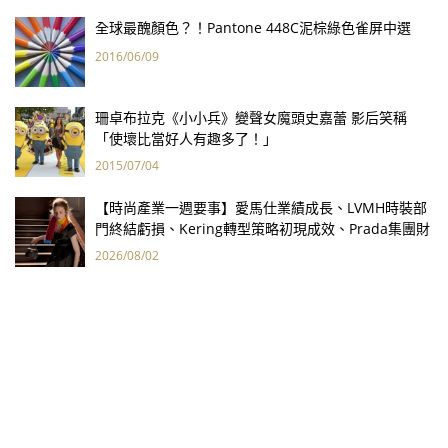
全球最醜顏色？！Pantone 448C泥棕綠色雀屏中選
2016/06/09
珊卓布拉克《小小兵》變聲女魔頭史嘉蕾 影后笑稱
「使壞比當好人有趣多了！」
2015/07/04
【時尚產業一週要事】愛馬仕業績成長、LVMH時裝部
門終結虧損、Kering轉型策略初現成效、Prada集團財
報亮眼
2026/08/02