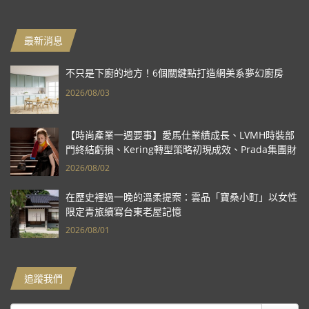
最新消息
不只是下廚的地方！6個關鍵點打造網美系夢幻廚房
2026/08/03
【時尚產業一週要事】愛馬仕業績成長、LVMH時裝部
門終結虧損、Kering轉型策略初現成效、Prada集團財
報亮眼
2026/08/02
在歷史裡過一晚的溫柔提案：雲品「寶桑小町」以女性
限定青旅續寫台東老屋記憶
2026/08/01
追蹤我們