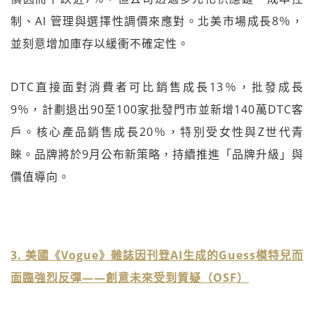
制、AI 管理與選擇性調價來應對。北美市場成長8％，
並刻意增加庫存以緩衝不確定性。
DTC直接面對消費者可比銷售成長13％，批發成長
9％，計劃退出90至100家批發門市並新增140萬DTC客
戶。核心產品銷售成長20％，特別受女性與Z世代青
睞。品牌將於9月公布新策略，持續推進「品牌升級」與
價值導向。
3. 美國《Vogue》雜誌因刊登AI生成的Guess模特兒而
面臨強烈反彈——創意未來受到質疑（OSF）