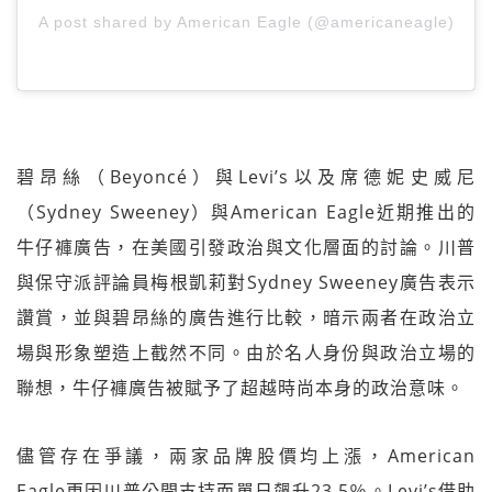
A post shared by American Eagle (@americaneagle)
碧昂絲（Beyoncé）與Levi’s以及席德妮史威尼
（Sydney Sweeney）與American Eagle近期推出的
牛仔褲廣告，在美國引發政治與文化層面的討論。川普
與保守派評論員梅根凱莉對Sydney Sweeney廣告表示
讚賞，並與碧昂絲的廣告進行比較，暗示兩者在政治立
場與形象塑造上截然不同。由於名人身份與政治立場的
聯想，牛仔褲廣告被賦予了超越時尚本身的政治意味。
儘管存在爭議，兩家品牌股價均上漲，American
Eagle更因川普公開支持而單日飆升23.5％。Levi’s借助