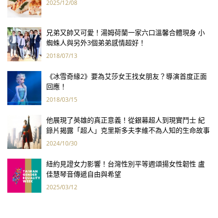
2025/12/08
兄弟又帥又可愛！湯姆荷蘭一家六口溫馨合體現身 小
蜘蛛人與另外3個弟弟感情超好！
2018/07/13
《冰雪奇緣2》要為艾莎女王找女朋友？導演首度正面
回應！
2018/03/15
他展現了英雄的真正意義！從銀幕超人到現實鬥士 紀
錄片揭露「超人」克里斯多夫李維不為人知的生命故事
2024/10/30
紐約見證女力影響！台灣性別平等週頌揚女性韌性 盧
佳慧琴音傳遞自由與希望
2025/03/12