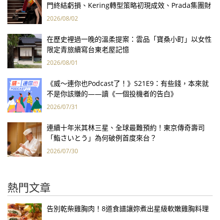
門終結虧損、Kering轉型策略初現成效、Prada集團財
報亮眼
2026/08/02
在歷史裡過一晚的溫柔提案：雲品「寶桑小町」以女性
限定青旅續寫台東老屋記憶
2026/08/01
《威～連你也Podcast了！》S21E9：有些錢，本來就
不是你該賺的——讀《一個投機者的告白》
2026/07/31
連續十年米其林三星、全球最難預約！東京傳奇壽司
「鮨さいとう」為何破例首度來台？
2026/07/30
熱門文章
告別乾柴雞胸肉！8道食譜讓妳煮出星級軟嫩雞胸料理