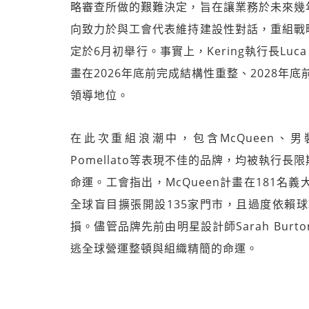
略審查所做的艱難決定，旨在讓業務於未來幾
向致力於與工會代表維持建設性對話，重組戰
定於6月初舉行。事實上，Kering執行長Luca 
畫在2026年底前完成結構性重整、2028年
領導地位。
在此次重組浪潮中，包含McQueen、男裝品牌
Pomellato等表現不佳的品牌，均被執行
命運。工會指出，McQueen計畫在181名
全球盲目擴張開設135家門市，且過度依賴
損。儘管品牌先前由明星設計師Sarah Burt
逃全球營運整頓與組織精簡的命運。