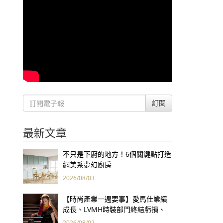
訂閱
最新文章
不只是下廚的地方！6個關鍵點打造
網美系夢幻廚房
2026/08/03
【時尚產業一週要事】愛馬仕業績
成長、LVMH時裝部門終結虧損、
Kering轉型策略初現成效、Prada
2026/08/02