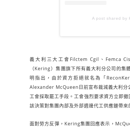
A post shared by 
義大利三大工會Filctem Cgil、Femca 
（Kering）集團旗下所有義大利分公司的
明指出，由於資方拒絕就名為「ReconK
Alexander McQueen日前宣布裁減
工會採取罷工手段。工會強烈要求資方立即撤
該決策對集團內部及外部週邊代工供應鏈帶來
面對勞方反彈，Kering集團回應表示，Mc