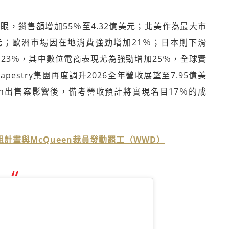
，銷售額增加55％至4.32億美元；北美作為最大市
億美元；歐洲市場因在地消費強勁增加21％；日本則下滑
長23％，其中數位電商表現尤為強勁增加25％，全球實
estry集團再度調升2026全年營收展望至7.95億美
itzman出售案影響後，備考營收預計將實現名目17％的成
」重組計畫與McQueen裁員發動罷工（WWD）