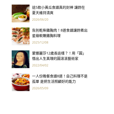
這5款小黃瓜食譜真的封神 讓妳在
夏天維持清爽
2026/06/20
告別乾柴雞胸肉！8道食譜讓妳煮出
星級軟嫩雞胸料理
2025/12/08
蒙娜麗莎12歲長這樣？！用「圓」
悟出人生真理的圓滾滾藝術家
2022/04/02
一人份晚餐食譜8道！自己料理不是
孤單 是把生活照顧好的能力
2026/05/09