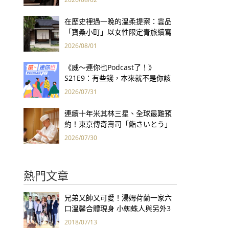
集團財報亮眼
在歷史裡過一晚的溫柔提案：雲品
「寶桑小町」以女性限定青旅續寫
台東老屋記憶
2026/08/01
《威～連你也Podcast了！》
S21E9：有些錢，本來就不是你該
賺的——讀《一個投機者的告白》
2026/07/31
連續十年米其林三星、全球最難預
約！東京傳奇壽司「鮨さいとう」
為何破例首度來台？
2026/07/30
熱門文章
兄弟又帥又可愛！湯姆荷蘭一家六
口溫馨合體現身 小蜘蛛人與另外3
個弟弟感情超好！
2018/07/13