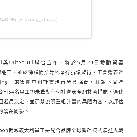
KERING (@kering_official)
Cisl與Uiltec Uil聯合宣布，將於5月20日發動開雲
集體罷工，並於佛羅倫斯等地舉行抗議遊行。工會發表聲
ering」的集團重組計畫進行勞資協商，且旗下品牌
義大利分公司54名員工卻未啟動任何社會安全網救濟措施，逼使
回裁員決定，並清楚說明重組計畫的具體內容，以評估
的潛在衝擊。
Queen裁減義大利員工是配合品牌全球營運模式演進與戰