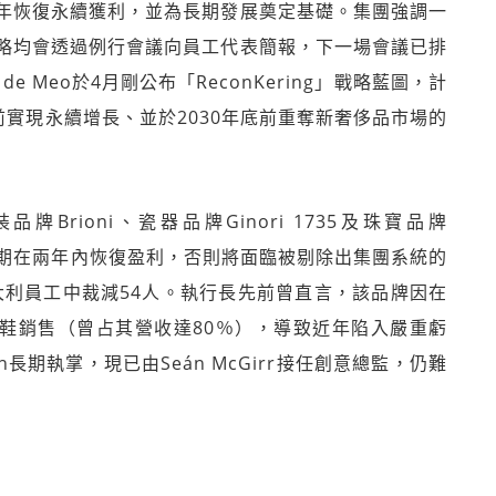
年恢復永續獲利，並為長期發展奠定基礎。集團強調一
略均會透過例行會議向員工代表簡報，下一場會議已排
de Meo於4月剛公布「ReconKering」戰略藍圖，計
底前實現永續增長、並於2030年底前重奪新奢侈品市場的
Brioni、瓷器品牌Ginori 1735及珠寶品牌
長限期在兩年內恢復盈利，否則將面臨被剔除出集團系統的
義大利員工中裁減54人。執行長先前曾直言，該品牌因在
球鞋銷售（曾占其營收達80％），導致近年陷入嚴重虧
on長期執掌，現已由Seán McGirr接任創意總監，仍難