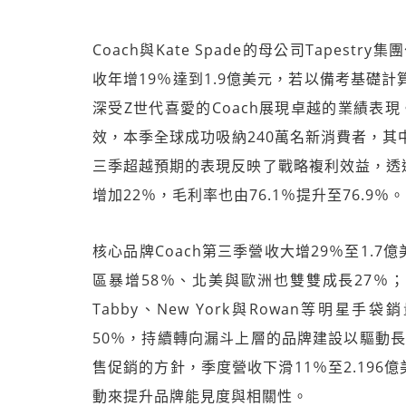
Coach與Kate Spade的母公司Tapes
收年增19％達到1.9億美元，若以備考基礎
深受Z世代喜愛的Coach展現卓越的業績表現
效，本季全球成功吸納240萬名新消費者，其中35％
三季超越預期的表現反映了戰略複利效益，透
增加22％，毛利率也由76.1％提升至76.9％。
核心品牌Coach第三季營收大增29％至1.
區暴增58％、北美與歐洲也雙雙成長27％；
Tabby、New York與Rowan等明星
50％，持續轉向漏斗上層的品牌建設以驅動長期
售促銷的方針，季度營收下滑11％至2.19
動來提升品牌能見度與相關性。