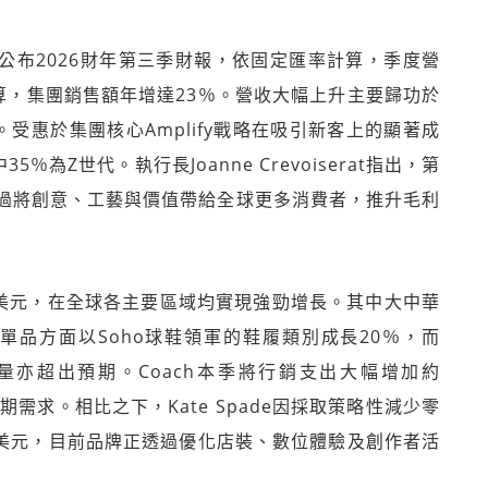
try集團公布2026財年第三季財報，依固定匯率計算，季度營
計算，集團銷售額年增達23％。營收大幅上升主要歸功於
。受惠於集團核心Amplify戰略在吸引新客上的顯著成
為Z世代。執行長Joanne Crevoiserat指出，第
過將創意、工藝與價值帶給全球更多消費者，推升毛利
7億美元，在全球各主要區域均實現強勁增長。其中大中華
單品方面以Soho球鞋領軍的鞋履類別成長20％，而
手袋銷量亦超出預期。Coach本季將行銷支出大幅增加約
需求。相比之下，Kate Spade因採取策略性減少零
6億美元，目前品牌正透過優化店裝、數位體驗及創作者活