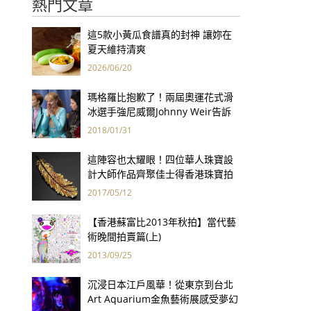
熱門文章
這5款小黃瓜食譜真的封神 讓妳在
夏天維持清爽
2026/06/20
瑪格羅比抱歉了！兩屆奧運花式滑
冰選手強尼威爾Johnny Weir告訴
你 為何不該看《老娘叫譚雅》
2018/01/31
這陣容也太耀眼！四位華人珠寶設
計大師作品齊聚佳士得香港珠寶拍
賣
2017/05/12
【香港蘇富比2013年秋拍】當代藝
術晚間拍賣篇(上)
2013/09/25
沉浸日本江戶風華！從東京到台北
Art Aquarium金魚藝術展感受夢幻