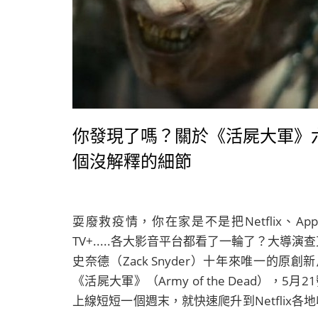
你發現了嗎？關於《活屍大軍》
個沒解釋的細節
耍廢救疫情，你在家是不是把Netflix、App
TV+.....各大影音平台都看了一輪了？大導演
史奈德（Zack Snyder）十年來唯一的原創
《活屍大軍》（Army of the Dead），5月2
上線短短一個週末，就快速爬升到Netflix各地