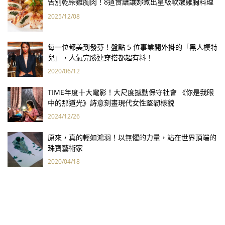
告別乾柴雞胸肉！8道食譜讓妳煮出星級軟嫩雞胸料理
2025/12/08
每一位都美到發芬！盤點 5 位事業開外掛的「黑人模特
兒」，人氣完勝連穿搭都超有料！
2020/06/12
TIME年度十大電影！大尺度撼動保守社會 《你是我眼
中的那道光》詩意刻畫現代女性堅韌樣貌
2024/12/26
原來，真的輕如鴻羽！以無懼的力量，站在世界頂端的
珠寶藝術家
2020/04/18