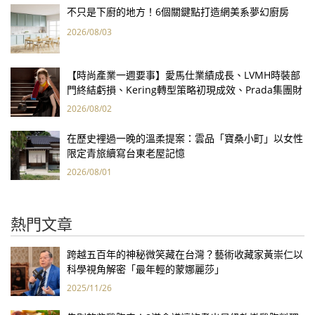
不只是下廚的地方！6個關鍵點打造網美系夢幻廚房
2026/08/03
【時尚產業一週要事】愛馬仕業績成長、LVMH時裝部
門終結虧損、Kering轉型策略初現成效、Prada集團財
報亮眼
2026/08/02
在歷史裡過一晚的溫柔提案：雲品「寶桑小町」以女性
限定青旅續寫台東老屋記憶
2026/08/01
熱門文章
跨越五百年的神秘微笑藏在台灣？藝術收藏家黃崇仁以
科學視角解密「最年輕的蒙娜麗莎」
2025/11/26