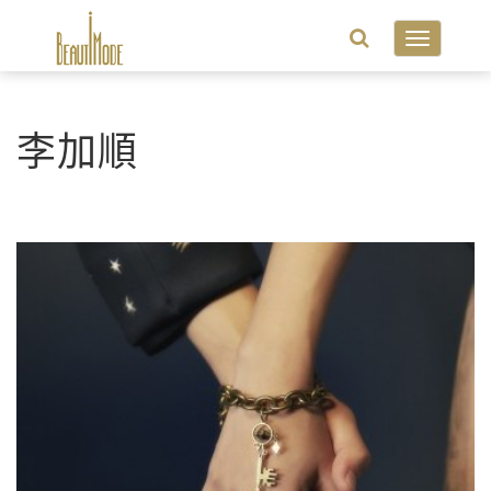
Toggle
navigatio
李加順