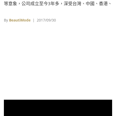
等意象，公司成立至今3年多，深受台灣、中國、香港、
新加坡等地消費者喜愛。它，就是Agaric Garden。
By
BeautiMode
| 2017/09/30