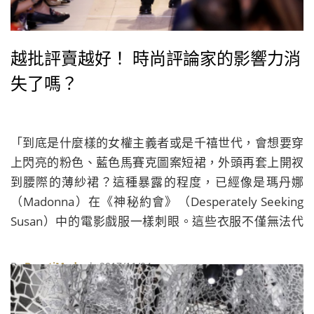
越批評賣越好！ 時尚評論家的影響力消
失了嗎？
「到底是什麼樣的女權主義者或是千禧世代，會想要穿
上閃亮的粉色、藍色馬賽克圖案短裙，外頭再套上開衩
到腰際的薄紗裙？這種暴露的程度，已經像是瑪丹娜
（Madonna）在《神秘約會》（Desperately Seeking
Susan）中的電影戲服一樣刺眼。這些衣服不僅無法代
表當代的女權主義，即使回到了1950年代也不具任何創
意。」這段見血的文字，是《紐約時報》（The New
By
BeautiMode
| 2017/11/04
York Times）時尚編輯Vanessa Friedman對於Dior
2018春夏女裝的批評。