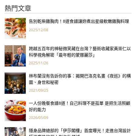
熱門文章
告別乾柴雞胸肉！8道食譜讓妳煮出星級軟嫩雞胸料理
2025/12/08
跨越五百年的神秘微笑藏在台灣？藝術收藏家黃崇仁以
科學視角解密「最年輕的蒙娜麗莎」
2025/11/26
林布蘭沒有告訴你的事：揭開巴洛克名畫《夜巡》的構
圖、身世和秘密
2021/09/25
一人份晚餐食譜8道！自己料理不是孤單 是把生活照顧
好的能力
2026/05/09
隱身品牌總部的「伊莎閣樓」首度曝光！走進台灣設計