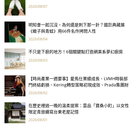
2026/08/07
明知會一起沉沒，為何還是刺下那一針？國巨典藏展
《蠍子與青蛙》用66件名作拷問人性
2026/08/04
不只是下廚的地方！6個關鍵點打造網美系夢幻廚房
2026/08/03
【時尚產業一週要事】愛馬仕業績成長、LVMH時裝部
門終結虧損、Kering轉型策略初現成效、Prada集團財
報亮眼
2026/08/02
在歷史裡過一晚的溫柔提案：雲品「寶桑小町」以女性
限定青旅續寫台東老屋記憶
2026/08/01