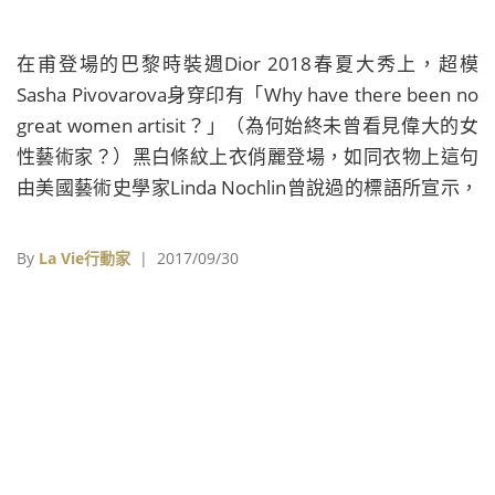
在甫登場的巴黎時裝週Dior 2018春夏大秀上，超模
Sasha Pivovarova身穿印有「Why have there been no
great women artisit？」（為何始終未曾看見偉大的女
性藝術家？）黑白條紋上衣俏麗登場，如同衣物上這句
由美國藝術史學家Linda Nochlin曾說過的標語所宣示，
現今的Dior在上任屆滿一年的創意總監Maria Grazia
Chiuri帶領下，持續擴展她那「女性主義」主張時尚版
By
La Vie行動家
| 2017/09/30
圖。