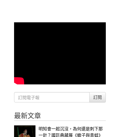
訂閱
最新文章
明知會一起沉沒，為何還是刺下那
一針？國巨典藏展《蠍子與青蛙》