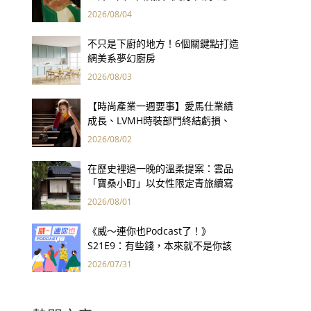
用66件名作拷問人性
2026/08/04
不只是下廚的地方！6個關鍵點打造
網美系夢幻廚房
2026/08/03
【時尚產業一週要事】愛馬仕業績
成長、LVMH時裝部門終結虧損、
Kering轉型策略初現成效、Prada
2026/08/02
集團財報亮眼
在歷史裡過一晚的溫柔提案：雲品
「寶桑小町」以女性限定青旅續寫
台東老屋記憶
2026/08/01
《威～連你也Podcast了！》
S21E9：有些錢，本來就不是你該
賺的——讀《一個投機者的告白》
2026/07/31