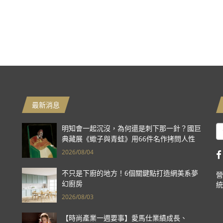
最新消息
明知會一起沉沒，為何還是刺下那一針？國巨
典藏展《蠍子與青蛙》用66件名作拷問人性
2026/08/04
不只是下廚的地方！6個關鍵點打造網美系夢
營
幻廚房
統
2026/08/03
【時尚產業一週要事】愛馬仕業績成長、