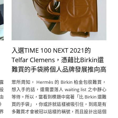
入選TIME 100 NEXT 2021的
計
Telfar Clemens，憑藉比Birkin還
難買的手袋將個人品牌發展推向高
峰！
露
眾所周知， Hermès 的 Birkin 柏金包很難買，
設
想入手的話，還需要落人 waiting list 之中靜心
由
等待。所以，當看到標題中寫著「比 Birkin 還難
a》
買的手袋」，你或許就這樣被吸引住，到底是有
尚界
多難買才會被冠以這樣的稱號，而且設計出這個