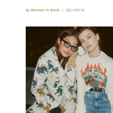
的新血
By
Women In Work
| 2021/09/18