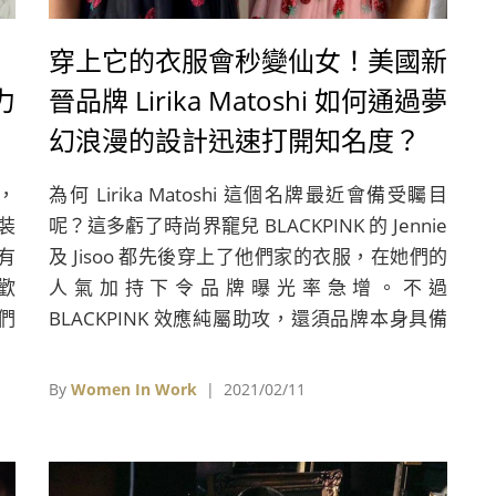
穿上它的衣服會秒變仙女！美國新
力
晉品牌 Lirika Matoshi 如何通過夢
幻浪漫的設計迅速打開知名度？
，
為何 Lirika Matoshi 這個名牌最近會備受矚目
時裝
呢？這多虧了時尚界竉兒 BLACKPINK 的 Jennie
有
及 Jisoo 都先後穿上了他們家的衣服，在她們的
歡
人氣加持下令品牌曝光率急增。不過
它們
BLACKPINK 效應純屬助攻，還須品牌本身具備
足夠的實力，才能挾持著這這股助力順勢而上
By
Women In Work
| 2021/02/11