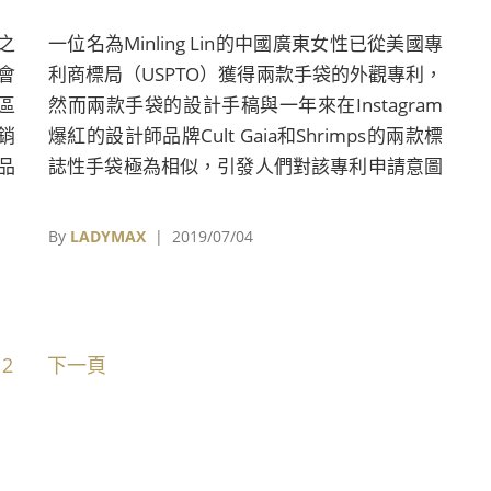
之
一位名為Minling Lin的中國廣東女性已從美國專
會
利商標局（USPTO）獲得兩款手袋的外觀專利，
區
然而兩款手袋的設計手稿與一年來在Instagram
銷
爆紅的設計師品牌Cult Gaia和Shrimps的兩款標
品
誌性手袋極為相似，引發人們對該專利申請意圖
的猜測。
By
LADYMAX
| 2019/07/04
2
下一頁