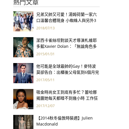
熱門文章
兄弟又帥又可愛！湯姆荷蘭一家六
口溫馨合體現身 小蜘蛛人與另外3
個弟弟感情超好！
2018/07/13
潔西卡雀絲坦對談天才導演札維耶
多藍Xavier Dolan：「無論角色多
麼邊緣化，對我來說，當他們開
2015/01/31
口，說的都是我心裡的話。」
他可能是全球最帥的Gay！麥特波
莫卻告白：出櫃後父母氣到6個月完
全不跟我說話...
2017/05/11
吸金時尚女王到底有多忙？蕾哈娜
揭露她每天都睡不到幾小時 工作狂
宛如女超人！
2017/12/07
【2014秋冬倫敦時裝週】Julien
Macdonald