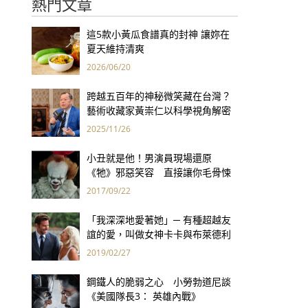
熱門文章
這5款小黃瓜食譜真的封神 讓妳在
夏天維持清爽
2026/06/20
跨越五百年的神秘微笑藏在台灣？
藝術收藏家黃崇仁以科學視角解密
「最年輕的蒙娜麗莎」
2025/11/26
小丑就是他！男演員現場還原
《牠》邪惡笑容 直接讓你毛骨悚
然！
2017/09/22
「我深深地愛著她」─ 有種超越友
誼的愛，叫做女神卡卡與布萊德利
庫柏
2019/02/27
鋼鐵人的脆弱之心 小勞勃道尼談
《美國隊長3： 英雄內戰》