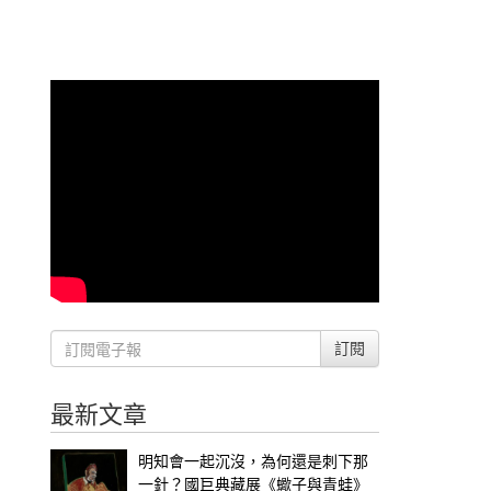
訂閱
最新文章
明知會一起沉沒，為何還是刺下那
一針？國巨典藏展《蠍子與青蛙》