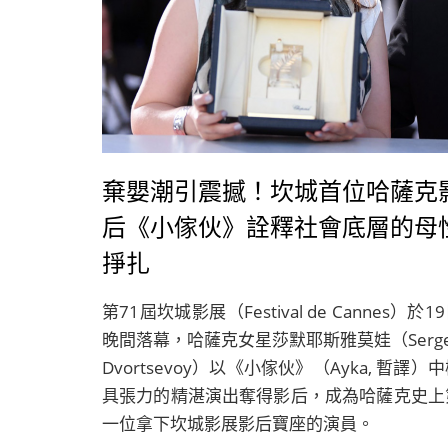
棄嬰潮引震撼！坎城首位哈薩克
后《小傢伙》詮釋社會底層的母
掙扎
第71屆坎城影展（Festival de Cannes）於1
晚間落幕，哈薩克女星莎默耶斯雅莫娃（Serge
Dvortsevoy）以《小傢伙》（Ayka, 暫譯）
具張力的精湛演出奪得影后，成為哈薩克史上
一位拿下坎城影展影后寶座的演員。