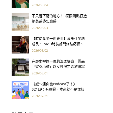
用66件名作拷問人性
2026/08/04
不只是下廚的地方！6個關鍵點打造
網美系夢幻廚房
2026/08/03
【時尚產業一週要事】愛馬仕業績
成長、LVMH時裝部門終結虧損、
Kering轉型策略初現成效、Prada
2026/08/02
集團財報亮眼
在歷史裡過一晚的溫柔提案：雲品
「寶桑小町」以女性限定青旅續寫
台東老屋記憶
2026/08/01
《威～連你也Podcast了！》
S21E9：有些錢，本來就不是你該
賺的——讀《一個投機者的告白》
2026/07/31