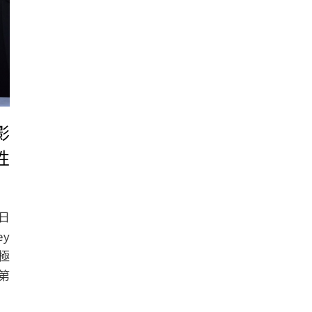
影
性
9日
y
中極
第