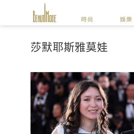
時尚
娛樂
莎默耶斯雅莫娃