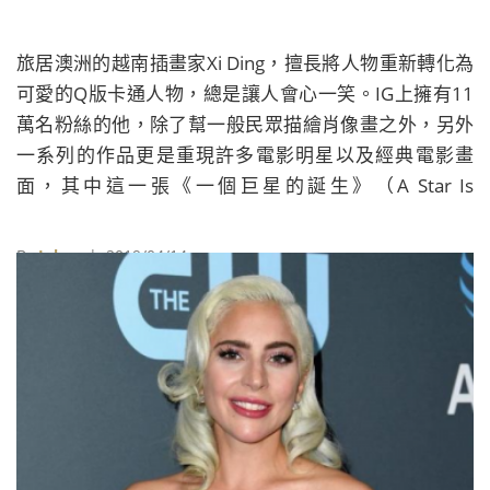
旅居澳洲的越南插畫家Xi Ding，擅長將人物重新轉化為
可愛的Q版卡通人物，總是讓人會心一笑。IG上擁有11
萬名粉絲的他，除了幫一般民眾描繪肖像畫之外，另外
一系列的作品更是重現許多電影明星以及經典電影畫
面，其中這一張《一個巨星的誕生》（A Star Is
Born），更是描繪出女神卡卡（Lady Gaga）與布萊德
利庫柏（Bradley Cooper）超恩愛的一幕，讓大家都快
By
Juksy
| 2019/04/14
融化了，趕緊來看看他還畫了哪些電影角色！