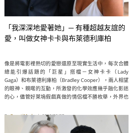
「我深深地愛著她」─ 有種超越友誼的
愛，叫做女神卡卡與布萊德利庫柏
像是將電影裡熱切的愛戀還原至現實生活中，每次合體
總能引爆話題的「巨星」搭檔－女神卡卡（Lady
Gaga）和布萊德利庫柏（Bradley Cooper），兩人相望
的眼神、親暱的互動，所激發的化學效應幾乎融化影迷
的心，儘管好萊塢假戲真做的情侶檔不勝枚舉，外界也
高度期待這對「巨星」CP能夠弄假成真，但他們從戲裡
延伸到戲外的似乎更勝於愛情，或許，有種無法定義、
By
BeautiMode
| 2019/02/27
超越了友情與愛情的情誼，就叫做女神卡卡與布萊德利
庫柏。