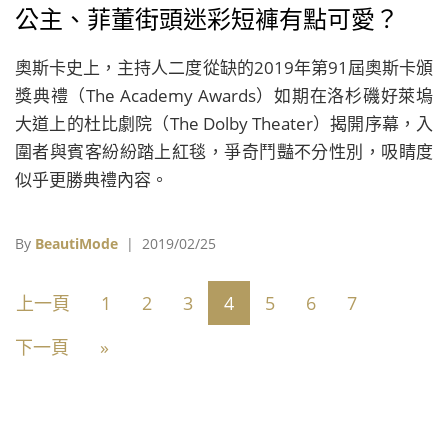
公主、菲董街頭迷彩短褲有點可愛？
奧斯卡史上，主持人二度從缺的2019年第91屆奧斯卡頒
獎典禮（The Academy Awards）如期在洛杉磯好萊塢
大道上的杜比劇院（The Dolby Theater）揭開序幕，入
圍者與賓客紛紛踏上紅毯，爭奇鬥豔不分性別，吸睛度
似乎更勝典禮內容。
By
BeautiMode
| 2019/02/25
上一頁
1
2
3
4
5
6
7
下一頁
»