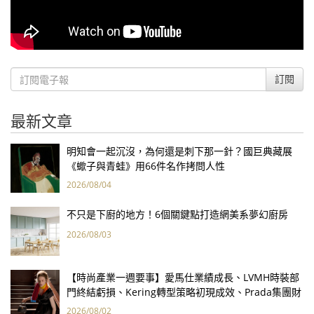
訂閱
最新文章
明知會一起沉沒，為何還是刺下那一針？國巨典藏展
《蠍子與青蛙》用66件名作拷問人性
2026/08/04
不只是下廚的地方！6個關鍵點打造網美系夢幻廚房
2026/08/03
【時尚產業一週要事】愛馬仕業績成長、LVMH時裝部
門終結虧損、Kering轉型策略初現成效、Prada集團財
報亮眼
2026/08/02