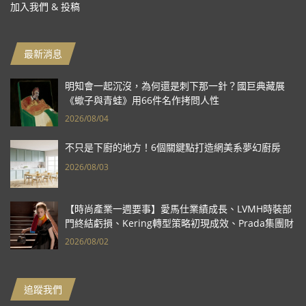
加入我們 & 投稿
最新消息
明知會一起沉沒，為何還是刺下那一針？國巨典藏展
《蠍子與青蛙》用66件名作拷問人性
2026/08/04
不只是下廚的地方！6個關鍵點打造網美系夢幻廚房
2026/08/03
【時尚產業一週要事】愛馬仕業績成長、LVMH時裝部
門終結虧損、Kering轉型策略初現成效、Prada集團財
報亮眼
2026/08/02
追蹤我們