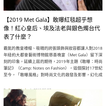
【2019 Met Gala】敢曝紅毯超乎想
像！紅心皇后、埃及法老與銀色燭台代
表了什麼？
霸氣的教皇禮帽、吸睛的誇張頭飾與妝容都讓人對2018
年紐約大都會藝術博物館慈善晚宴（Met Gala）留下深
刻的印象，延續上屆的期待，2019年主題《敢曝：時尚
筆記》（Camp: Notes on Fashion），這個探討17世紀
至今，「敢曝風格」對時尚文化的啟發及影響，幻化成
紅毯造型也能以浮誇、雌雄同體、諷刺及特定的喜愛共4
個面向來理解，套用在本屆名人造型背後的各種意義剛
By
BeautiMode
| 2019/05/07
剛好。