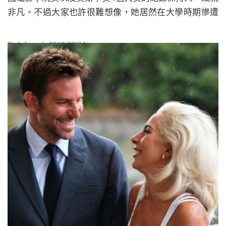
非凡。不過大家也許很難想像，她居然在大學時期慘遭
霸凌，如今隨著她創下演藝事業高峰，往事雖再被提
起，卻也成功打臉當時所有不看好並且霸凌她的人。
By
Juksy
| 2019/03/11