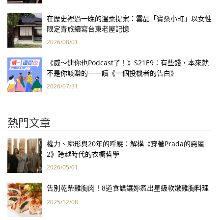
在歷史裡過一晚的溫柔提案：雲品「寶桑小町」以女性
限定青旅續寫台東老屋記憶
2026/08/01
《威～連你也Podcast了！》S21E9：有些錢，本來就
不是你該賺的——讀《一個投機者的告白》
2026/07/31
熱門文章
權力、廓形與20年的呼應：解構《穿著Prada的惡魔
2》跨越時代的衣櫥哲學
2026/05/01
告別乾柴雞胸肉！8道食譜讓妳煮出星級軟嫩雞胸料理
2025/12/08