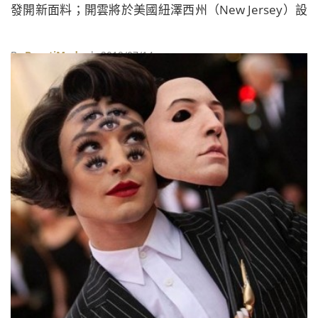
發開新面料；開雲將於美國紐澤西州（New Jersey）設
立頂尖營運中心；女神卡卡（Lady Gaga）的彩妝品牌
Haus Laboratories將於亞馬遜（Amazon）上架。
By
BeautiMode
| 2019/07/14