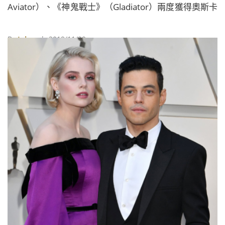
Aviator）、《神鬼戰士》（Gladiator）兩度獲得奧斯卡
金獎的編劇John Logan來編寫劇本，講述麥克傑克森傳
奇又充滿爭議的一生。
By
Juksy
| 2019/11/29