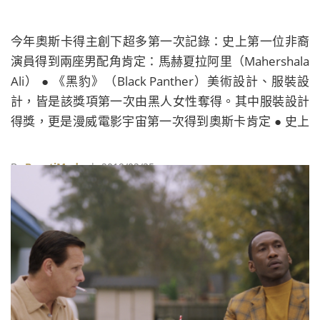
今年奧斯卡得主創下超多第一次記錄：史上第一位非裔
演員得到兩座男配角肯定：馬赫夏拉阿里（Mahershala
Ali） ● 《黑豹》（Black Panther）美術設計、服裝設
計，皆是該獎項第一次由黑人女性奪得。其中服裝設計
得獎，更是漫威電影宇宙第一次得到奧斯卡肯定 ● 史上
第三位非裔女演員同時獲得奧斯卡和艾美獎：最佳女配
角蕾吉娜金恩（ ReginaKing） ● 《蜘蛛人：新宇宙》（
By
BeautiMode
| 2019/02/25
Spider-Man: Into The Spider-Verse）是索尼影業第一
次奪得奧斯卡最佳動畫（以往幾乎都是迪士尼或皮克斯
的天下）...