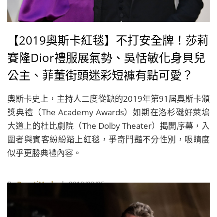
【2019奧斯卡紅毯】不打安全牌！莎莉
賽隆Dior禮服展氣勢、吳恬敏化身貝兒
公主、菲董街頭迷彩短褲有點可愛？
奧斯卡史上，主持人二度從缺的2019年第91屆奧斯卡頒
獎典禮（The Academy Awards）如期在洛杉磯好萊塢
大道上的杜比劇院（The Dolby Theater）揭開序幕，入
圍者與賓客紛紛踏上紅毯，爭奇鬥豔不分性別，吸睛度
似乎更勝典禮內容。
By
BeautiMode
| 2019/02/25