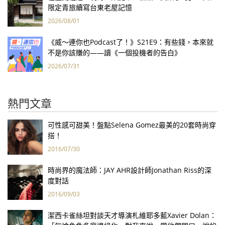
限定青旅續寫台東老屋記憶
2026/08/01
《威～連你也Podcast了！》S21E9：有些錢，本來就
不是你該賺的——讀《一個投機者的告白》
2026/07/31
熱門文章
可性感可甜美！盤點Selena Gomez最美的20套時尚穿
搭！
2016/07/30
時尚界的魔法師：JAY AHR設計師Jonathan Riss的深
度對話
2016/09/03
潔西卡雀絲坦對談天才導演札維耶多藍Xavier Dolan：