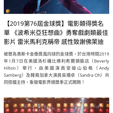
【2019第76屆金球獎】電影類得獎名
單 《波希米亞狂想曲》勇奪戲劇類最佳
影片 雷米馬利克稱帝 感性致謝佛萊迪
墨裘瑞
被譽為奧斯卡金像獎風向球的金球獎，於台灣時間2019
年1月7日在美國洛杉磯比佛利希爾頓飯店（Beverly
Hilton）舉行，由美國演員安迪山伯格（Andy
Samberg）及韓裔加拿大演員吳珊卓（Sandra Oh）共
同搭檔主持，象徵電影界頒獎季正式開跑！
By
BeautiMode
| 2019/01/07