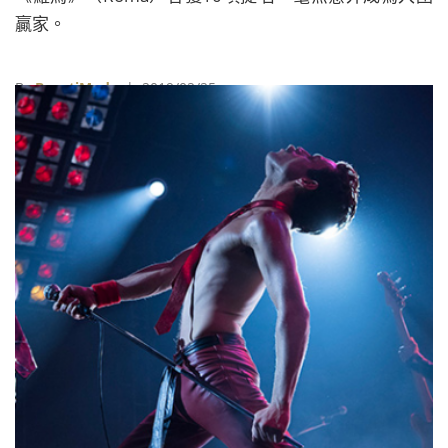
贏家。
By
BeautiMode
| 2019/02/25