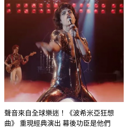
聲音來自全球樂迷！《波希米亞狂想
曲》 重現經典演出 幕後功臣是他們