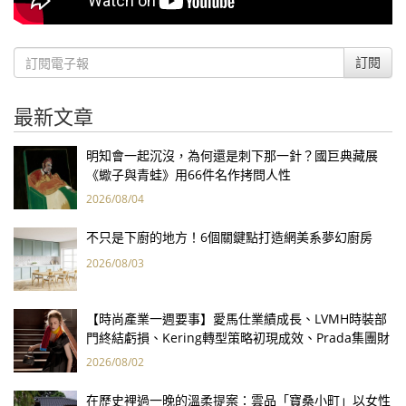
訂閱
最新文章
明知會一起沉沒，為何還是刺下那一針？國巨典藏展
《蠍子與青蛙》用66件名作拷問人性
2026/08/04
不只是下廚的地方！6個關鍵點打造網美系夢幻廚房
2026/08/03
【時尚產業一週要事】愛馬仕業績成長、LVMH時裝部
門終結虧損、Kering轉型策略初現成效、Prada集團財
報亮眼
2026/08/02
在歷史裡過一晚的溫柔提案：雲品「寶桑小町」以女性