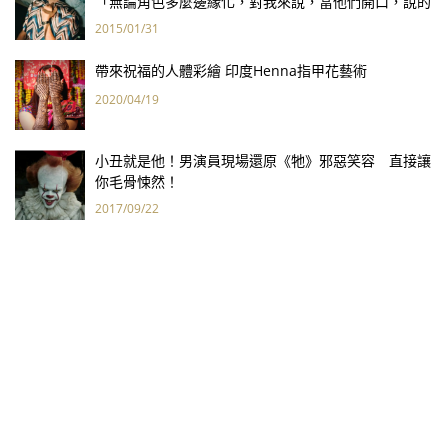
「無論角色多麼邊緣化，對我來說，當他們開口，說的
都是我心裡的話。」
2015/01/31
帶來祝福的人體彩繪 印度Henna指甲花藝術
2020/04/19
小丑就是他！男演員現場還原《牠》邪惡笑容 直接讓
你毛骨悚然！
2017/09/22