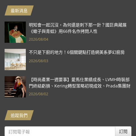
最新消息
明知會一起沉沒，為何還是刺下那一針？國巨典藏展
《蠍子與青蛙》用66件名作拷問人性
2026/08/04
不只是下廚的地方！6個關鍵點打造網美系夢幻廚房
2026/08/03
【時尚產業一週要事】愛馬仕業績成長、LVMH時裝部
門終結虧損、Kering轉型策略初現成效、Prada集團財
報亮眼
2026/08/02
追蹤我們
訂閱