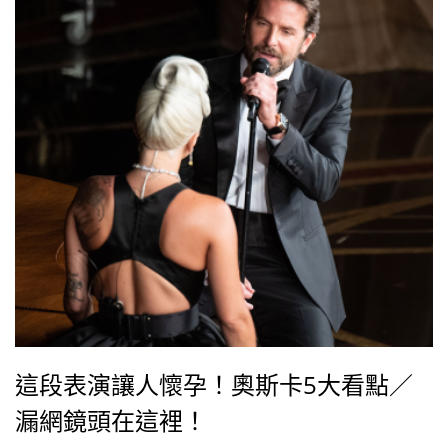
這段表演讓人懷孕！奧斯卡5大看點／
漏網鏡頭在這裡！