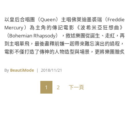
以皇后合唱團（Queen）主唱佛萊迪墨裘瑞（Freddie
Mercury）為主角的傳記電影《波希米亞狂想曲》
（Bohemian Rhapsody），敘述樂團從誕生、走紅，再
到主唱單飛，最後盡釋前嫌一起帶來難忘演出的過程，
電影不僅打造了傳神的人物造型與場景，更將樂團膾炙
人口的單曲融入劇情之中，是全球樂迷引頸期盼的年度
大片。
By
BeautiMode
| 2018/11/21
1
2
下一頁