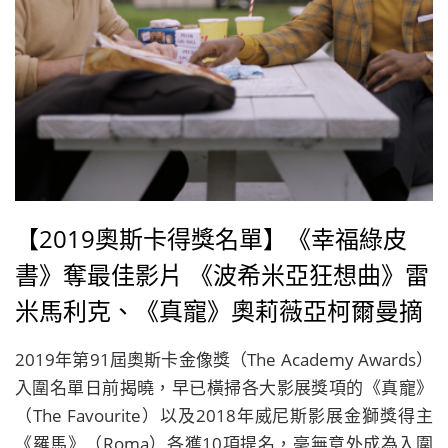
【2019奧斯卡得獎名單】《幸福綠皮
書》奪最佳影片 《波希米亞狂想曲》雷
米馬利克、《真寵》奧莉薇亞柯爾曼摘
下男女主角小金人
2019年第91屆奧斯卡金像獎（The Academy Awards）
入圍名單日前揭曉，早已橫掃各大影展獎項的《真寵》
（The Favourite）以及2018年威尼斯影展金獅獎得主
《羅馬》（Roma）各獲10項提名，毫無意外成為入圍