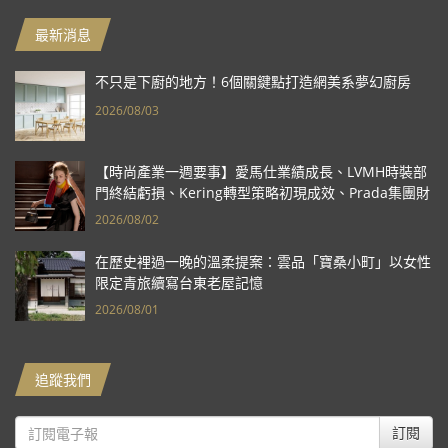
最新消息
不只是下廚的地方！6個關鍵點打造網美系夢幻廚房
2026/08/03
【時尚產業一週要事】愛馬仕業績成長、LVMH時裝部
門終結虧損、Kering轉型策略初現成效、Prada集團財
報亮眼
2026/08/02
在歷史裡過一晚的溫柔提案：雲品「寶桑小町」以女性
限定青旅續寫台東老屋記憶
2026/08/01
追蹤我們
訂閱