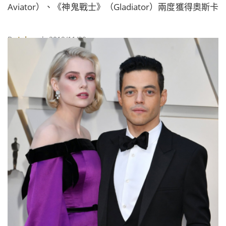
Aviator）、《神鬼戰士》（Gladiator）兩度獲得奧斯卡
金獎的編劇John Logan來編寫劇本，講述麥克傑克森傳
奇又充滿爭議的一生。
By
Juksy
| 2019/11/29