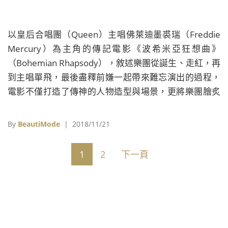
以皇后合唱團（Queen）主唱佛萊迪墨裘瑞（Freddie
Mercury）為主角的傳記電影《波希米亞狂想曲》
（Bohemian Rhapsody），敘述樂團從誕生、走紅，再
到主唱單飛，最後盡釋前嫌一起帶來難忘演出的過程，
電影不僅打造了傳神的人物造型與場景，更將樂團膾炙
人口的單曲融入劇情之中，是全球樂迷引頸期盼的年度
大片。
By
BeautiMode
| 2018/11/21
1
2
下一頁