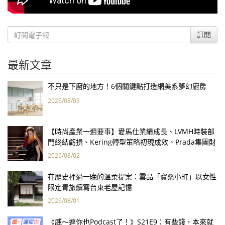
訂閱
最新文章
不只是下廚的地方！6個關鍵點打造網美系夢幻廚房
2026/08/03
【時尚產業一週要事】愛馬仕業績成長、LVMH時裝部
門終結虧損、Kering轉型策略初現成效、Prada集團財
報亮眼
2026/08/02
在歷史裡過一晚的溫柔提案：雲品「寶桑小町」以女性
限定青旅續寫台東老屋記憶
2026/08/01
《威～連你也Podcast了！》S21E9：有些錢，本來就