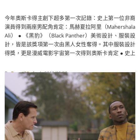
今年奧斯卡得主創下超多第一次記錄：史上第一位非裔
演員得到兩座男配角肯定：馬赫夏拉阿里（Mahershala
Ali） ● 《黑豹》（Black Panther）美術設計、服裝設
計，皆是該獎項第一次由黑人女性奪得。其中服裝設計
得獎，更是漫威電影宇宙第一次得到奧斯卡肯定 ● 史上
第三位非裔女演員同時獲得奧斯卡和艾美獎：最佳女配
角蕾吉娜金恩（ ReginaKing） ● 《蜘蛛人：新宇宙》（
By
BeautiMode
| 2019/02/25
Spider-Man: Into The Spider-Verse）是索尼影業第一
次奪得奧斯卡最佳動畫（以往幾乎都是迪士尼或皮克斯
的天下）...