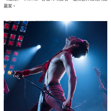
贏家。
By
BeautiMode
| 2019/02/25