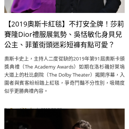
【2019奧斯卡紅毯】不打安全牌！莎莉
賽隆Dior禮服展氣勢、吳恬敏化身貝兒
公主、菲董街頭迷彩短褲有點可愛？
奧斯卡史上，主持人二度從缺的2019年第91屆奧斯卡頒
獎典禮（The Academy Awards）如期在洛杉磯好萊塢
大道上的杜比劇院（The Dolby Theater）揭開序幕，入
圍者與賓客紛紛踏上紅毯，爭奇鬥豔不分性別，吸睛度
似乎更勝典禮內容。
By
BeautiMode
| 2019/02/25