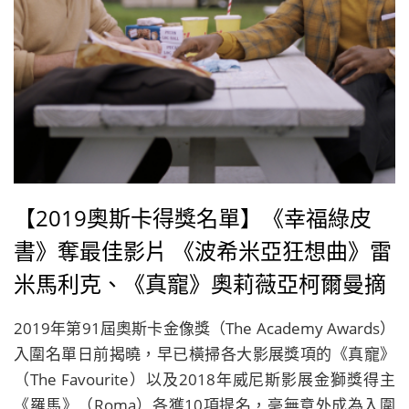
【2019奧斯卡得獎名單】《幸福綠皮
書》奪最佳影片 《波希米亞狂想曲》雷
米馬利克、《真寵》奧莉薇亞柯爾曼摘
下男女主角小金人
2019年第91屆奧斯卡金像獎（The Academy Awards）
入圍名單日前揭曉，早已橫掃各大影展獎項的《真寵》
（The Favourite）以及2018年威尼斯影展金獅獎得主
《羅馬》（Roma）各獲10項提名，毫無意外成為入圍