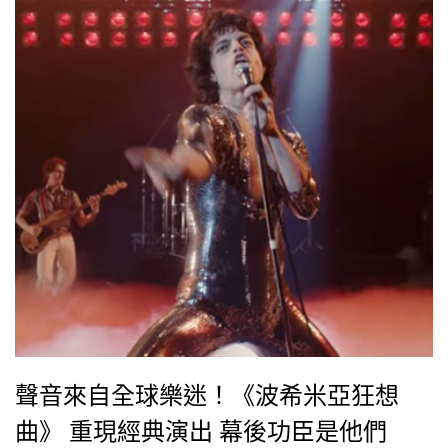
聲音來自全球樂迷！《波希米亞狂想
曲》 重現經典演出 幕後功臣是他們