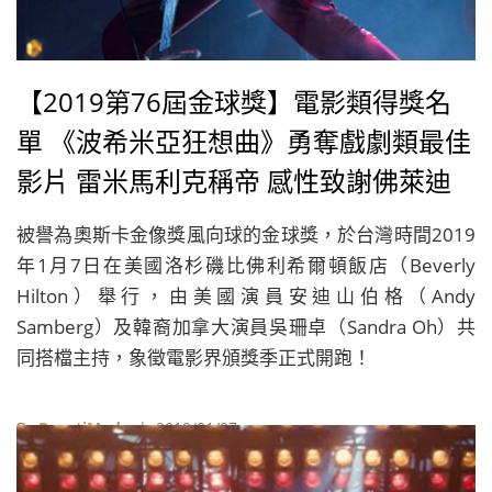
【2019第76屆金球獎】電影類得獎名
單 《波希米亞狂想曲》勇奪戲劇類最佳
影片 雷米馬利克稱帝 感性致謝佛萊迪
墨裘瑞
被譽為奧斯卡金像獎風向球的金球獎，於台灣時間2019
年1月7日在美國洛杉磯比佛利希爾頓飯店（Beverly
Hilton）舉行，由美國演員安迪山伯格（Andy
Samberg）及韓裔加拿大演員吳珊卓（Sandra Oh）共
同搭檔主持，象徵電影界頒獎季正式開跑！
By
BeautiMode
| 2019/01/07