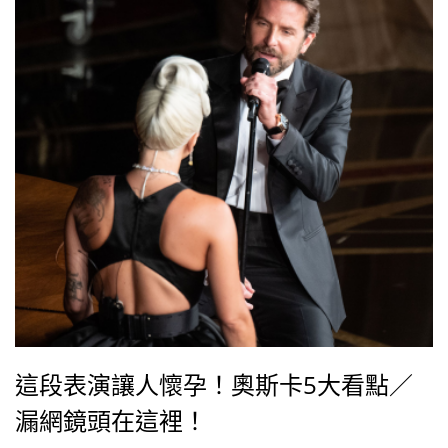
這段表演讓人懷孕！奧斯卡5大看點／
漏網鏡頭在這裡！