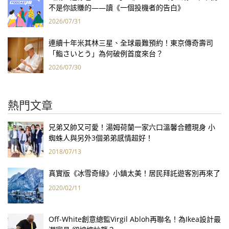
不是你該賺的——讀《一個投機者的告白》
2026/07/31
連續十年米其林三星、全球最難預約！東京傳奇壽司
「鮨さいとう」為何破例首度來台？
2026/07/30
熱門文章
兄弟又帥又可愛！湯姆荷蘭一家六口溫馨合體現身 小
蜘蛛人與另外3個弟弟感情超好！
2018/07/13
真實版《冰雪奇緣》小鎮太美！居民拜託遊客別再來了
2020/02/11
Off-White創意總監Virgil Abloh再聯名！為Ikea設計最