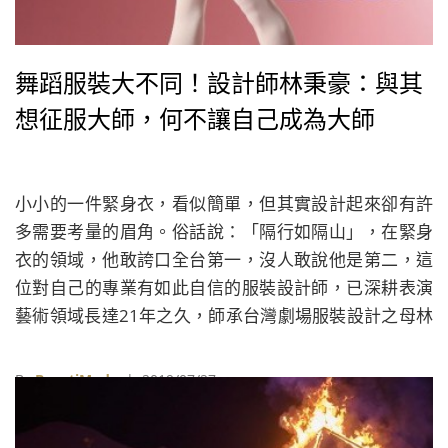
舞蹈服裝大不同！設計師林秉豪：與其
想征服大師，何不讓自己成為大師
小小的一件緊身衣，看似簡單，但其實設計起來卻有許
多需要考量的眉角。俗話說：「隔行如隔山」，在緊身
衣的領域，他敢誇口全台第一，沒人敢說他是第二，這
位對自己的專業有如此自信的服裝設計師，已深耕表演
藝術領域長達21年之久，師承台灣劇場服裝設計之母林
璟如，曾與雲門舞集創辦人林懷民、日本劇場大師鈴木
忠志等人合作，他是林秉豪，2017年台北世大運服裝暨
By
BeautiMode
| 2019/07/27
造型設計總監，也是第一屆臺北時裝週SS19開幕式表演
服設計師，這次他要與BeautiMode聊聊時尚迷們較為陌