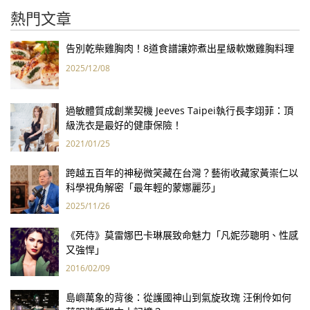
熱門文章
告別乾柴雞胸肉！8道食譜讓妳煮出星級軟嫩雞胸料理
2025/12/08
過敏體質成創業契機 Jeeves Taipei執行長李翊菲：頂
級洗衣是最好的健康保險！
2021/01/25
跨越五百年的神秘微笑藏在台灣？藝術收藏家黃崇仁以
科學視角解密「最年輕的蒙娜麗莎」
2025/11/26
《死侍》莫雷娜巴卡琳展致命魅力「凡妮莎聰明、性感
又強悍」
2016/02/09
島嶼萬象的背後：從護國神山到氣旋玫瑰 汪俐伶如何