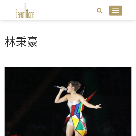
Toggle
navigatio
林秉豪