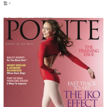
監。
By
BeautiMode
| 2019/07/27