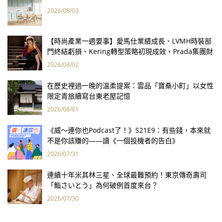
2026/08/03
【時尚產業一週要事】愛馬仕業績成長、LVMH時裝部
門終結虧損、Kering轉型策略初現成效、Prada集團財
報亮眼
2026/08/02
在歷史裡過一晚的溫柔提案：雲品「寶桑小町」以女性
限定青旅續寫台東老屋記憶
2026/08/01
《威～連你也Podcast了！》S21E9：有些錢，本來就
不是你該賺的——讀《一個投機者的告白》
2026/07/31
連續十年米其林三星、全球最難預約！東京傳奇壽司
「鮨さいとう」為何破例首度來台？
2026/07/30