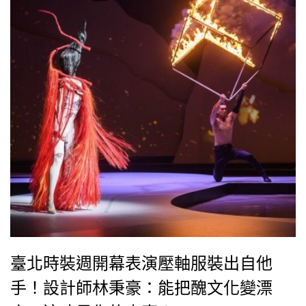
生的舞蹈服裝。
臺北時裝週開幕表演壓軸服裝出自他
手！設計師林秉豪：能把醜文化變漂